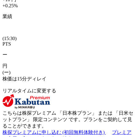
+0.25
%
業績
(15:30)
PTS
ー
円
(ー)
株価は15分ディレイ
リアルタイムに変更する
こちらは株探プレミアム 「
日本株プラン
」 または 「
日米セ
ットプラン
」
限定コンテンツ
です。プランをご契約して見
ることができます。
株探プレミアムに申し込む
(初回無料体験付き)
プレミア