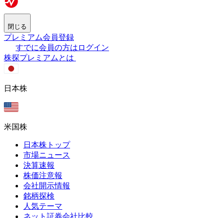
閉じる
プレミアム会員登録
すでに会員の方はログイン
株探プレミアムとは
日本株
米国株
日本株トップ
市場ニュース
決算速報
株価注意報
会社開示情報
銘柄探検
人気テーマ
ネット証券会社比較