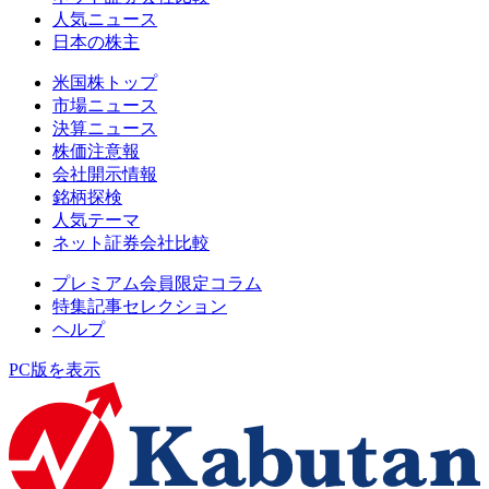
人気ニュース
日本の株主
米国株トップ
市場ニュース
決算ニュース
株価注意報
会社開示情報
銘柄探検
人気テーマ
ネット証券会社比較
プレミアム会員限定コラム
特集記事セレクション
ヘルプ
PC版を表示