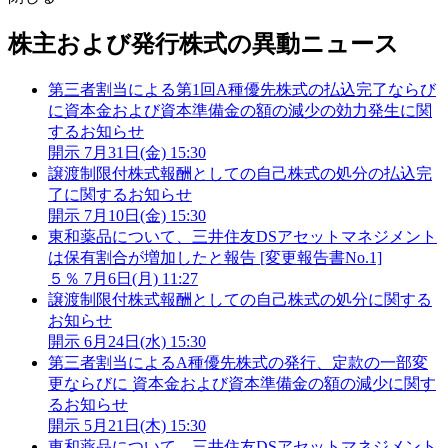
株主および発行株式の異動ニュース
第三者割当による第1回A種優先株式の払込完了ならび
に資本金および資本準備金の額の減少の効力発生に関
するお知らせ
開示
7月31日(金) 15:30
譲渡制限付株式報酬としての自己株式の処分の払込完
了に関するお知らせ
開示
7月10日(金) 15:30
東和薬品について、三井住友DSアセットマネジメント
は保有割合が増加したと報告 [変更報告書No.1]
５％
7月6日(月) 11:27
譲渡制限付株式報酬としての自己株式の処分に関する
お知らせ
開示
6月24日(水) 15:30
第三者割当によるA種優先株式の発行、定款の一部変
更ならびに 資本金および資本準備金の額の減少に関す
るお知らせ
開示
5月21日(木) 15:30
東和薬品について、三井住友DSアセットマネジメント