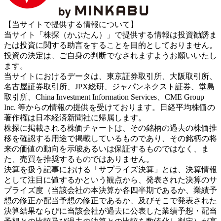
【当サイトで提供する情報について】
当サイト「株探（かぶたん）」で提供する情報は投資勧誘ま
たは投資に関する助言をすることを目的としておりません。
投資の決定は、ご自身の判断でなされますようお願いいたし
ます。
当サイトにおけるデータは、東京証券取引所、大阪取引所、
名古屋証券取引所、JPX総研、ジャパンネクスト証券、堂島
取引所、China Investment Information Services、CME Group
Inc. 等からの情報の提供を受けております。日経平均株価の
著作権は日本経済新聞社に帰属します。
株探に掲載される株価チャートは、その銘柄の過去の株価推
移を確認する用途で掲載しているものであり、その銘柄の将
来の価値の動向を示唆あるいは保証するものではなく、ま
た、売買を推奨するものではありません。
決算を扱う記事における「サプライズ決算」とは、決算情報
として注目に値するかという観点から、発表された決算のサ
プライズ度（当該会社の本決算か各四半期であるか、業績予
想の修正か配当予想の修正であるか、及びそこで発表された
決算結果ならびに当該会社が過去に公表した業績予想・配当