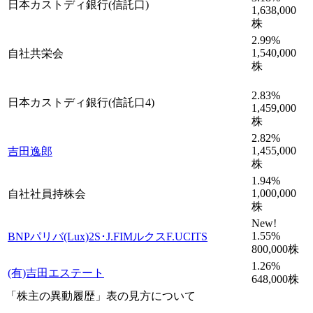
日本カストディ銀行(信託口)
1,638,000
株
2.99
%
1,540,000
自社共栄会
株
2.83
%
日本カストディ銀行(信託口4)
1,459,000
株
2.82
%
1,455,000
吉田逸郎
株
1.94
%
1,000,000
自社社員持株会
株
New!
1.55
%
BNPパリバ(Lux)2S･J.FIMルクスF.UCITS
800,000
株
1.26
%
(有)吉田エステート
648,000
株
「株主の異動履歴」表の見方について