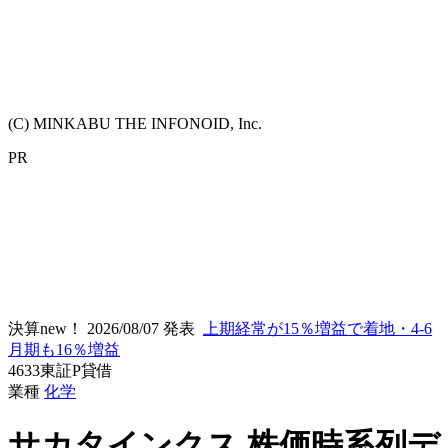
(C) MINKABU THE INFONOID, Inc.
PR
決算new！
2026/08/07 発表
上期経常が15％増益で着地・4-6
月期も16％増益
4633
東証P
貸借
業種
化学
サカタインクス
株価時系列デ