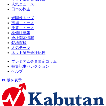
人気ニュース
日本の株主
米国株トップ
市場ニュース
決算ニュース
株価注意報
会社開示情報
銘柄探検
人気テーマ
ネット証券会社比較
プレミアム会員限定コラム
特集記事セレクション
ヘルプ
PC版を表示