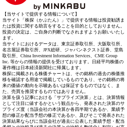
【当サイトで提供する情報について】
当サイト「株探（かぶたん）」で提供する情報は投資勧誘ま
たは投資に関する助言をすることを目的としておりません。
投資の決定は、ご自身の判断でなされますようお願いいたし
ます。
当サイトにおけるデータは、東京証券取引所、大阪取引所、
名古屋証券取引所、JPX総研、ジャパンネクスト証券、堂島
取引所、China Investment Information Services、CME Group
Inc. 等からの情報の提供を受けております。日経平均株価の
著作権は日本経済新聞社に帰属します。
株探に掲載される株価チャートは、その銘柄の過去の株価推
移を確認する用途で掲載しているものであり、その銘柄の将
来の価値の動向を示唆あるいは保証するものではなく、ま
た、売買を推奨するものではありません。
決算を扱う記事における「サプライズ決算」とは、決算情報
として注目に値するかという観点から、発表された決算のサ
プライズ度（当該会社の本決算か各四半期であるか、業績予
想の修正か配当予想の修正であるか、及びそこで発表された
決算結果ならびに当該会社が過去に公表した業績予想・配当