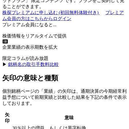
ットプラン
」
限定コンテンツ
です。プランをご契約して見
ることができます。
株探プレミアムに申し込む
(初回無料体験付き)
プレミア
ム会員の方はこちらからログイン
プレミアム会員になると...
株価情報をリアルタイムで提供
企業業績の表示期数を拡大
限定コラムが読み放題
▶︎
銘柄名の取引手数料比較
矢印の意味と種類
個別銘柄ページの「業績」の矢印は、通期決算の今期経常利
益予想について前期実績と比較した結果を下記の条件で表示
しております。
矢
意味
印
30％以上の増益、もしくは黒字転換