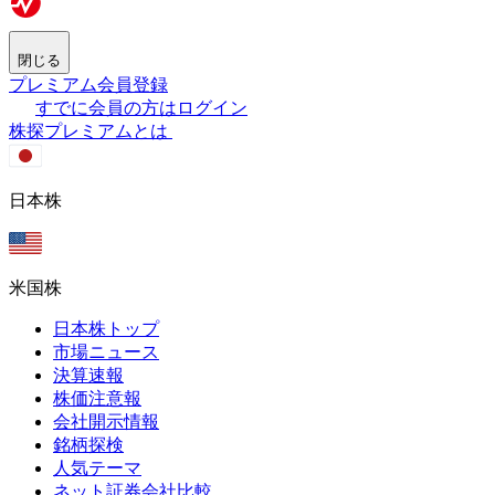
閉じる
プレミアム会員登録
すでに会員の方はログイン
株探プレミアムとは
日本株
米国株
日本株トップ
市場ニュース
決算速報
株価注意報
会社開示情報
銘柄探検
人気テーマ
ネット証券会社比較