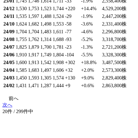
25/01
1,745
1,746
1,614
1,711
-33
-1.9
%
2,558,400
株
24/12
1,530
1,753
1,523
1,744
+220
+14.4
%
4,529,200
株
24/11
1,535
1,597
1,488
1,524
-29
-1.9
%
2,447,200
株
24/10
1,624
1,682
1,498
1,553
-58
-3.6
%
2,331,400
株
24/09
1,704
1,704
1,483
1,611
-77
-4.6
%
2,296,800
株
24/08
1,755
1,762
1,314
1,688
-93
-5.2
%
3,318,700
株
24/07
1,825
1,879
1,700
1,781
-23
-1.3
%
2,721,200
株
24/06
1,910
1,917
1,749
1,804
-104
-5.5
%
3,328,300
株
24/05
1,600
1,913
1,542
1,908
+302
+18.8
%
3,487,500
株
24/04
1,585
1,683
1,497
1,606
+32
+2.0
%
2,573,300
株
24/03
1,450
1,593
1,305
1,574
+130
+9.0
%
2,829,400
株
24/02
1,431
1,471
1,287
1,444
+9
+0.6
%
2,863,800
株
前へ
次へ
20件 / 299件中