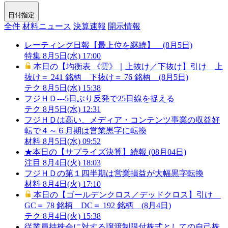
日付指定
全件
材料ニュース
決算速報
開示情報
レーティング日報【最上位を継続】 (8月5日)
特集
8月5日(水) 17:00
本日の【均衡表 《雲》｜上抜け／下抜け】引け 上
抜け＝ 241 銘柄 下抜け＝ 76 銘柄 (8月5日)
テク
8月5日(水) 15:38
フジＨＤ---5日ぶり反発で25日線を捉える
テク
8月5日(水) 12:31
フジＨＤは高い、メディア・コンテンツ事業の収益好
転で４～６月期は営業黒字に転換
材料
8月5日(水) 09:52
★本日の【サプライズ決算】続報 (08月04日)
注目
8月4日(火) 18:03
フジＨＤの第１四半期は営業損益が大幅黒字転換
材料
8月4日(火) 17:10
本日の【ゴールデンクロス／デッドクロス】引け
GC＝ 78 銘柄 DC＝ 192 銘柄 (8月4日)
テク
8月4日(火) 15:38
従業員持株会に対する譲渡制限付株式としての自己株