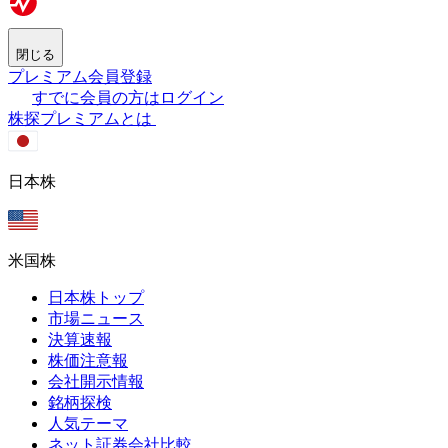
閉じる
プレミアム会員登録
すでに会員の方はログイン
株探プレミアムとは
日本株
米国株
日本株トップ
市場ニュース
決算速報
株価注意報
会社開示情報
銘柄探検
人気テーマ
ネット証券会社比較