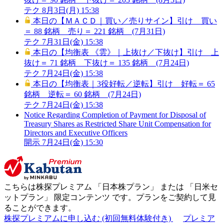
テク
8月3日(月) 15:38
本日の【ＭＡＣＤ｜買い／売りサイン】引け 買い
＝ 88 銘柄 売り＝ 221 銘柄 (7月31日)
テク
7月31日(金) 15:38
本日の【均衡表 《雲》｜上抜け／下抜け】引け 上
抜け＝ 71 銘柄 下抜け＝ 135 銘柄 (7月24日)
テク
7月24日(金) 15:38
本日の【均衡表｜3役好転／逆転】引け 好転＝ 65
銘柄 逆転＝ 60 銘柄 (7月24日)
テク
7月24日(金) 15:38
Notice Regarding Completion of Payment for Disposal of
Treasury Shares as Restricted Share Unit Compensation for
Directors and Executive Officers
開示
7月24日(金) 15:30
こちらは株探プレミアム 「
日本株プラン
」 または 「
日米セ
ットプラン
」
限定コンテンツ
です。プランをご契約して見
ることができます。
株探プレミアムに申し込む
(初回無料体験付き)
プレミア