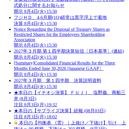
式処分に関するお知らせ
開示
8月4日(火) 15:30
フジＨＤ、4-6月期(1Q)経常は黒字浮上で着地
決算
8月4日(火) 15:30
Notice Regarding the Disposal of Treasury Shares as
Restricted Shares for the Employees Shareholding
Association
開示
8月4日(火) 15:30
2027年３月期 第１四半期決算短信〔日本基準〕(連結)
開示
8月4日(火) 15:30
[Summary]Consolidated Financial Results for the Three
Months Ended June 30,2026 [Japanese GAAP〕
開示
8月4日(火) 15:30
2027年３月期 第１四半期 決算説明資料
開示
8月4日(火) 15:30
★本日の【イチオシ決算】 ＦＵＪＩ、塩野義、商船三
井 (8月3日)
注目
8月3日(月) 19:32
★本日の【サプライズ決算】続報 (08月03日)
注目
8月3日(月) 18:02
本日の【均衡表 《雲》｜上抜け／下抜け】引け 上
抜け＝ 90 銘柄 下抜け＝ 203 銘柄 (8月3日)