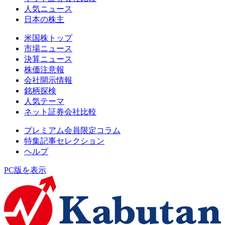
人気ニュース
日本の株主
米国株トップ
市場ニュース
決算ニュース
株価注意報
会社開示情報
銘柄探検
人気テーマ
ネット証券会社比較
プレミアム会員限定コラム
特集記事セレクション
ヘルプ
PC版を表示