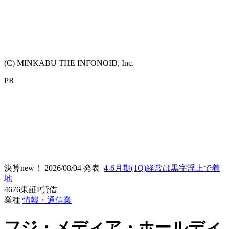
(C) MINKABU THE INFONOID, Inc.
PR
決算new！
2026/08/04 発表
4-6月期(1Q)経常は黒字浮上で着
地
4676
東証P
貸借
業種
情報・通信業
フジ・メディア・ホールディ