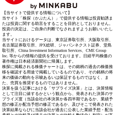
【当サイトで提供する情報について】
当サイト「株探（かぶたん）」で提供する情報は投資勧誘ま
たは投資に関する助言をすることを目的としておりません。
投資の決定は、ご自身の判断でなされますようお願いいたし
ます。
当サイトにおけるデータは、東京証券取引所、大阪取引所、
名古屋証券取引所、JPX総研、ジャパンネクスト証券、堂島
取引所、China Investment Information Services、CME Group
Inc. 等からの情報の提供を受けております。日経平均株価の
著作権は日本経済新聞社に帰属します。
株探に掲載される株価チャートは、その銘柄の過去の株価推
移を確認する用途で掲載しているものであり、その銘柄の将
来の価値の動向を示唆あるいは保証するものではなく、ま
た、売買を推奨するものではありません。
決算を扱う記事における「サプライズ決算」とは、決算情報
として注目に値するかという観点から、発表された決算のサ
プライズ度（当該会社の本決算か各四半期であるか、業績予
想の修正か配当予想の修正であるか、及びそこで発表された
決算結果ならびに当該会社が過去に公表した業績予想・配当