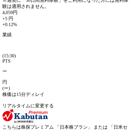
※過去に「30日間無料体験」をご利用になった方には無料体
験は適用されません。
4,059
円
+5
円
+0.12
%
業績
(15:30)
PTS
ー
円
(ー)
株価は15分ディレイ
リアルタイムに変更する
こちらは株探プレミアム 「
日本株プラン
」 または 「
日米セ