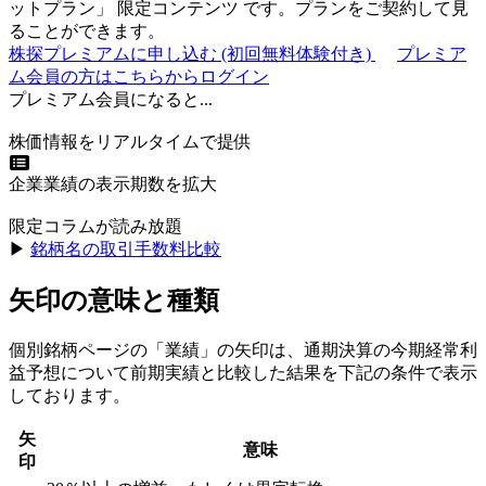
ットプラン
」
限定コンテンツ
です。プランをご契約して見
ることができます。
株探プレミアムに申し込む
(初回無料体験付き)
プレミア
ム会員の方はこちらからログイン
プレミアム会員になると...
株価情報をリアルタイムで提供
企業業績の表示期数を拡大
限定コラムが読み放題
▶︎
銘柄名の取引手数料比較
矢印の意味と種類
個別銘柄ページの「業績」の矢印は、通期決算の今期経常利
益予想について前期実績と比較した結果を下記の条件で表示
しております。
矢
意味
印