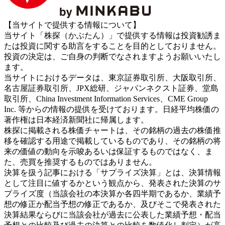
【当サイトで提供する情報について】
当サイト「株探（かぶたん）」で提供する情報は投資勧誘ま
たは投資に関する助言をすることを目的としておりません。
投資の決定は、ご自身の判断でなされますようお願いいたし
ます。
当サイトにおけるデータは、東京証券取引所、大阪取引所、
名古屋証券取引所、JPX総研、ジャパンネクスト証券、堂島
取引所、China Investment Information Services、CME Group
Inc. 等からの情報の提供を受けております。日経平均株価の
著作権は日本経済新聞社に帰属します。
株探に掲載される株価チャートは、その銘柄の過去の株価推
移を確認する用途で掲載しているものであり、その銘柄の将
来の価値の動向を示唆あるいは保証するものではなく、ま
た、売買を推奨するものではありません。
決算を扱う記事における「サプライズ決算」とは、決算情報
として注目に値するかという観点から、発表された決算のサ
プライズ度（当該会社の本決算か各四半期であるか、業績予
想の修正か配当予想の修正であるか、及びそこで発表された
決算結果ならびに当該会社が過去に公表した業績予想・配当