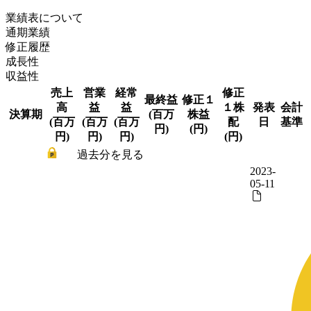
業績表について
通期業績
修正履歴
成長性
収益性
売上
営業
経常
修正
最終益
修正１
高
益
益
１株
発表
会計
決算期
(百万
株益
(百万
(百万
(百万
配
日
基準
円)
(円)
円)
円)
円)
(円)
過去分を見る
2023-
05-11