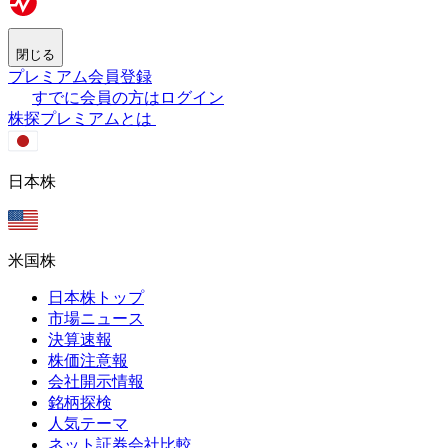
閉じる
プレミアム会員登録
すでに会員の方はログイン
株探プレミアムとは
日本株
米国株
日本株トップ
市場ニュース
決算速報
株価注意報
会社開示情報
銘柄探検
人気テーマ
ネット証券会社比較