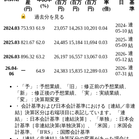
産
(百万
(百万
(百万
率
日
基
(%)
(円)
円)
円)
円)
(倍)
準
過去分を見る
連
2024-
2024.03
753.93
61.9
23,057
14,263
10,201
0.04
05-10
結
連
2025-
2025.03
821.67
62.0
24,485
15,184
11,694
0.03
05-09
結
連
2026-
2026.03
896.32
63.2
26,197
16,557
13,067
0.03
05-12
結
連
26.04-
2026-
ー
64.9
24,383
15,835
12,289
0.03
06
07-31
結
・「予」：予想業績、「旧」：修正前の予想業績、
「新」：修正後の予想業績、「実」：実績業績、
「変」：決算期変更
・ 会計基準および日本会計基準における［連結／非連
結］決算区分は右端項目に表記しています。 「連
結」：日本会計基準［連結決算］、「単独」：日本会
計基準［非連結決算(単独決算)］、「米国」：米国会
計基準、「IFRS」：国際会計基準
・［連結／非連結］決算区分の変更があった場合は、