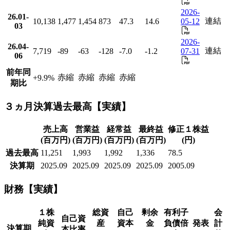
2026-
26.01-
連結
10,138
1,477
1,454
873
47.3
14.6
05-12
03
2026-
26.04-
連結
7,719
-89
-63
-128
-7.0
-1.2
07-31
06
前年同
赤縮
赤縮
赤縮
赤縮
+9.9
%
期比
３ヵ月決算過去最高【実績】
売上高
営業益
経常益
最終益
修正１株益
(百万円)
(百万円)
(百万円)
(百万円)
(円)
過去最高
11,251
1,993
1,992
1,336
78.5
決算期
2025.09
2025.09
2025.09
2025.09
2005.09
財務【実績】
１株
総資
自己
剰余
有利子
会
自己資
純資
産
資本
金
負債倍
発表
計
決算期
本比率