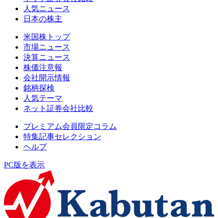
人気ニュース
日本の株主
米国株トップ
市場ニュース
決算ニュース
株価注意報
会社開示情報
銘柄探検
人気テーマ
ネット証券会社比較
プレミアム会員限定コラム
特集記事セレクション
ヘルプ
PC版を表示