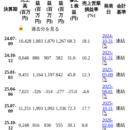
益
益
益
売上営業
高
１株
発表
会計
決算期
(百
(百
(百
損益率
(百万
益
日
基準
万
万
万
(%)
円)
(円)
円)
円)
円)
過去分を見る
2024-
24.07-
連結
10,428
1,883
1,879
1,267
68.3
18.1
10-31
09
2025-
24.10-
連結
8,646
886
907
582
31.6
10.2
01-31
12
2025-
25.01-
連結
9,451
1,164
1,197
842
45.8
12.3
05-09
03
2025-
25.04-
連結
7,021
-326
-314
-277
-15.0
-4.6
08-01
06
2025-
25.07-
連結
11,251
1,993
1,992
1,336
72.3
17.7
10-31
09
2026-
25.10-
連結
9,248
816
836
555
30.1
8.8
02-04
12