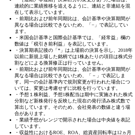
連続的に業績推移を追えるように、連結と非連結を混
在して表示しています。
・前期比および前年同期比は、会計基準や決算期間が
異なる場合は比較できないため、「−」で表記してい
ます。
・米国会計基準と国際会計基準では、「経常益」欄の
数値は「税引き前利益」を表記しています。
・決算期表記後の「*」は上場前の決算を示し、2018年
以前に新規上場した銘柄では1株あたりの項目は株式分
割などによる換算修正は行っていません。
・前期比および前年同期比は、会計基準や決算期間が
異なる場合は比較できないため、「－」で表記しま
す。同一の会計基準内で規則変更が行われた場合につ
いては、変更は考慮せずに比較を行っています。
・予想１株利益、予想1株配当は期中に実施された株式
分割など新株発行を反映した現在の発行済み株式数で
算出しています。そのため、会社発表の数値と違う場
合があります。
・業績予想がレンジで開示された場合は中央値を表記
しています。
・収益性におけるROE、ROA、総資産回転率は12ヵ月