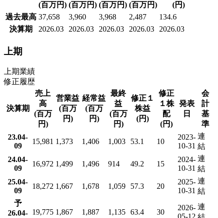
(百万円)
(百万円)
(百万円)
(百万円)
(円)
過去最高
37,658
3,960
3,968
2,487
134.6
決算期
2026.03
2026.03
2026.03
2026.03
2026.03
上期
上期業績
修正履歴
売上
最終
修正
会
営業益
経常益
修正１
高
益
１株
発表
計
決算期
(百万
(百万
株益
(百万
(百万
配
日
基
円)
円)
(円)
円)
円)
(円)
準
連
23.04-
2023-
15,981
1,373
1,406
1,003
53.1
10
09
10-31
結
連
24.04-
2024-
16,972
1,499
1,496
914
49.2
15
09
10-31
結
連
25.04-
2025-
18,272
1,667
1,678
1,059
57.3
20
09
10-31
結
予
連
2026-
19,775
1,867
1,887
1,135
63.4
30
26.04-
05-12
結