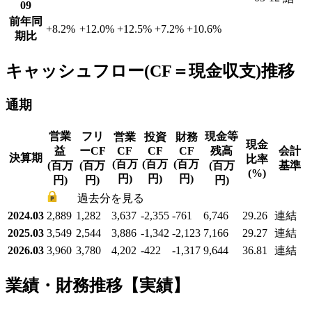
09
前年同
+8.2
%
+12.0
%
+12.5
%
+7.2
%
+10.6
%
期比
キャッシュフロー(CF＝現金収支)推移
通期
営業
フリ
現金等
営業
投資
財務
現金
益
ーCF
CF
CF
CF
残高
会計
決算期
比率
(百万
(百万
(百万
(百万
(百万
(百万
基準
(%)
円)
円)
円)
円)
円)
円)
過去分を見る
2024.03
2,889
1,282
3,637
-2,355
-761
6,746
29.26
連結
2025.03
3,549
2,544
3,886
-1,342
-2,123
7,166
29.27
連結
2026.03
3,960
3,780
4,202
-422
-1,317
9,644
36.81
連結
業績・財務推移【実績】