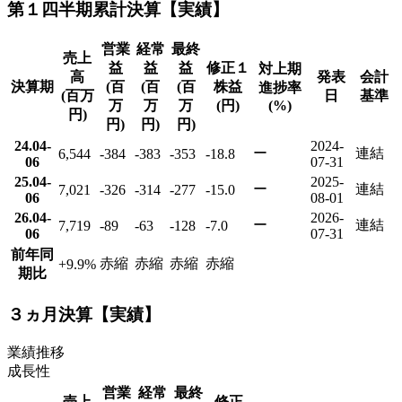
第１四半期累計決算【実績】
営業
経常
最終
売上
益
益
益
修正１
対上期
高
発表
会計
決算期
(百
(百
(百
株益
進捗率
(百万
日
基準
万
万
万
(円)
(%)
円)
円)
円)
円)
24.04-
2024-
ー
連結
6,544
-384
-383
-353
-18.8
06
07-31
25.04-
2025-
ー
連結
7,021
-326
-314
-277
-15.0
06
08-01
26.04-
2026-
ー
連結
7,719
-89
-63
-128
-7.0
06
07-31
前年同
赤縮
赤縮
赤縮
赤縮
+9.9
%
期比
３ヵ月決算【実績】
業績推移
成長性
営業
経常
最終
売上
修正