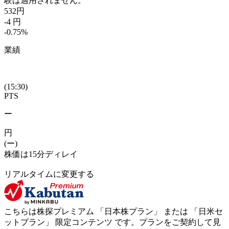
験は適用されません。
532
円
-4
円
-0.75
%
業績
(15:30)
PTS
ー
円
(ー)
株価は15分ディレイ
リアルタイムに変更する
こちらは株探プレミアム 「
日本株プラン
」 または 「
日米セ
ットプラン
」
限定コンテンツ
です。プランをご契約して見