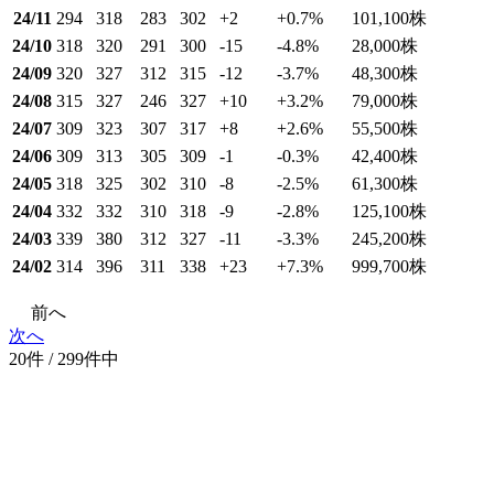
24/11
294
318
283
302
+2
+0.7
%
101,100
株
24/10
318
320
291
300
-15
-4.8
%
28,000
株
24/09
320
327
312
315
-12
-3.7
%
48,300
株
24/08
315
327
246
327
+10
+3.2
%
79,000
株
24/07
309
323
307
317
+8
+2.6
%
55,500
株
24/06
309
313
305
309
-1
-0.3
%
42,400
株
24/05
318
325
302
310
-8
-2.5
%
61,300
株
24/04
332
332
310
318
-9
-2.8
%
125,100
株
24/03
339
380
312
327
-11
-3.3
%
245,200
株
24/02
314
396
311
338
+23
+7.3
%
999,700
株
前へ
次へ
20件 / 299件中