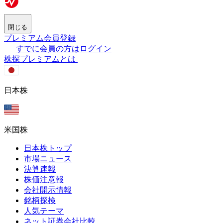
閉じる
プレミアム会員登録
すでに会員の方はログイン
株探プレミアムとは
日本株
米国株
日本株トップ
市場ニュース
決算速報
株価注意報
会社開示情報
銘柄探検
人気テーマ
ネット証券会社比較