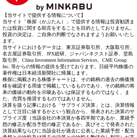
【当サイトで提供する情報について】
当サイト「株探（かぶたん）」で提供する情報は投資勧誘ま
たは投資に関する助言をすることを目的としておりません。
投資の決定は、ご自身の判断でなされますようお願いいたし
ます。
当サイトにおけるデータは、東京証券取引所、大阪取引所、
名古屋証券取引所、JPX総研、ジャパンネクスト証券、堂島
取引所、China Investment Information Services、CME Group
Inc. 等からの情報の提供を受けております。日経平均株価の
著作権は日本経済新聞社に帰属します。
株探に掲載される株価チャートは、その銘柄の過去の株価推
移を確認する用途で掲載しているものであり、その銘柄の将
来の価値の動向を示唆あるいは保証するものではなく、ま
た、売買を推奨するものではありません。
決算を扱う記事における「サプライズ決算」とは、決算情報
として注目に値するかという観点から、発表された決算のサ
プライズ度（当該会社の本決算か各四半期であるか、業績予
想の修正か配当予想の修正であるか、及びそこで発表された
決算結果ならびに当該会社が過去に公表した業績予想・配当