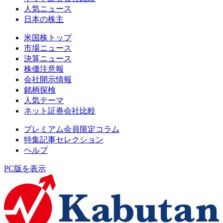
人気ニュース
日本の株主
米国株トップ
市場ニュース
決算ニュース
株価注意報
会社開示情報
銘柄探検
人気テーマ
ネット証券会社比較
プレミアム会員限定コラム
特集記事セレクション
ヘルプ
PC版を表示