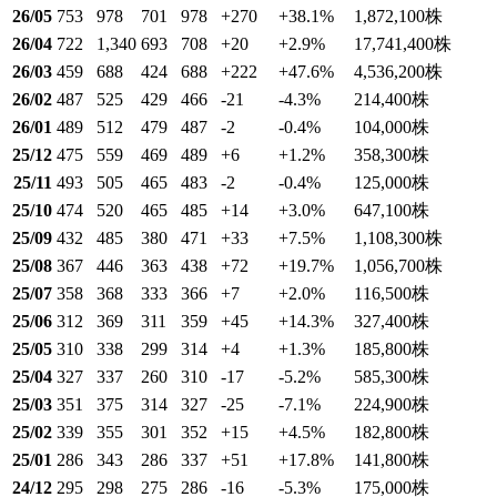
26/05
753
978
701
978
+270
+38.1
%
1,872,100
株
26/04
722
1,340
693
708
+20
+2.9
%
17,741,400
株
26/03
459
688
424
688
+222
+47.6
%
4,536,200
株
26/02
487
525
429
466
-21
-4.3
%
214,400
株
26/01
489
512
479
487
-2
-0.4
%
104,000
株
25/12
475
559
469
489
+6
+1.2
%
358,300
株
25/11
493
505
465
483
-2
-0.4
%
125,000
株
25/10
474
520
465
485
+14
+3.0
%
647,100
株
25/09
432
485
380
471
+33
+7.5
%
1,108,300
株
25/08
367
446
363
438
+72
+19.7
%
1,056,700
株
25/07
358
368
333
366
+7
+2.0
%
116,500
株
25/06
312
369
311
359
+45
+14.3
%
327,400
株
25/05
310
338
299
314
+4
+1.3
%
185,800
株
25/04
327
337
260
310
-17
-5.2
%
585,300
株
25/03
351
375
314
327
-25
-7.1
%
224,900
株
25/02
339
355
301
352
+15
+4.5
%
182,800
株
25/01
286
343
286
337
+51
+17.8
%
141,800
株
24/12
295
298
275
286
-16
-5.3
%
175,000
株