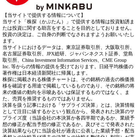
【当サイトで提供する情報について】
当サイト「株探（かぶたん）」で提供する情報は投資勧誘ま
たは投資に関する助言をすることを目的としておりません。
投資の決定は、ご自身の判断でなされますようお願いいたし
ます。
当サイトにおけるデータは、東京証券取引所、大阪取引所、
名古屋証券取引所、JPX総研、ジャパンネクスト証券、堂島
取引所、China Investment Information Services、CME Group
Inc. 等からの情報の提供を受けております。日経平均株価の
著作権は日本経済新聞社に帰属します。
株探に掲載される株価チャートは、その銘柄の過去の株価推
移を確認する用途で掲載しているものであり、その銘柄の将
来の価値の動向を示唆あるいは保証するものではなく、ま
た、売買を推奨するものではありません。
決算を扱う記事における「サプライズ決算」とは、決算情報
として注目に値するかという観点から、発表された決算のサ
プライズ度（当該会社の本決算か各四半期であるか、業績予
想の修正か配当予想の修正であるか、及びそこで発表された
決算結果ならびに当該会社が過去に公表した業績予想・配当