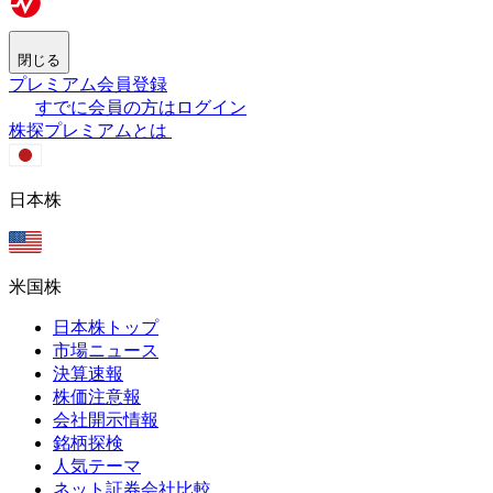
閉じる
プレミアム会員登録
すでに会員の方はログイン
株探プレミアムとは
日本株
米国株
日本株トップ
市場ニュース
決算速報
株価注意報
会社開示情報
銘柄探検
人気テーマ
ネット証券会社比較