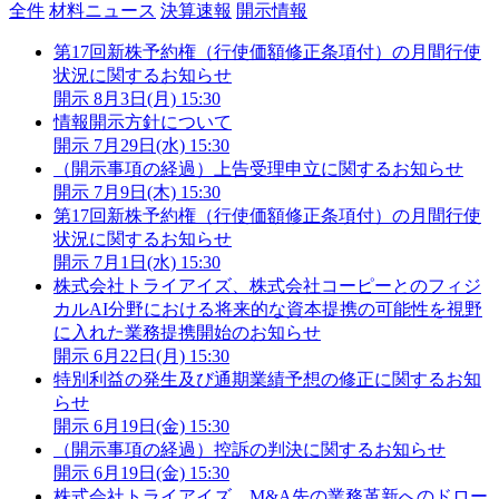
全件
材料ニュース
決算速報
開示情報
第17回新株予約権（行使価額修正条項付）の月間行使
状況に関するお知らせ
開示
8月3日(月) 15:30
情報開示方針について
開示
7月29日(水) 15:30
（開示事項の経過）上告受理申立に関するお知らせ
開示
7月9日(木) 15:30
第17回新株予約権（行使価額修正条項付）の月間行使
状況に関するお知らせ
開示
7月1日(水) 15:30
株式会社トライアイズ、株式会社コーピーとのフィジ
カルAI分野における将来的な資本提携の可能性を視野
に入れた業務提携開始のお知らせ
開示
6月22日(月) 15:30
特別利益の発生及び通期業績予想の修正に関するお知
らせ
開示
6月19日(金) 15:30
（開示事項の経過）控訴の判決に関するお知らせ
開示
6月19日(金) 15:30
株式会社トライアイズ、M&A先の業務革新へのドロー