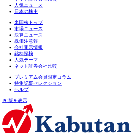
人気ニュース
日本の株主
米国株トップ
市場ニュース
決算ニュース
株価注意報
会社開示情報
銘柄探検
人気テーマ
ネット証券会社比較
プレミアム会員限定コラム
特集記事セレクション
ヘルプ
PC版を表示