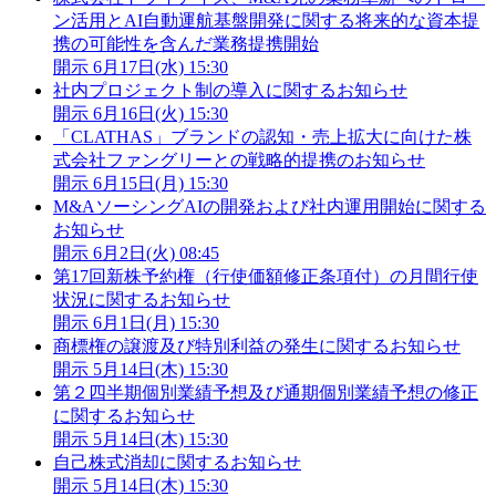
ン活用とAI自動運航基盤開発に関する将来的な資本提
携の可能性を含んだ業務提携開始
開示
6月17日(水) 15:30
社内プロジェクト制の導入に関するお知らせ
開示
6月16日(火) 15:30
「CLATHAS」ブランドの認知・売上拡大に向けた株
式会社ファングリーとの戦略的提携のお知らせ
開示
6月15日(月) 15:30
M&AソーシングAIの開発および社内運用開始に関する
お知らせ
開示
6月2日(火) 08:45
第17回新株予約権（行使価額修正条項付）の月間行使
状況に関するお知らせ
開示
6月1日(月) 15:30
商標権の譲渡及び特別利益の発生に関するお知らせ
開示
5月14日(木) 15:30
第２四半期個別業績予想及び通期個別業績予想の修正
に関するお知らせ
開示
5月14日(木) 15:30
自己株式消却に関するお知らせ
開示
5月14日(木) 15:30