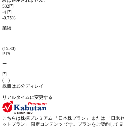
験は適用されません。
532
円
-4
円
-0.75
%
業績
(15:30)
PTS
ー
円
(ー)
株価は15分ディレイ
リアルタイムに変更する
こちらは株探プレミアム 「
日本株プラン
」 または 「
日米セ
ットプラン
」
限定コンテンツ
です。プランをご契約して見