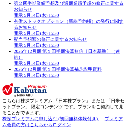
第２四半期業績予想及び通期業績予想の修正に関する
お知らせ
開示
5月14日(木) 15:30
有償ストックオプション（新株予約権）の発行に関す
るお知らせ
開示
5月14日(木) 15:30
配当予想額の修正に関するお知らせ
開示
5月14日(木) 15:30
2026年12月期 第１四半期決算短信〔日本基準〕（連
結）
開示
5月14日(木) 15:30
2026年12月期 第１四半期決算補足説明資料
開示
5月14日(木) 15:30
こちらは株探プレミアム 「
日本株プラン
」 または 「
日米セ
ットプラン
」
限定コンテンツ
です。プランをご契約して見
ることができます。
株探プレミアムに申し込む
(初回無料体験付き)
プレミア
ム会員の方はこちらからログイン