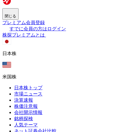
閉じる
プレミアム会員登録
すでに会員の方はログイン
株探プレミアムとは
日本株
米国株
日本株トップ
市場ニュース
決算速報
株価注意報
会社開示情報
銘柄探検
人気テーマ
ネット証券会社比較