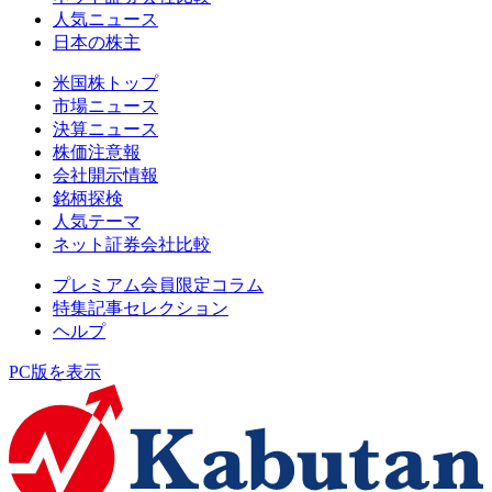
人気ニュース
日本の株主
米国株トップ
市場ニュース
決算ニュース
株価注意報
会社開示情報
銘柄探検
人気テーマ
ネット証券会社比較
プレミアム会員限定コラム
特集記事セレクション
ヘルプ
PC版を表示