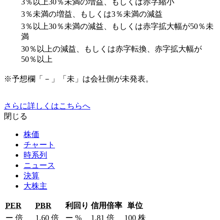
3％以上30％未満の増益、もしくは赤字縮小
3％未満の増益、もしくは3％未満の減益
3％以上30％未満の減益、もしくは赤字拡大幅が50％未
満
30％以上の減益、もしくは赤字転換、赤字拡大幅が
50％以上
※予想欄「－」「未」は会社側が未発表。
さらに詳しくはこちらへ
閉じる
株価
チャート
時系列
ニュース
決算
大株主
PER
PBR
利回り
信用倍率
単位
ー
倍
1.60
倍
ー
%
1.81
倍
100
株