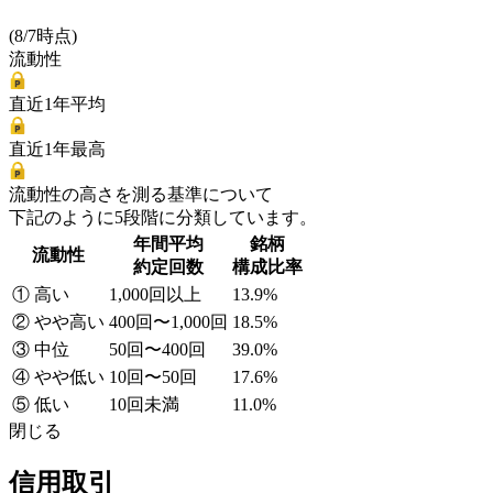
(8/7時点)
流動性
直近1年平均
直近1年最高
流動性の高さを測る基準について
下記のように5段階に分類しています。
年間平均
銘柄
流動性
約定回数
構成比率
① 高い
1,000回以上
13.9%
② やや高い
400回〜1,000回
18.5%
③ 中位
50回〜400回
39.0%
④ やや低い
10回〜50回
17.6%
⑤ 低い
10回未満
11.0%
閉じる
信用取引