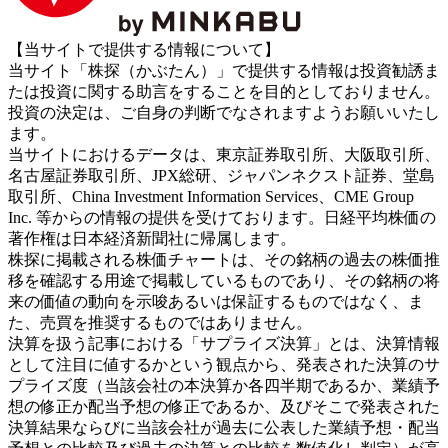
【当サイトで提供する情報について】
当サイト「株探（かぶたん）」で提供する情報は投資勧誘ま
たは投資に関する助言をすることを目的としておりません。
投資の決定は、ご自身の判断でなされますようお願いいたし
ます。
当サイトにおけるデータは、東京証券取引所、大阪取引所、
名古屋証券取引所、JPX総研、ジャパンネクスト証券、堂島
取引所、China Investment Information Services、CME Group
Inc. 等からの情報の提供を受けております。日経平均株価の
著作権は日本経済新聞社に帰属します。
株探に掲載される株価チャートは、その銘柄の過去の株価推
移を確認する用途で掲載しているものであり、その銘柄の将
来の価値の動向を示唆あるいは保証するものではなく、ま
た、売買を推奨するものではありません。
決算を扱う記事における「サプライズ決算」とは、決算情報
として注目に値するかという観点から、発表された決算のサ
プライズ度（当該会社の本決算か各四半期であるか、業績予
想の修正か配当予想の修正であるか、及びそこで発表された
決算結果ならびに当該会社が過去に公表した業績予想・配当