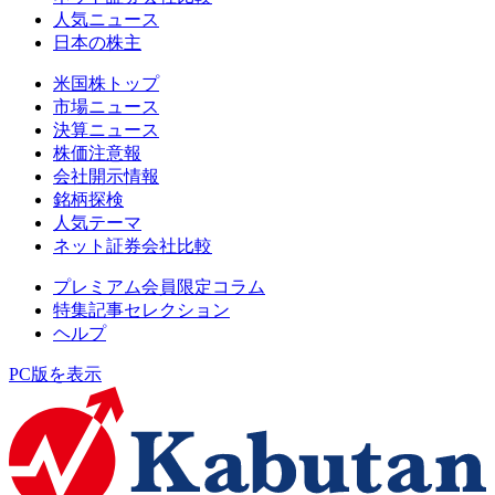
人気ニュース
日本の株主
米国株トップ
市場ニュース
決算ニュース
株価注意報
会社開示情報
銘柄探検
人気テーマ
ネット証券会社比較
プレミアム会員限定コラム
特集記事セレクション
ヘルプ
PC版を表示