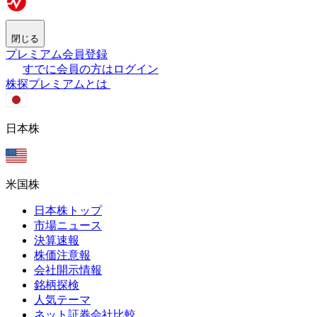
閉じる
プレミアム会員登録
すでに会員の方はログイン
株探プレミアムとは
日本株
米国株
日本株トップ
市場ニュース
決算速報
株価注意報
会社開示情報
銘柄探検
人気テーマ
ネット証券会社比較