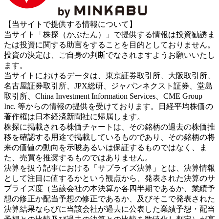
【当サイトで提供する情報について】
当サイト「株探（かぶたん）」で提供する情報は投資勧誘ま
たは投資に関する助言をすることを目的としておりません。
投資の決定は、ご自身の判断でなされますようお願いいたし
ます。
当サイトにおけるデータは、東京証券取引所、大阪取引所、
名古屋証券取引所、JPX総研、ジャパンネクスト証券、堂島
取引所、China Investment Information Services、CME Group
Inc. 等からの情報の提供を受けております。日経平均株価の
著作権は日本経済新聞社に帰属します。
株探に掲載される株価チャートは、その銘柄の過去の株価推
移を確認する用途で掲載しているものであり、その銘柄の将
来の価値の動向を示唆あるいは保証するものではなく、ま
た、売買を推奨するものではありません。
決算を扱う記事における「サプライズ決算」とは、決算情報
として注目に値するかという観点から、発表された決算のサ
プライズ度（当該会社の本決算か各四半期であるか、業績予
想の修正か配当予想の修正であるか、及びそこで発表された
決算結果ならびに当該会社が過去に公表した業績予想・配当