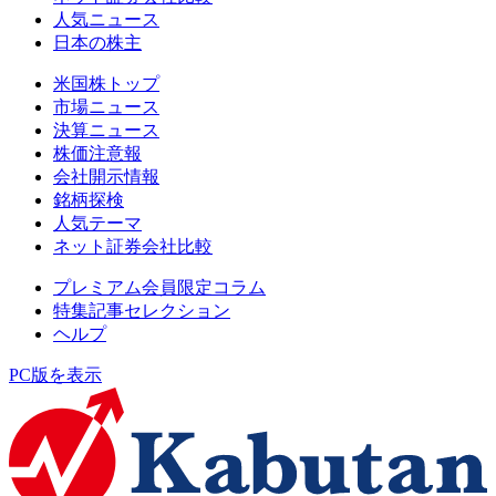
人気ニュース
日本の株主
米国株トップ
市場ニュース
決算ニュース
株価注意報
会社開示情報
銘柄探検
人気テーマ
ネット証券会社比較
プレミアム会員限定コラム
特集記事セレクション
ヘルプ
PC版を表示