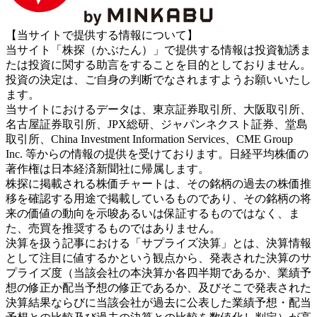
【当サイトで提供する情報について】
当サイト「株探（かぶたん）」で提供する情報は投資勧誘ま
たは投資に関する助言をすることを目的としておりません。
投資の決定は、ご自身の判断でなされますようお願いいたし
ます。
当サイトにおけるデータは、東京証券取引所、大阪取引所、
名古屋証券取引所、JPX総研、ジャパンネクスト証券、堂島
取引所、China Investment Information Services、CME Group
Inc. 等からの情報の提供を受けております。日経平均株価の
著作権は日本経済新聞社に帰属します。
株探に掲載される株価チャートは、その銘柄の過去の株価推
移を確認する用途で掲載しているものであり、その銘柄の将
来の価値の動向を示唆あるいは保証するものではなく、ま
た、売買を推奨するものではありません。
決算を扱う記事における「サプライズ決算」とは、決算情報
として注目に値するかという観点から、発表された決算のサ
プライズ度（当該会社の本決算か各四半期であるか、業績予
想の修正か配当予想の修正であるか、及びそこで発表された
決算結果ならびに当該会社が過去に公表した業績予想・配当