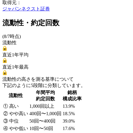
取得元：
ジャパンネクスト証券
流動性・約定回数
(8/7時点)
流動性
直近1年平均
直近1年最高
流動性の高さを測る基準について
下記のように5段階に分類しています。
年間平均
銘柄
流動性
約定回数
構成比率
① 高い
1,000回以上
13.9%
② やや高い
400回〜1,000回
18.5%
③ 中位
50回〜400回
39.0%
④ やや低い
10回〜50回
17.6%