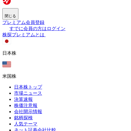
閉じる
プレミアム会員登録
すでに会員の方はログイン
株探プレミアムとは
日本株
米国株
日本株トップ
市場ニュース
決算速報
株価注意報
会社開示情報
銘柄探検
人気テーマ
ネット証券会社比較