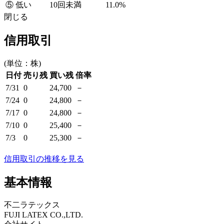
⑤ 低い
10回未満
11.0%
閉じる
信用取引
(単位：株)
日付
売り残
買い残
倍率
7/31
0
24,700
－
7/24
0
24,800
－
7/17
0
24,800
－
7/10
0
25,400
－
7/3
0
25,300
－
信用取引の推移を見る
基本情報
不二ラテックス
FUJI LATEX CO.,LTD.