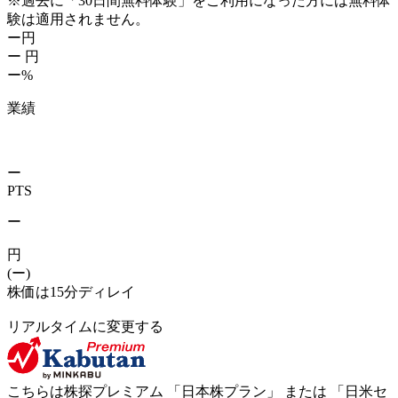
※過去に「30日間無料体験」をご利用になった方には無料体
験は適用されません。
ー
円
ー
円
ー%
業績
ー
PTS
ー
円
(ー)
株価は15分ディレイ
リアルタイムに変更する
こちらは株探プレミアム 「
日本株プラン
」 または 「
日米セ