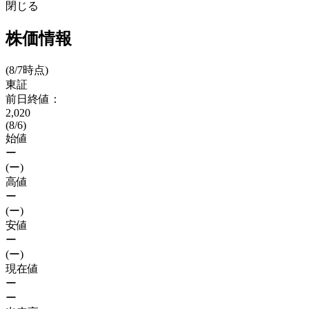
閉じる
株価情報
(8/7時点)
東証
前日終値：
2,020
(8/6)
始値
ー
(ー)
高値
ー
(ー)
安値
ー
(ー)
現在値
ー
ー