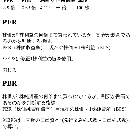
PER
PBR
利回り
信用倍率
単位
8.9
倍
0.63
倍
4.11
%
ー
倍
100
株
PER
株価が1株利益の何倍まで買われているか、割安か割高であ
るのかを判断する指標。
PER（株価収益率）= 現在の株価 ÷ 1株利益（EPS）
※EPSは修正1株利益の値を使用。
閉じる
PBR
株価が1株純資産の何倍まで買われているか、割安か割高で
あるのかを判断する指標。
PBR（株価純資産倍率）＝現在の株価 ÷ 1株純資産（BPS）
※BPSは「直近の自己資本÷(発行済み株式数－自己株式数)」
で算出。