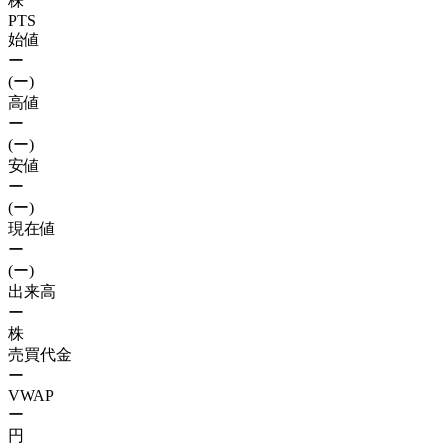
株
PTS
始値
ー
(ー)
高値
ー
(ー)
安値
ー
(ー)
現在値
ー
(ー)
出来高
ー
株
売買代金
ー
VWAP
ー
円