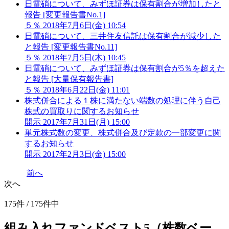
日電硝について、みずほ証券は保有割合が増加したと
報告 [変更報告書No.1]
５％
2018年7月6日(金) 10:54
日電硝について、三井住友信託は保有割合が減少した
と報告 [変更報告書No.11]
５％
2018年7月5日(木) 10:45
日電硝について、みずほ証券は保有割合が5％を超えた
と報告 [大量保有報告書]
５％
2018年6月22日(金) 11:01
株式併合による１株に満たない端数の処理に伴う自己
株式の買取りに関するお知らせ
開示
2017年7月31日(月) 15:00
単元株式数の変更、株式併合及び定款の一部変更に関
するお知らせ
開示
2017年2月3日(金) 15:00
前へ
次へ
175件 / 175件中
組み入れファンドベスト5（株数ベー