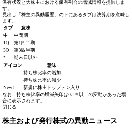
保有状況と大株主における保有割合の増減情報を提供しま
す。
見出し「株主の異動履歴」の下にあるタブは決算期を意味し
ます。
タブ
意味
中
中間期
1Q
第1四半期
3Q
第3四半期
*
期末日以外
アイコン
意味
持ち株比率の増加
持ち株比率の減少
New!
新規に株主トップテン入り
なお、持ち株比率の増減矢印は0.1％以上の変動があった場
合に表示されます。
閉じる
株主および発行株式の異動ニュース