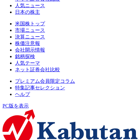
人気ニュース
日本の株主
米国株トップ
市場ニュース
決算ニュース
株価注意報
会社開示情報
銘柄探検
人気テーマ
ネット証券会社比較
プレミアム会員限定コラム
特集記事セレクション
ヘルプ
PC版を表示