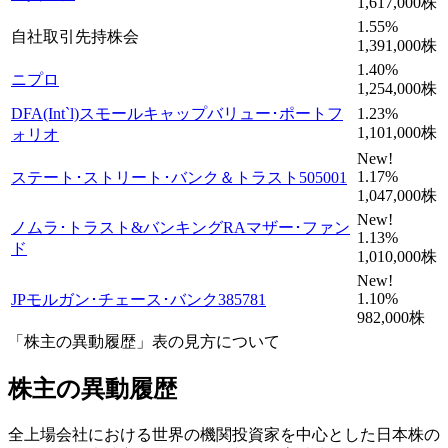
1,617,000
株
1.55
%
自社取引先持株会
1,391,000
株
1.40
%
ニプロ
1,254,000
株
DFA(Int`l)スモールキャップバリュー･ポートフ
1.23
%
1,101,000
株
ォリオ
New!
1.17
%
ステート･ストリート･バンク＆トラスト505001
1,047,000
株
New!
ノムラ･トラスト&バンキングRAマザー･ファン
1.13
%
ド
1,010,000
株
New!
1.10
%
JPモルガン･チェース･バンク385781
982,000
株
「株主の異動履歴」表の見方について
株主の異動履歴
全上場会社における世界の機関投資家を中心とした日本株の