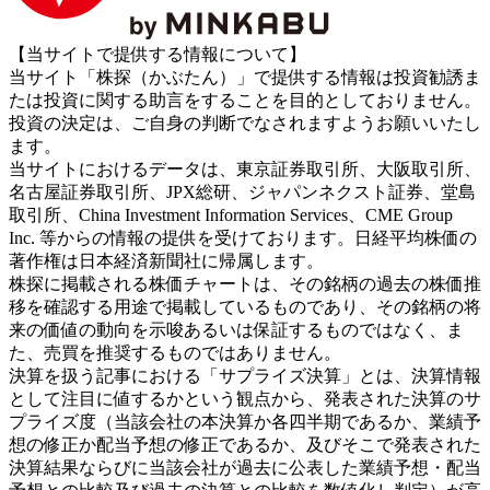
【当サイトで提供する情報について】
当サイト「株探（かぶたん）」で提供する情報は投資勧誘ま
たは投資に関する助言をすることを目的としておりません。
投資の決定は、ご自身の判断でなされますようお願いいたし
ます。
当サイトにおけるデータは、東京証券取引所、大阪取引所、
名古屋証券取引所、JPX総研、ジャパンネクスト証券、堂島
取引所、China Investment Information Services、CME Group
Inc. 等からの情報の提供を受けております。日経平均株価の
著作権は日本経済新聞社に帰属します。
株探に掲載される株価チャートは、その銘柄の過去の株価推
移を確認する用途で掲載しているものであり、その銘柄の将
来の価値の動向を示唆あるいは保証するものではなく、ま
た、売買を推奨するものではありません。
決算を扱う記事における「サプライズ決算」とは、決算情報
として注目に値するかという観点から、発表された決算のサ
プライズ度（当該会社の本決算か各四半期であるか、業績予
想の修正か配当予想の修正であるか、及びそこで発表された
決算結果ならびに当該会社が過去に公表した業績予想・配当