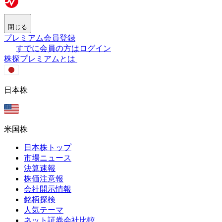
閉じる
プレミアム会員登録
すでに会員の方はログイン
株探プレミアムとは
日本株
米国株
日本株トップ
市場ニュース
決算速報
株価注意報
会社開示情報
銘柄探検
人気テーマ
ネット証券会社比較