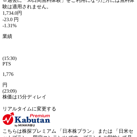
※過去に「30日間無料体験」をご利用になった方には無料体
験は適用されません。
1,734.0
円
-23.0
円
-1.31
%
業績
(15:30)
PTS
1,776
円
(23:09)
株価は15分ディレイ
リアルタイムに変更する
こちらは株探プレミアム 「
日本株プラン
」 または 「
日米セ