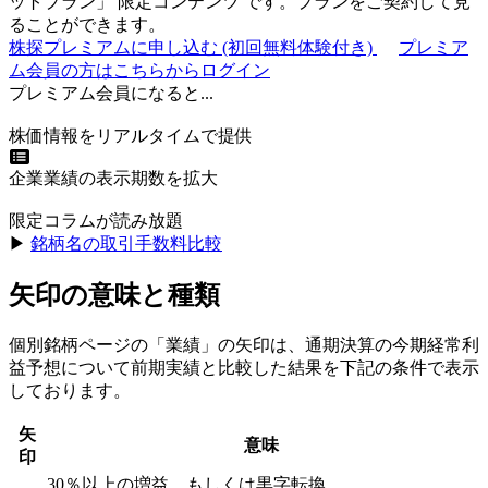
ットプラン
」
限定コンテンツ
です。プランをご契約して見
ることができます。
株探プレミアムに申し込む
(初回無料体験付き)
プレミア
ム会員の方はこちらからログイン
プレミアム会員になると...
株価情報をリアルタイムで提供
企業業績の表示期数を拡大
限定コラムが読み放題
▶︎
銘柄名の取引手数料比較
矢印の意味と種類
個別銘柄ページの「業績」の矢印は、通期決算の今期経常利
益予想について前期実績と比較した結果を下記の条件で表示
しております。
矢
意味
印
30％以上の増益、もしくは黒字転換