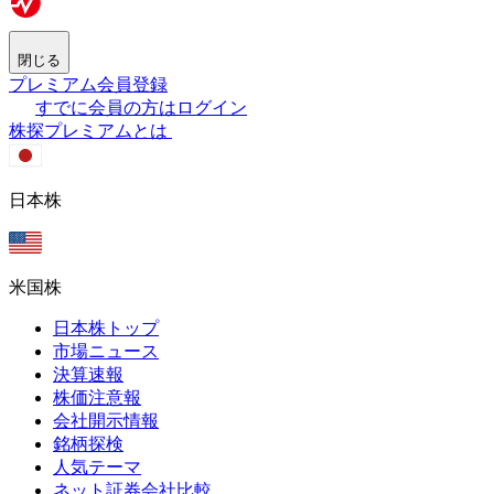
閉じる
プレミアム会員登録
すでに会員の方はログイン
株探プレミアムとは
日本株
米国株
日本株トップ
市場ニュース
決算速報
株価注意報
会社開示情報
銘柄探検
人気テーマ
ネット証券会社比較