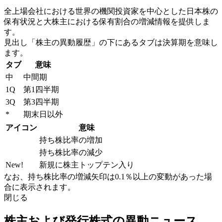
全上場会社における世界の機関投資家を中心とした日本株の
保有状況と大株主における保有割合の増減情報を提供しま
す。
見出し「株主の異動履歴」の下にあるタブは決算期を意味し
ます。
タブ
意味
中
中間期
1Q
第1四半期
3Q
第3四半期
*
期末日以外
アイコン
意味
持ち株比率の増加
持ち株比率の減少
New!
新規に株主トップテン入り
なお、持ち株比率の増減矢印は0.1％以上の変動があった場
合に表示されます。
閉じる
株主および発行株式の異動ニュース