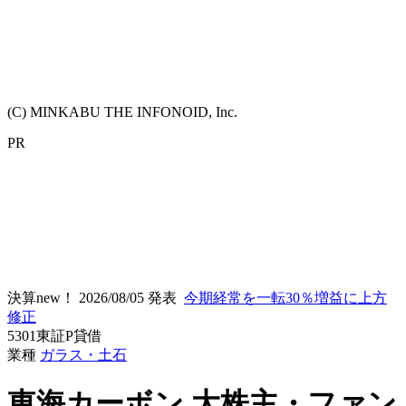
(C) MINKABU THE INFONOID, Inc.
PR
決算new！
2026/08/05 発表
今期経常を一転30％増益に上方
修正
5301
東証P
貸借
業種
ガラス・土石
東海カーボン
大株主・ファン