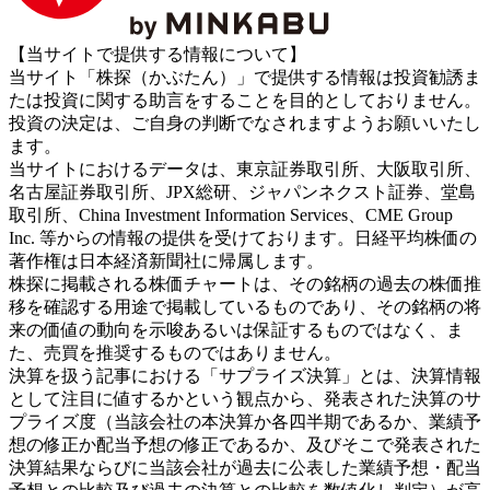
【当サイトで提供する情報について】
当サイト「株探（かぶたん）」で提供する情報は投資勧誘ま
たは投資に関する助言をすることを目的としておりません。
投資の決定は、ご自身の判断でなされますようお願いいたし
ます。
当サイトにおけるデータは、東京証券取引所、大阪取引所、
名古屋証券取引所、JPX総研、ジャパンネクスト証券、堂島
取引所、China Investment Information Services、CME Group
Inc. 等からの情報の提供を受けております。日経平均株価の
著作権は日本経済新聞社に帰属します。
株探に掲載される株価チャートは、その銘柄の過去の株価推
移を確認する用途で掲載しているものであり、その銘柄の将
来の価値の動向を示唆あるいは保証するものではなく、ま
た、売買を推奨するものではありません。
決算を扱う記事における「サプライズ決算」とは、決算情報
として注目に値するかという観点から、発表された決算のサ
プライズ度（当該会社の本決算か各四半期であるか、業績予
想の修正か配当予想の修正であるか、及びそこで発表された
決算結果ならびに当該会社が過去に公表した業績予想・配当