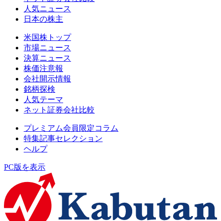
人気ニュース
日本の株主
米国株トップ
市場ニュース
決算ニュース
株価注意報
会社開示情報
銘柄探検
人気テーマ
ネット証券会社比較
プレミアム会員限定コラム
特集記事セレクション
ヘルプ
PC版を表示