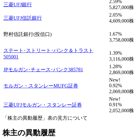
2.59
%
三菱UFJ銀行
5,827,000
株
2.05
%
三菱UFJ信託銀行
4,609,000
株
1.67
%
野村信託銀行(投信口)
3,758,000
株
ステート･ストリート･バンク＆トラスト
1.39
%
505001
3,116,000
株
1.28
%
JPモルガン･チェース･バンク385781
2,869,000
株
New!
0.92
%
モルガン・スタンレーMUFG証券
2,069,000
株
New!
0.91
%
三菱UFJモルガン・スタンレー証券
2,052,000
株
「株主の異動履歴」表の見方について
株主の異動履歴