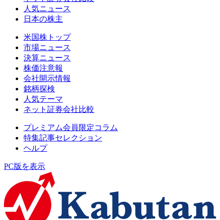
人気ニュース
日本の株主
米国株トップ
市場ニュース
決算ニュース
株価注意報
会社開示情報
銘柄探検
人気テーマ
ネット証券会社比較
プレミアム会員限定コラム
特集記事セレクション
ヘルプ
PC版を表示