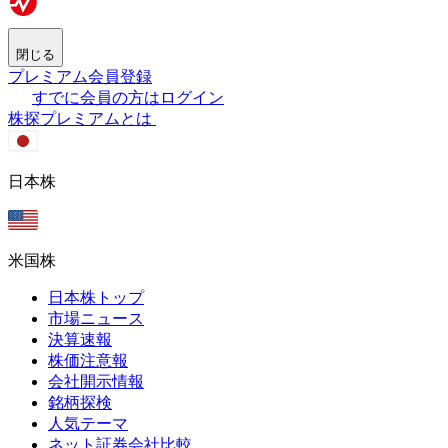
閉じる
プレミアム会員登録
すでに会員の方はログイン
株探プレミアムとは
日本株
米国株
日本株トップ
市場ニュース
決算速報
株価注意報
会社開示情報
銘柄探検
人気テーマ
ネット証券会社比較