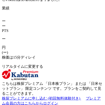
業績
ー
ー
PTS
ー
円
(ー)
株価は15分ディレイ
リアルタイムに変更する
こちらは株探プレミアム 「
日本株プラン
」 または 「
日米セ
ットプラン
」
限定コンテンツ
です。プランをご契約して見
ることができます。
株探プレミアムに申し込む
(初回無料体験付き)
プレミア
ム会員の方はこちらからログイン