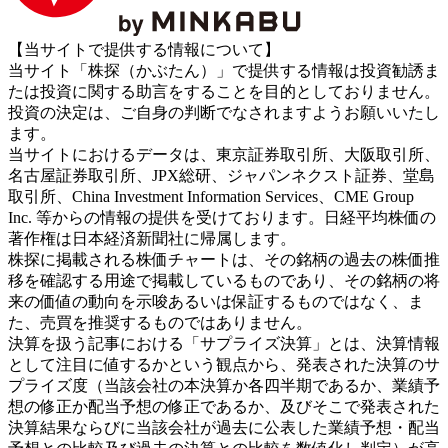
【当サイトで提供する情報について】
当サイト「株探（かぶたん）」で提供する情報は投資勧誘ま
たは投資に関する助言をすることを目的としておりません。
投資の決定は、ご自身の判断でなされますようお願いいたし
ます。
当サイトにおけるデータは、東京証券取引所、大阪取引所、
名古屋証券取引所、JPX総研、ジャパンネクスト証券、堂島
取引所、China Investment Information Services、CME Group
Inc. 等からの情報の提供を受けております。日経平均株価の
著作権は日本経済新聞社に帰属します。
株探に掲載される株価チャートは、その銘柄の過去の株価推
移を確認する用途で掲載しているものであり、その銘柄の将
来の価値の動向を示唆あるいは保証するものではなく、ま
た、売買を推奨するものではありません。
決算を扱う記事における「サプライズ決算」とは、決算情報
として注目に値するかという観点から、発表された決算のサ
プライズ度（当該会社の本決算か各四半期であるか、業績予
想の修正か配当予想の修正であるか、及びそこで発表された
決算結果ならびに当該会社が過去に公表した業績予想・配当