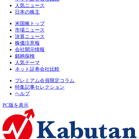
人気ニュース
日本の株主
米国株トップ
市場ニュース
決算ニュース
株価注意報
会社開示情報
銘柄探検
人気テーマ
ネット証券会社比較
プレミアム会員限定コラム
特集記事セレクション
ヘルプ
PC版を表示