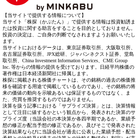
【当サイトで提供する情報について】
当サイト「株探（かぶたん）」で提供する情報は投資勧誘ま
たは投資に関する助言をすることを目的としておりません。
投資の決定は、ご自身の判断でなされますようお願いいたし
ます。
当サイトにおけるデータは、東京証券取引所、大阪取引所、
名古屋証券取引所、JPX総研、ジャパンネクスト証券、堂島
取引所、China Investment Information Services、CME Group
Inc. 等からの情報の提供を受けております。日経平均株価の
著作権は日本経済新聞社に帰属します。
株探に掲載される株価チャートは、その銘柄の過去の株価推
移を確認する用途で掲載しているものであり、その銘柄の将
来の価値の動向を示唆あるいは保証するものではなく、ま
た、売買を推奨するものではありません。
決算を扱う記事における「サプライズ決算」とは、決算情報
として注目に値するかという観点から、発表された決算のサ
プライズ度（当該会社の本決算か各四半期であるか、業績予
想の修正か配当予想の修正であるか、及びそこで発表された
決算結果ならびに当該会社が過去に公表した業績予想・配当