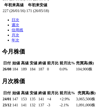
年初来高値
年初来安値
227
(26/01/16)
171
(26/05/18)
日次
週次
信用残
月次
年次
今月株価
日付
始値
高値
安値
終値
前月比
前月比%
売買高(株)
26/08
184
189
184
187
0
0.0
%
104,900
株
月次株価
日付
始値
高値
安値
終値
前月比
前月比%
売買高(株)
24/01
147
153
135
141
+4
+2.9
%
3,065,500
株
23/12
141
141
132
137
-3
-2.1
%
1,091,000
株