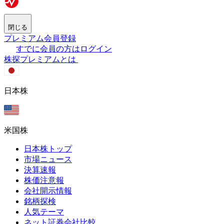
閉じる
プレミアム会員登録
すでに会員の方はログイン
株探プレミアムとは
日本株
米国株
日本株トップ
市場ニュース
決算速報
株価注意報
会社開示情報
銘柄探検
人気テーマ
ネット証券会社比較