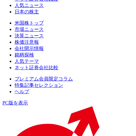
人気ニュース
日本の株主
米国株トップ
市場ニュース
決算ニュース
株価注意報
会社開示情報
銘柄探検
人気テーマ
ネット証券会社比較
プレミアム会員限定コラム
特集記事セレクション
ヘルプ
PC版を表示