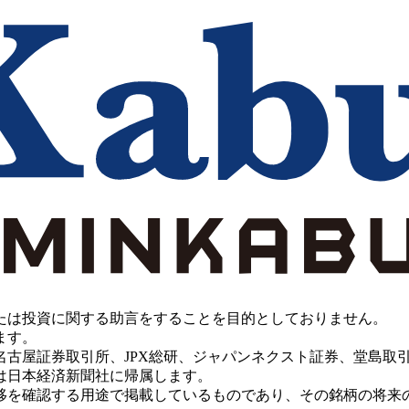
たは投資に関する助言をすることを目的としておりません。
ます。
PX総研、ジャパンネクスト証券、堂島取引所、China Investment 
は日本経済新聞社に帰属します。
移を確認する用途で掲載しているものであり、その銘柄の将来