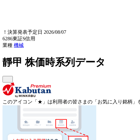
！
決算発表予定日 2026/08/07
6286
東証S
信用
業種
機械
靜甲
株価時系列データ
このアイコン
「★」
は利用者の皆さまの
「お気に入り銘柄」