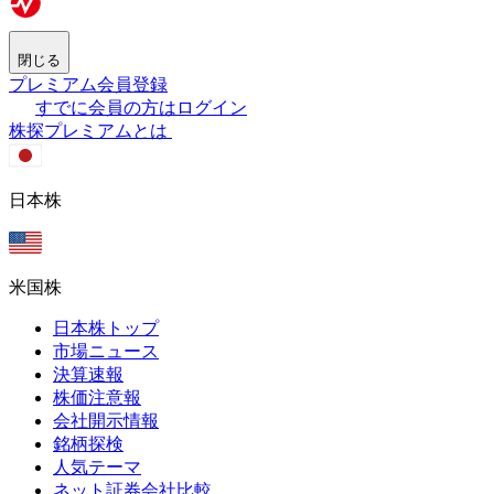
閉じる
プレミアム会員登録
すでに会員の方はログイン
株探プレミアムとは
日本株
米国株
日本株トップ
市場ニュース
決算速報
株価注意報
会社開示情報
銘柄探検
人気テーマ
ネット証券会社比較