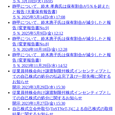
５％
3月10日(火) 16:05
静甲について、鈴木 孝典氏は保有割合が5％を超えた
と報告 [大量保有報告書]
５％
2025年5月14日(水) 17:08
静甲について、鈴木惠子氏は保有割合が減少したと報
告 [変更報告書No.9]
５％
2025年5月9日(金) 12:12
静甲について、鈴木惠子氏は保有割合が減少したと報
告 [変更報告書No.8]
５％
2024年10月18日(金) 12:28
静甲について、鈴木惠子氏は保有割合が減少したと報
告 [変更報告書]
５％
2023年11月29日(水) 14:52
従業員持株会向け譲渡制限付株式インセンティブとし
ての自己株式の処分の払込完了及び一部失権に関する
お知らせ
開示
2023年3月29日(水) 15:30
従業員持株会向け譲渡制限付株式インセンティブとし
ての自己株式の処分に関するお知らせ
開示
2023年1月27日(金) 15:30
自己株式立会外取引(ToSTNeT-3)による自己株式の取得
結果に関するお知らせ