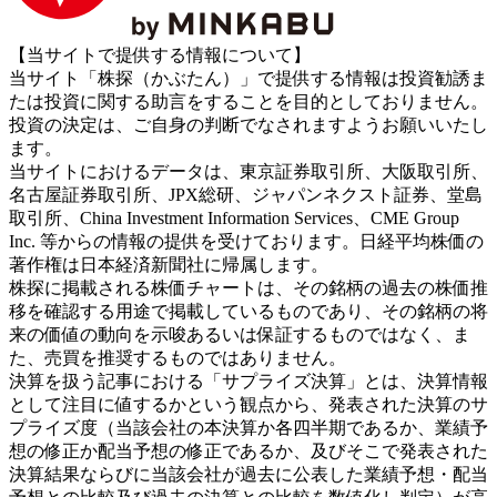
【当サイトで提供する情報について】
当サイト「株探（かぶたん）」で提供する情報は投資勧誘ま
たは投資に関する助言をすることを目的としておりません。
投資の決定は、ご自身の判断でなされますようお願いいたし
ます。
当サイトにおけるデータは、東京証券取引所、大阪取引所、
名古屋証券取引所、JPX総研、ジャパンネクスト証券、堂島
取引所、China Investment Information Services、CME Group
Inc. 等からの情報の提供を受けております。日経平均株価の
著作権は日本経済新聞社に帰属します。
株探に掲載される株価チャートは、その銘柄の過去の株価推
移を確認する用途で掲載しているものであり、その銘柄の将
来の価値の動向を示唆あるいは保証するものではなく、ま
た、売買を推奨するものではありません。
決算を扱う記事における「サプライズ決算」とは、決算情報
として注目に値するかという観点から、発表された決算のサ
プライズ度（当該会社の本決算か各四半期であるか、業績予
想の修正か配当予想の修正であるか、及びそこで発表された
決算結果ならびに当該会社が過去に公表した業績予想・配当