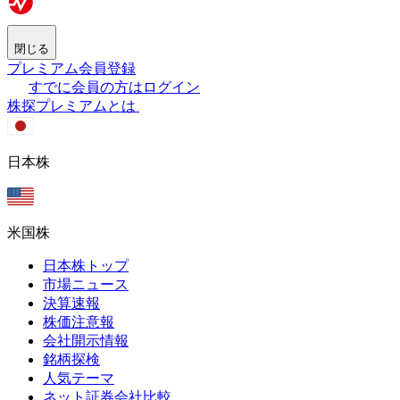
閉じる
プレミアム会員登録
すでに会員の方はログイン
株探プレミアムとは
日本株
米国株
日本株トップ
市場ニュース
決算速報
株価注意報
会社開示情報
銘柄探検
人気テーマ
ネット証券会社比較