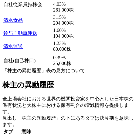
4.03
%
自社従業員持株会
261,000
株
3.15
%
清水食品
204,000
株
1.60
%
鈴与自動車運送
104,000
株
1.23
%
清水運送
80,000
株
0.39
%
自社(自己株口)
25,000
株
「株主の異動履歴」表の見方について
株主の異動履歴
全上場会社における世界の機関投資家を中心とした日本株の
保有状況と大株主における保有割合の増減情報を提供しま
す。
見出し「株主の異動履歴」の下にあるタブは決算期を意味し
ます。
タブ
意味