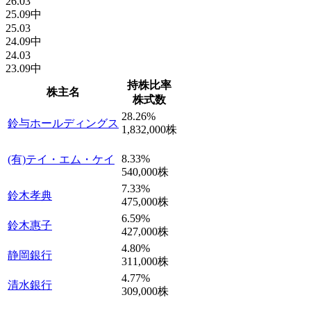
26.03
25.09中
25.03
24.09中
24.03
23.09中
持株比率
株主名
株式数
28.26
%
鈴与ホールディングス
1,832,000
株
8.33
%
(有)テイ・エム・ケイ
540,000
株
7.33
%
鈴木孝典
475,000
株
6.59
%
鈴木惠子
427,000
株
4.80
%
静岡銀行
311,000
株
4.77
%
清水銀行
309,000
株