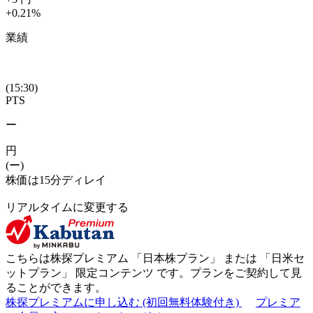
+0.21
%
業績
(15:30)
PTS
ー
円
(ー)
株価は15分ディレイ
リアルタイムに変更する
こちらは株探プレミアム 「
日本株プラン
」 または 「
日米セ
ットプラン
」
限定コンテンツ
です。プランをご契約して見
ることができます。
株探プレミアムに申し込む
(初回無料体験付き)
プレミア