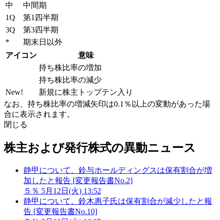
中
中間期
1Q
第1四半期
3Q
第3四半期
*
期末日以外
アイコン
意味
持ち株比率の増加
持ち株比率の減少
New!
新規に株主トップテン入り
なお、持ち株比率の増減矢印は0.1％以上の変動があった場
合に表示されます。
閉じる
株主および発行株式の異動ニュース
静甲について、鈴与ホールディングスは保有割合が増
加したと報告 [変更報告書No.2]
５％
5月12日(火) 13:52
静甲について、鈴木惠子氏は保有割合が減少したと報
告 [変更報告書No.10]