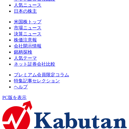
人気ニュース
日本の株主
米国株トップ
市場ニュース
決算ニュース
株価注意報
会社開示情報
銘柄探検
人気テーマ
ネット証券会社比較
プレミアム会員限定コラム
特集記事セレクション
ヘルプ
PC版を表示