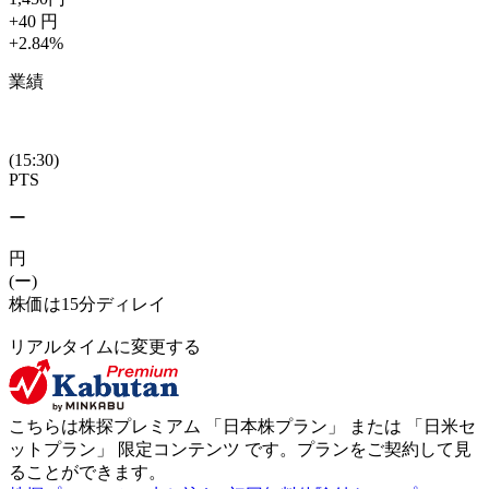
+40
円
+2.84
%
業績
(15:30)
PTS
ー
円
(ー)
株価は15分ディレイ
リアルタイムに変更する
こちらは株探プレミアム 「
日本株プラン
」 または 「
日米セ
ットプラン
」
限定コンテンツ
です。プランをご契約して見
ることができます。