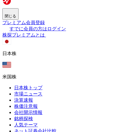
閉じる
プレミアム会員登録
すでに会員の方はログイン
株探プレミアムとは
日本株
米国株
日本株トップ
市場ニュース
決算速報
株価注意報
会社開示情報
銘柄探検
人気テーマ
ネット証券会社比較