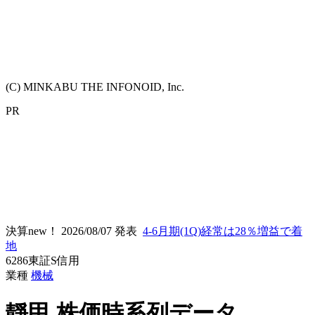
(C) MINKABU THE INFONOID, Inc.
PR
決算new！
2026/08/07 発表
4-6月期(1Q)経常は28％増益で着
地
6286
東証S
信用
業種
機械
靜甲
株価時系列データ