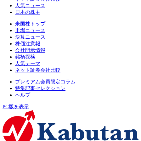
人気ニュース
日本の株主
米国株トップ
市場ニュース
決算ニュース
株価注意報
会社開示情報
銘柄探検
人気テーマ
ネット証券会社比較
プレミアム会員限定コラム
特集記事セレクション
ヘルプ
PC版を表示