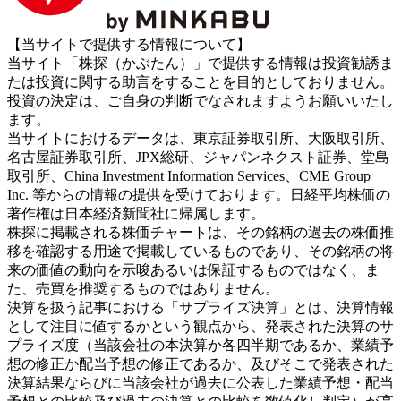
【当サイトで提供する情報について】
当サイト「株探（かぶたん）」で提供する情報は投資勧誘ま
たは投資に関する助言をすることを目的としておりません。
投資の決定は、ご自身の判断でなされますようお願いいたし
ます。
当サイトにおけるデータは、東京証券取引所、大阪取引所、
名古屋証券取引所、JPX総研、ジャパンネクスト証券、堂島
取引所、China Investment Information Services、CME Group
Inc. 等からの情報の提供を受けております。日経平均株価の
著作権は日本経済新聞社に帰属します。
株探に掲載される株価チャートは、その銘柄の過去の株価推
移を確認する用途で掲載しているものであり、その銘柄の将
来の価値の動向を示唆あるいは保証するものではなく、ま
た、売買を推奨するものではありません。
決算を扱う記事における「サプライズ決算」とは、決算情報
として注目に値するかという観点から、発表された決算のサ
プライズ度（当該会社の本決算か各四半期であるか、業績予
想の修正か配当予想の修正であるか、及びそこで発表された
決算結果ならびに当該会社が過去に公表した業績予想・配当