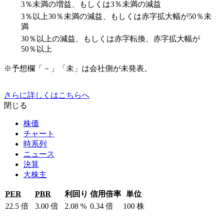
3％未満の増益、もしくは3％未満の減益
3％以上30％未満の減益、もしくは赤字拡大幅が50％未
満
30％以上の減益、もしくは赤字転換、赤字拡大幅が
50％以上
※予想欄「－」「未」は会社側が未発表。
さらに詳しくはこちらへ
閉じる
株価
チャート
時系列
ニュース
決算
大株主
PER
PBR
利回り
信用倍率
単位
22.5
倍
3.00
倍
2.08
%
0.34
倍
100
株