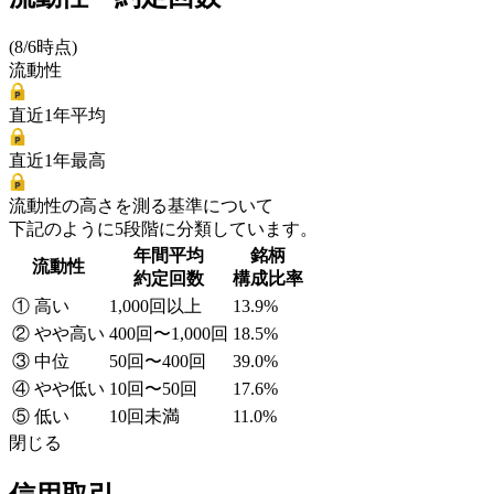
(8/6時点)
流動性
直近1年平均
直近1年最高
流動性の高さを測る基準について
下記のように5段階に分類しています。
年間平均
銘柄
流動性
約定回数
構成比率
① 高い
1,000回以上
13.9%
② やや高い
400回〜1,000回
18.5%
③ 中位
50回〜400回
39.0%
④ やや低い
10回〜50回
17.6%
⑤ 低い
10回未満
11.0%
閉じる