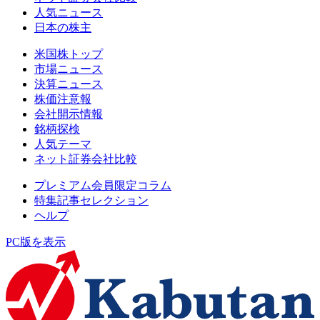
人気ニュース
日本の株主
米国株トップ
市場ニュース
決算ニュース
株価注意報
会社開示情報
銘柄探検
人気テーマ
ネット証券会社比較
プレミアム会員限定コラム
特集記事セレクション
ヘルプ
PC版を表示