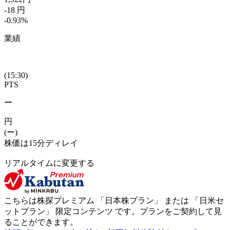
-18
円
-0.93
%
業績
(15:30)
PTS
ー
円
(ー)
株価は15分ディレイ
リアルタイムに変更する
こちらは株探プレミアム 「
日本株プラン
」 または 「
日米セ
ットプラン
」
限定コンテンツ
です。プランをご契約して見
ることができます。