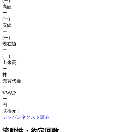
(ー)
高値
ー
(ー)
安値
ー
(ー)
現在値
ー
(ー)
出来高
ー
株
売買代金
ー
VWAP
ー
円
取得元：
ジャパンネクスト証券
流動性・約定回数