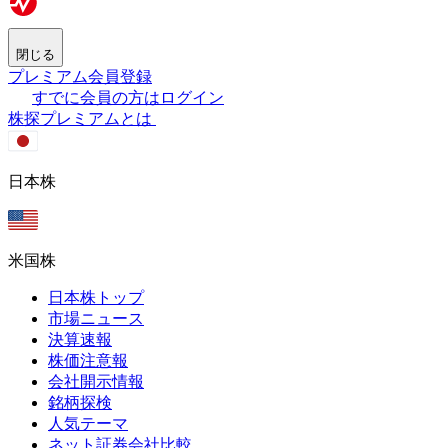
閉じる
プレミアム会員登録
すでに会員の方はログイン
株探プレミアムとは
日本株
米国株
日本株トップ
市場ニュース
決算速報
株価注意報
会社開示情報
銘柄探検
人気テーマ
ネット証券会社比較