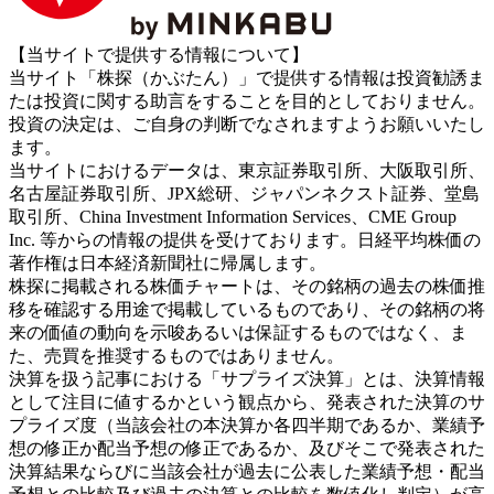
【当サイトで提供する情報について】
当サイト「株探（かぶたん）」で提供する情報は投資勧誘ま
たは投資に関する助言をすることを目的としておりません。
投資の決定は、ご自身の判断でなされますようお願いいたし
ます。
当サイトにおけるデータは、東京証券取引所、大阪取引所、
名古屋証券取引所、JPX総研、ジャパンネクスト証券、堂島
取引所、China Investment Information Services、CME Group
Inc. 等からの情報の提供を受けております。日経平均株価の
著作権は日本経済新聞社に帰属します。
株探に掲載される株価チャートは、その銘柄の過去の株価推
移を確認する用途で掲載しているものであり、その銘柄の将
来の価値の動向を示唆あるいは保証するものではなく、ま
た、売買を推奨するものではありません。
決算を扱う記事における「サプライズ決算」とは、決算情報
として注目に値するかという観点から、発表された決算のサ
プライズ度（当該会社の本決算か各四半期であるか、業績予
想の修正か配当予想の修正であるか、及びそこで発表された
決算結果ならびに当該会社が過去に公表した業績予想・配当