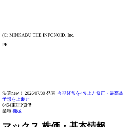
(C) MINKABU THE INFONOID, Inc.
PR
決算new！
2026/07/30 発表
今期経常を4％上方修正・最高益
予想を上乗せ
6454
東証P
貸借
業種
機械
マックス
株価・基本情報