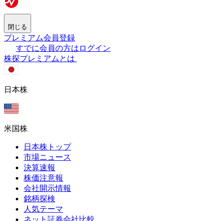
閉じる
プレミアム会員登録
すでに会員の方はログイン
株探プレミアムとは
日本株
米国株
日本株トップ
市場ニュース
決算速報
株価注意報
会社開示情報
銘柄探検
人気テーマ
ネット証券会社比較