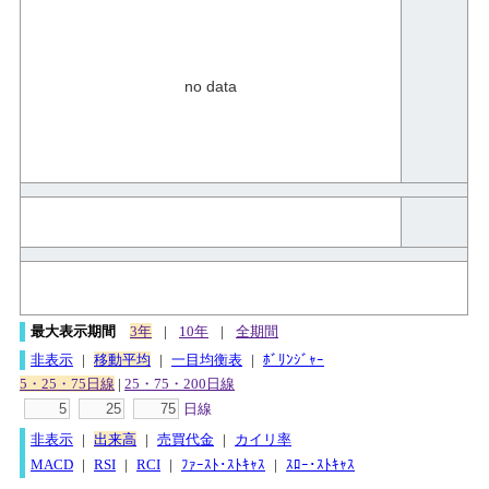
no data
最大表示期間
3年
|
10年
|
全期間
非表示
|
移動平均
|
一目均衡表
|
ﾎﾞﾘﾝｼﾞｬｰ
5・25・75日線
|
25・75・200日線
日線
非表示
|
出来高
|
売買代金
|
カイリ率
MACD
|
RSI
|
RCI
|
ﾌｧｰｽﾄ･ｽﾄｷｬｽ
|
ｽﾛｰ･ｽﾄｷｬｽ