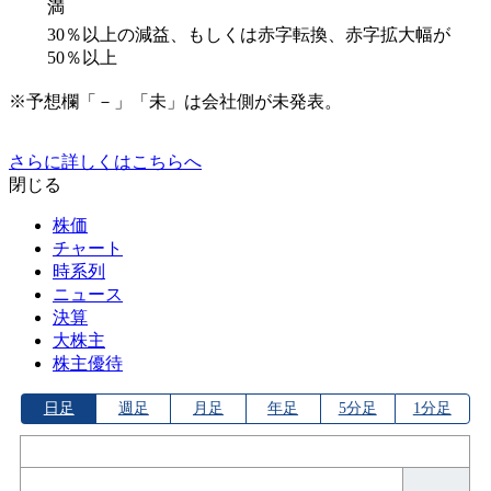
満
30％以上の減益、もしくは赤字転換、赤字拡大幅が
50％以上
※予想欄「－」「未」は会社側が未発表。
さらに詳しくはこちらへ
閉じる
株価
チャート
時系列
ニュース
決算
大株主
株主優待
日足
週足
月足
年足
5分足
1分足