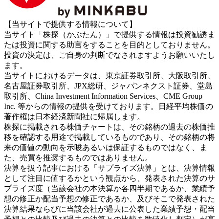
【当サイトで提供する情報について】
当サイト「株探（かぶたん）」で提供する情報は投資勧誘ま
たは投資に関する助言をすることを目的としておりません。
投資の決定は、ご自身の判断でなされますようお願いいたし
ます。
当サイトにおけるデータは、東京証券取引所、大阪取引所、
名古屋証券取引所、JPX総研、ジャパンネクスト証券、堂島
取引所、China Investment Information Services、CME Group
Inc. 等からの情報の提供を受けております。日経平均株価の
著作権は日本経済新聞社に帰属します。
株探に掲載される株価チャートは、その銘柄の過去の株価推
移を確認する用途で掲載しているものであり、その銘柄の将
来の価値の動向を示唆あるいは保証するものではなく、ま
た、売買を推奨するものではありません。
決算を扱う記事における「サプライズ決算」とは、決算情報
として注目に値するかという観点から、発表された決算のサ
プライズ度（当該会社の本決算か各四半期であるか、業績予
想の修正か配当予想の修正であるか、及びそこで発表された
決算結果ならびに当該会社が過去に公表した業績予想・配当