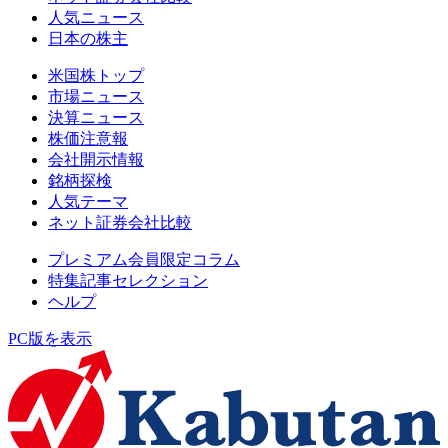
人気ニュース
日本の株主
米国株トップ
市場ニュース
決算ニュース
株価注意報
会社開示情報
銘柄探検
人気テーマ
ネット証券会社比較
プレミアム会員限定コラム
特集記事セレクション
ヘルプ
PC版を表示