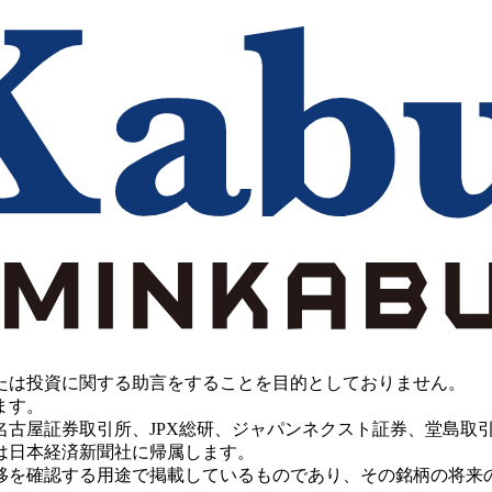
たは投資に関する助言をすることを目的としておりません。
ます。
PX総研、ジャパンネクスト証券、堂島取引所、China Investment 
は日本経済新聞社に帰属します。
移を確認する用途で掲載しているものであり、その銘柄の将来