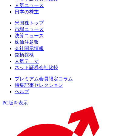
人気ニュース
日本の株主
米国株トップ
市場ニュース
決算ニュース
株価注意報
会社開示情報
銘柄探検
人気テーマ
ネット証券会社比較
プレミアム会員限定コラム
特集記事セレクション
ヘルプ
PC版を表示