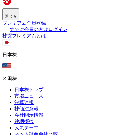
閉じる
プレミアム会員登録
すでに会員の方はログイン
株探プレミアムとは
日本株
米国株
日本株トップ
市場ニュース
決算速報
株価注意報
会社開示情報
銘柄探検
人気テーマ
ネット証券会社比較