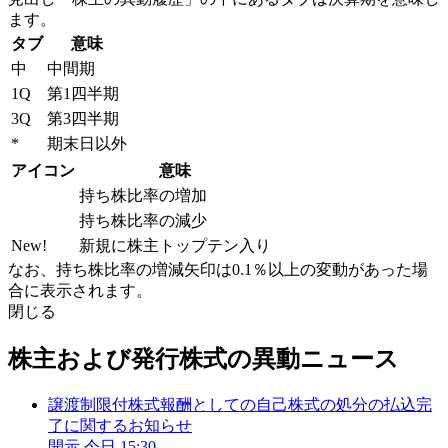
ます。
タブ
意味
中
中間期
1Q
第1四半期
3Q
第3四半期
*
期末日以外
アイコン
意味
持ち株比率の増加
持ち株比率の減少
New!
新規に株主トップテン入り
なお、持ち株比率の増減矢印は0.1％以上の変動があった場
合に表示されます。
閉じる
株主および発行株式の異動ニュース
譲渡制限付株式報酬としての自己株式の処分の払込完
了に関するお知らせ
開示
今日 15:30