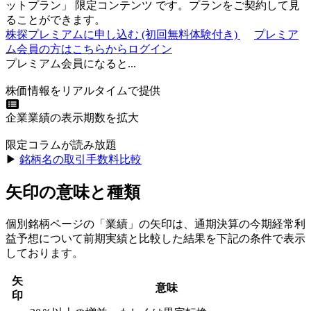
ットプラン
」
限定コンテンツ
です。プランをご契約して見
ることができます。
株探プレミアムに申し込む
(初回無料体験付き)
プレミア
ム会員の方はこちらからログイン
プレミアム会員になると...
株価情報をリアルタイムで提供
企業業績の表示期数を拡大
限定コラムが読み放題
▶︎
銘柄名の取引手数料比較
矢印の意味と種類
個別銘柄ページの「業績」の矢印は、通期決算の今期経常利
益予想について前期実績と比較した結果を下記の条件で表示
しております。
矢
意味
印