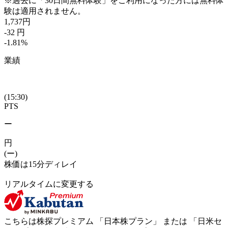
※過去に「30日間無料体験」をご利用になった方には無料体
験は適用されません。
1,737
円
-32
円
-1.81
%
業績
(15:30)
PTS
ー
円
(ー)
株価は15分ディレイ
リアルタイムに変更する
こちらは株探プレミアム 「
日本株プラン
」 または 「
日米セ