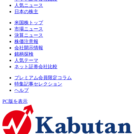
人気ニュース
日本の株主
米国株トップ
市場ニュース
決算ニュース
株価注意報
会社開示情報
銘柄探検
人気テーマ
ネット証券会社比較
プレミアム会員限定コラム
特集記事セレクション
ヘルプ
PC版を表示