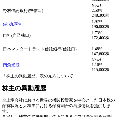
New!
2.50
%
野村信託銀行(投信口)
248,300
株
1.97
%
(株)丸喜堂
196,000
株
1.73
%
自社(自己株口)
172,400
株
1.48
%
日本マスタートラスト信託銀行(信託口)
147,600
株
New!
1.16
%
南角光彦
115,000
株
「株主の異動履歴」表の見方について
株主の異動履歴
全上場会社における世界の機関投資家を中心とした日本株の
保有状況と大株主における保有割合の増減情報を提供しま
す。
見出し「株主の異動履歴」の下にあるタブは決算期を意味し