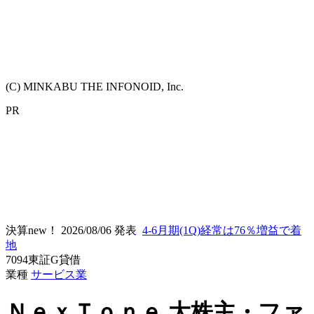
(C) MINKABU THE INFONOID, Inc.
PR
決算new！
2026/08/06 発表
4-6月期(1Q)経常は76％増益で着
地
7094
東証G
貸借
業種
サービス業
ＮｅｘＴｏｎｅ
大株主・ファ