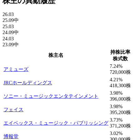
株主の異動履歴
26.03
25.09中
25.03
24.09中
24.03
23.09中
持株比率
株主名
株式数
7.24
%
アミューズ
720,000
株
4.21
%
JRCホールディングス
418,300
株
3.98
%
ソニー・ミュージックエンタテインメント
396,000
株
3.98
%
フェイス
395,200
株
3.73
%
エイベックス・ミュージック・パブリッシング
371,200
株
3.02
%
博報堂
300,000
株