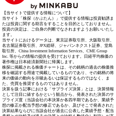
【当サイトで提供する情報について】
当サイト「株探（かぶたん）」で提供する情報は投資勧誘ま
たは投資に関する助言をすることを目的としておりません。
投資の決定は、ご自身の判断でなされますようお願いいたし
ます。
当サイトにおけるデータは、東京証券取引所、大阪取引所、
名古屋証券取引所、JPX総研、ジャパンネクスト証券、堂島
取引所、China Investment Information Services、CME Group
Inc. 等からの情報の提供を受けております。日経平均株価の
著作権は日本経済新聞社に帰属します。
株探に掲載される株価チャートは、その銘柄の過去の株価推
移を確認する用途で掲載しているものであり、その銘柄の将
来の価値の動向を示唆あるいは保証するものではなく、ま
た、売買を推奨するものではありません。
決算を扱う記事における「サプライズ決算」とは、決算情報
として注目に値するかという観点から、発表された決算のサ
プライズ度（当該会社の本決算か各四半期であるか、業績予
想の修正か配当予想の修正であるか、及びそこで発表された
決算結果ならびに当該会社が過去に公表した業績予想・配当