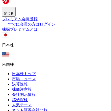
閉じる
プレミアム会員登録
すでに会員の方はログイン
株探プレミアムとは
日本株
米国株
日本株トップ
市場ニュース
決算速報
株価注意報
会社開示情報
銘柄探検
人気テーマ
ネット証券会社比較