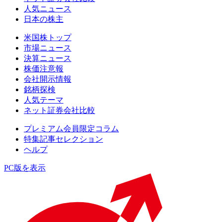
人気ニュース
日本の株主
米国株トップ
市場ニュース
決算ニュース
株価注意報
会社開示情報
銘柄探検
人気テーマ
ネット証券会社比較
プレミアム会員限定コラム
特集記事セレクション
ヘルプ
PC版を表示