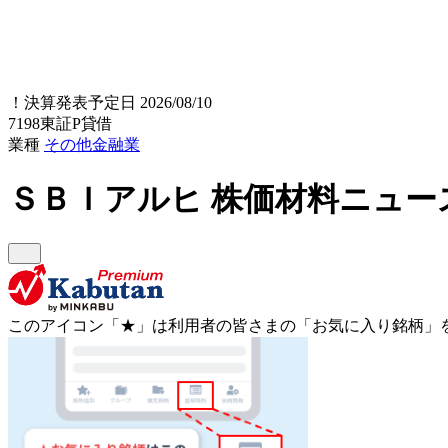
！
決算発表予定日 2026/08/10
7198
東証P
貸借
業種
その他金融業
ＳＢＩアルヒ
株価材料ニュー
このアイコン
「★」
は利用者の皆さまの
「お気に入り銘柄」