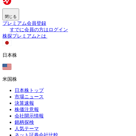
閉じる
プレミアム会員登録
すでに会員の方はログイン
株探プレミアムとは
日本株
米国株
日本株トップ
市場ニュース
決算速報
株価注意報
会社開示情報
銘柄探検
人気テーマ
ネット証券会社比較