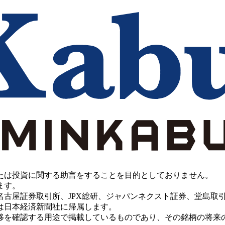
たは投資に関する助言をすることを目的としておりません。
ます。
PX総研、ジャパンネクスト証券、堂島取引所、China Investment 
は日本経済新聞社に帰属します。
移を確認する用途で掲載しているものであり、その銘柄の将来