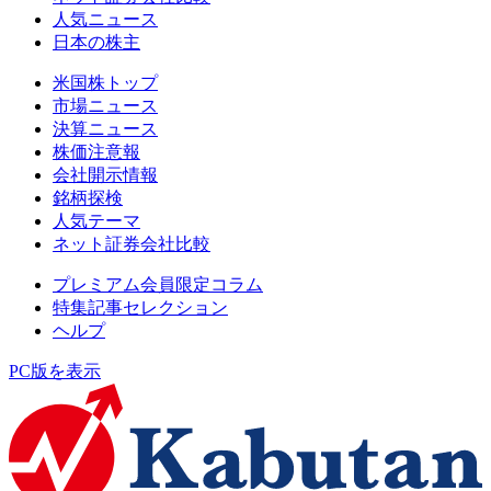
人気ニュース
日本の株主
米国株トップ
市場ニュース
決算ニュース
株価注意報
会社開示情報
銘柄探検
人気テーマ
ネット証券会社比較
プレミアム会員限定コラム
特集記事セレクション
ヘルプ
PC版を表示