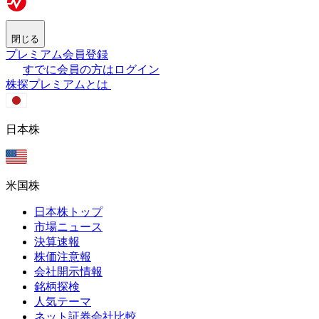
閉じる
プレミアム会員登録
すでに会員の方はログイン
株探プレミアムとは
日本株
米国株
日本株トップ
市場ニュース
決算速報
株価注意報
会社開示情報
銘柄探検
人気テーマ
ネット証券会社比較