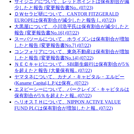
サイジニアについて、レッドポイントは保有割合が減
少したと報告 [変更報告書No.. (07/23)
ＤＷセラピ研について、CANTOR FITZGERALD
EUROPEは保有割合が減少したと報告 [.. (07/23)
大黒屋について、小川浩平氏は保有割合が減少したと
報告 [変更報告書No.16] (07/22)
スーパツールについて、ホライズンは保有割合が増加
したと報告 [変更報告書No.7] (07/22)
コンフォリアについて、東急不動産は保有割合が増加
したと報告 [変更報告書No.14] (07/22)
ＮＥＣキャピについて、SBI新生銀行は保有割合が5％
を超えたと報告 [大量保有報.. (07/22)
ヤマタネについて、カナメ・キャピタル・エルピー
(Kaname Capital,L.P.)は保有.. (07/22)
エヌピーシーについて、バークレイズ・キャピタルは
保有割合が5％を超えたと報.. (07/22)
ヘリオスＴＨについて、NIPPON ACTIVE VALUE
FUND PLCは保有割合が増加したと報.. (07/22)