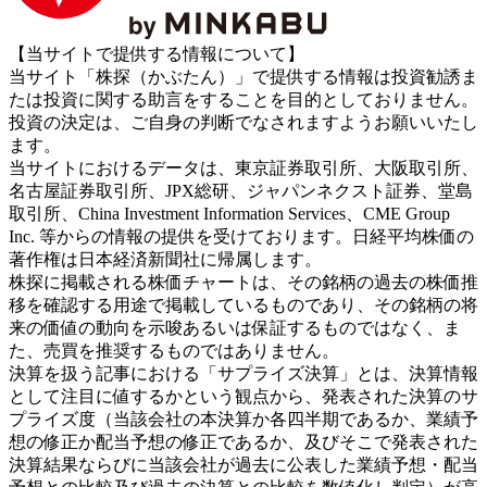
【当サイトで提供する情報について】
当サイト「株探（かぶたん）」で提供する情報は投資勧誘ま
たは投資に関する助言をすることを目的としておりません。
投資の決定は、ご自身の判断でなされますようお願いいたし
ます。
当サイトにおけるデータは、東京証券取引所、大阪取引所、
名古屋証券取引所、JPX総研、ジャパンネクスト証券、堂島
取引所、China Investment Information Services、CME Group
Inc. 等からの情報の提供を受けております。日経平均株価の
著作権は日本経済新聞社に帰属します。
株探に掲載される株価チャートは、その銘柄の過去の株価推
移を確認する用途で掲載しているものであり、その銘柄の将
来の価値の動向を示唆あるいは保証するものではなく、ま
た、売買を推奨するものではありません。
決算を扱う記事における「サプライズ決算」とは、決算情報
として注目に値するかという観点から、発表された決算のサ
プライズ度（当該会社の本決算か各四半期であるか、業績予
想の修正か配当予想の修正であるか、及びそこで発表された
決算結果ならびに当該会社が過去に公表した業績予想・配当