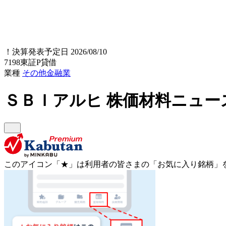
！
決算発表予定日 2026/08/10
7198
東証P
貸借
業種
その他金融業
ＳＢＩアルヒ
株価材料ニュー
このアイコン
「★」
は利用者の皆さまの
「お気に入り銘柄」