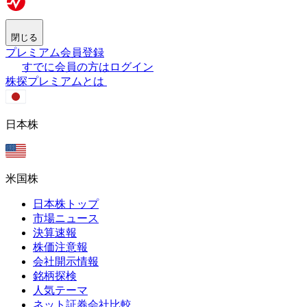
閉じる
プレミアム会員登録
すでに会員の方はログイン
株探プレミアムとは
日本株
米国株
日本株トップ
市場ニュース
決算速報
株価注意報
会社開示情報
銘柄探検
人気テーマ
ネット証券会社比較