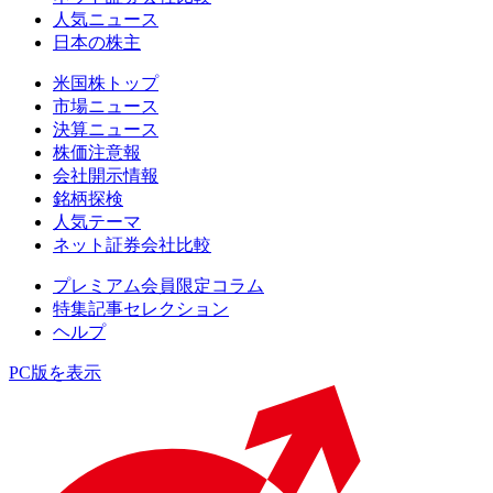
人気ニュース
日本の株主
米国株トップ
市場ニュース
決算ニュース
株価注意報
会社開示情報
銘柄探検
人気テーマ
ネット証券会社比較
プレミアム会員限定コラム
特集記事セレクション
ヘルプ
PC版を表示