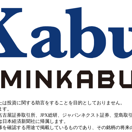
たは投資に関する助言をすることを目的としておりません。
ます。
PX総研、ジャパンネクスト証券、堂島取引所、China Investment 
は日本経済新聞社に帰属します。
移を確認する用途で掲載しているものであり、その銘柄の将来