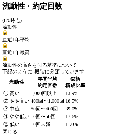
流動性・約定回数
(8/6時点)
流動性
直近1年平均
直近1年最高
流動性の高さを測る基準について
下記のように5段階に分類しています。
年間平均
銘柄
流動性
約定回数
構成比率
① 高い
1,000回以上
13.9%
② やや高い
400回〜1,000回
18.5%
③ 中位
50回〜400回
39.0%
④ やや低い
10回〜50回
17.6%
⑤ 低い
10回未満
11.0%
閉じる