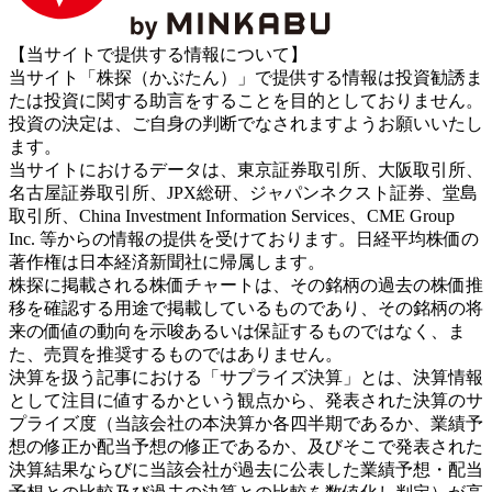
【当サイトで提供する情報について】
当サイト「株探（かぶたん）」で提供する情報は投資勧誘ま
たは投資に関する助言をすることを目的としておりません。
投資の決定は、ご自身の判断でなされますようお願いいたし
ます。
当サイトにおけるデータは、東京証券取引所、大阪取引所、
名古屋証券取引所、JPX総研、ジャパンネクスト証券、堂島
取引所、China Investment Information Services、CME Group
Inc. 等からの情報の提供を受けております。日経平均株価の
著作権は日本経済新聞社に帰属します。
株探に掲載される株価チャートは、その銘柄の過去の株価推
移を確認する用途で掲載しているものであり、その銘柄の将
来の価値の動向を示唆あるいは保証するものではなく、ま
た、売買を推奨するものではありません。
決算を扱う記事における「サプライズ決算」とは、決算情報
として注目に値するかという観点から、発表された決算のサ
プライズ度（当該会社の本決算か各四半期であるか、業績予
想の修正か配当予想の修正であるか、及びそこで発表された
決算結果ならびに当該会社が過去に公表した業績予想・配当