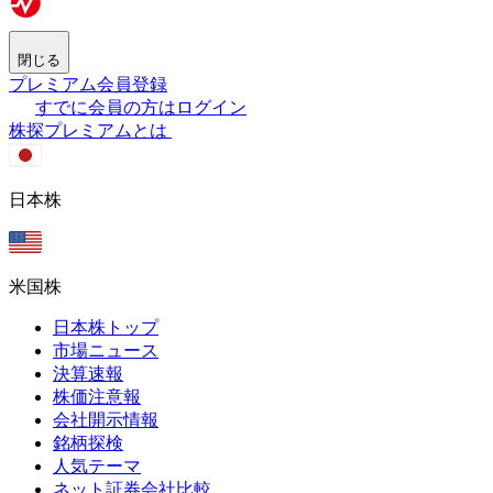
閉じる
プレミアム会員登録
すでに会員の方はログイン
株探プレミアムとは
日本株
米国株
日本株トップ
市場ニュース
決算速報
株価注意報
会社開示情報
銘柄探検
人気テーマ
ネット証券会社比較