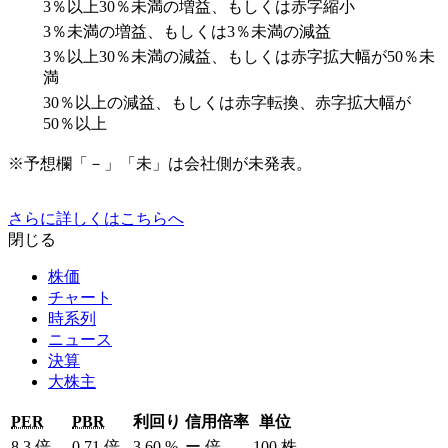
3％以上30％未満の増益、もしくは赤字縮小
3％未満の増益、もしくは3％未満の減益
3％以上30％未満の減益、もしくは赤字拡大幅が50％未
満
30％以上の減益、もしくは赤字転換、赤字拡大幅が
50％以上
※予想欄「－」「未」は会社側が未発表。
さらに詳しくはこちらへ
閉じる
株価
チャート
時系列
ニュース
決算
大株主
PER
PBR
利回り
信用倍率
単位
8.3
倍
0.71
倍
3.60
%
ー
倍
100
株