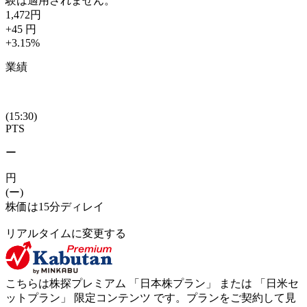
験は適用されません。
1,472
円
+45
円
+3.15
%
業績
(15:30)
PTS
ー
円
(ー)
株価は15分ディレイ
リアルタイムに変更する
こちらは株探プレミアム 「
日本株プラン
」 または 「
日米セ
ットプラン
」
限定コンテンツ
です。プランをご契約して見