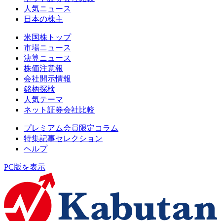
人気ニュース
日本の株主
米国株トップ
市場ニュース
決算ニュース
株価注意報
会社開示情報
銘柄探検
人気テーマ
ネット証券会社比較
プレミアム会員限定コラム
特集記事セレクション
ヘルプ
PC版を表示