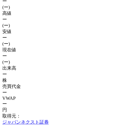
ー
(ー)
高値
ー
(ー)
安値
ー
(ー)
現在値
ー
(ー)
出来高
ー
株
売買代金
ー
VWAP
ー
円
取得元：
ジャパンネクスト証券