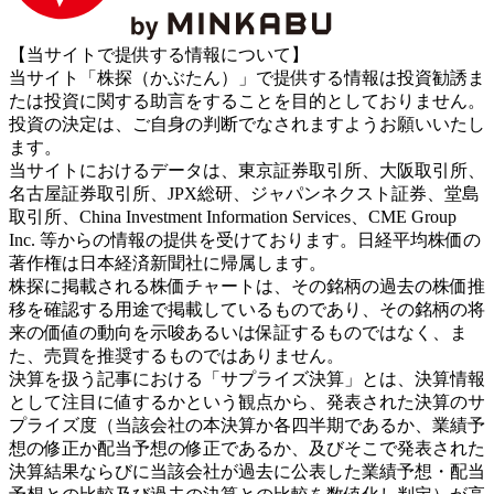
【当サイトで提供する情報について】
当サイト「株探（かぶたん）」で提供する情報は投資勧誘ま
たは投資に関する助言をすることを目的としておりません。
投資の決定は、ご自身の判断でなされますようお願いいたし
ます。
当サイトにおけるデータは、東京証券取引所、大阪取引所、
名古屋証券取引所、JPX総研、ジャパンネクスト証券、堂島
取引所、China Investment Information Services、CME Group
Inc. 等からの情報の提供を受けております。日経平均株価の
著作権は日本経済新聞社に帰属します。
株探に掲載される株価チャートは、その銘柄の過去の株価推
移を確認する用途で掲載しているものであり、その銘柄の将
来の価値の動向を示唆あるいは保証するものではなく、ま
た、売買を推奨するものではありません。
決算を扱う記事における「サプライズ決算」とは、決算情報
として注目に値するかという観点から、発表された決算のサ
プライズ度（当該会社の本決算か各四半期であるか、業績予
想の修正か配当予想の修正であるか、及びそこで発表された
決算結果ならびに当該会社が過去に公表した業績予想・配当