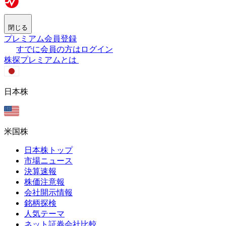
閉じる
プレミアム会員登録
すでに会員の方はログイン
株探プレミアムとは
日本株
米国株
日本株トップ
市場ニュース
決算速報
株価注意報
会社開示情報
銘柄探検
人気テーマ
ネット証券会社比較