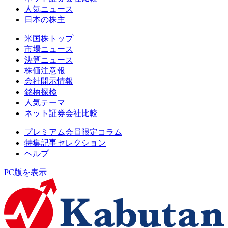
人気ニュース
日本の株主
米国株トップ
市場ニュース
決算ニュース
株価注意報
会社開示情報
銘柄探検
人気テーマ
ネット証券会社比較
プレミアム会員限定コラム
特集記事セレクション
ヘルプ
PC版を表示