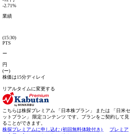
-2.71
%
業績
(15:30)
PTS
ー
円
(ー)
株価は15分ディレイ
リアルタイムに変更する
こちらは株探プレミアム 「
日本株プラン
」 または 「
日米セ
ットプラン
」
限定コンテンツ
です。プランをご契約して見
ることができます。
株探プレミアムに申し込む
(初回無料体験付き)
プレミア