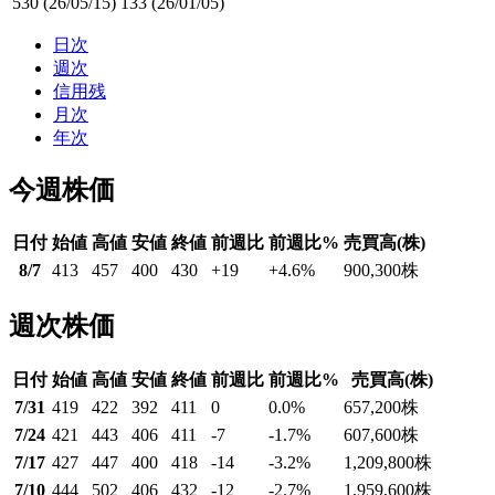
530
(26/05/15)
133
(26/01/05)
日次
週次
信用残
月次
年次
今週株価
日付
始値
高値
安値
終値
前週比
前週比%
売買高(株)
8/7
413
457
400
430
+19
+4.6
%
900,300
株
週次株価
日付
始値
高値
安値
終値
前週比
前週比%
売買高(株)
7/31
419
422
392
411
0
0.0
%
657,200
株
7/24
421
443
406
411
-7
-1.7
%
607,600
株
7/17
427
447
400
418
-14
-3.2
%
1,209,800
株
7/10
444
502
406
432
-12
-2.7
%
1,959,600
株