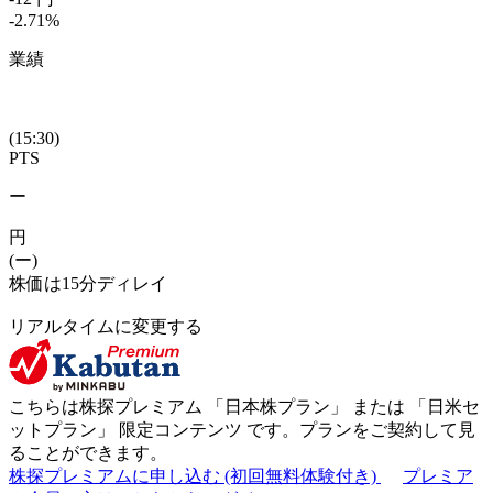
-2.71
%
業績
(15:30)
PTS
ー
円
(ー)
株価は15分ディレイ
リアルタイムに変更する
こちらは株探プレミアム 「
日本株プラン
」 または 「
日米セ
ットプラン
」
限定コンテンツ
です。プランをご契約して見
ることができます。
株探プレミアムに申し込む
(初回無料体験付き)
プレミア