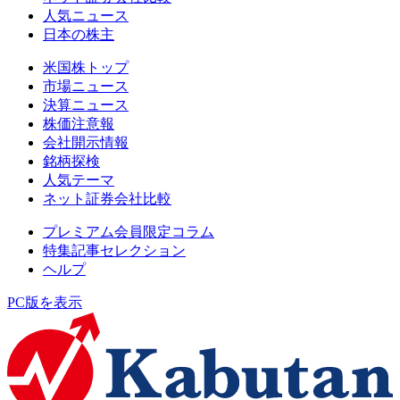
人気ニュース
日本の株主
米国株トップ
市場ニュース
決算ニュース
株価注意報
会社開示情報
銘柄探検
人気テーマ
ネット証券会社比較
プレミアム会員限定コラム
特集記事セレクション
ヘルプ
PC版を表示