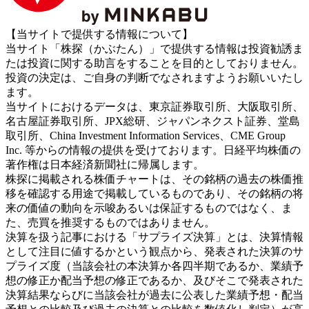
【当サイトで提供する情報について】
当サイト「株探（かぶたん）」で提供する情報は投資勧誘ま
たは投資に関する助言をすることを目的としておりません。
投資の決定は、ご自身の判断でなされますようお願いいたし
ます。
当サイトにおけるデータは、東京証券取引所、大阪取引所、
名古屋証券取引所、JPX総研、ジャパンネクスト証券、堂島
取引所、China Investment Information Services、CME Group
Inc. 等からの情報の提供を受けております。日経平均株価の
著作権は日本経済新聞社に帰属します。
株探に掲載される株価チャートは、その銘柄の過去の株価推
移を確認する用途で掲載しているものであり、その銘柄の将
来の価値の動向を示唆あるいは保証するものではなく、ま
た、売買を推奨するものではありません。
決算を扱う記事における「サプライズ決算」とは、決算情報
として注目に値するかという観点から、発表された決算のサ
プライズ度（当該会社の本決算か各四半期であるか、業績予
想の修正か配当予想の修正であるか、及びそこで発表された
決算結果ならびに当該会社が過去に公表した業績予想・配当