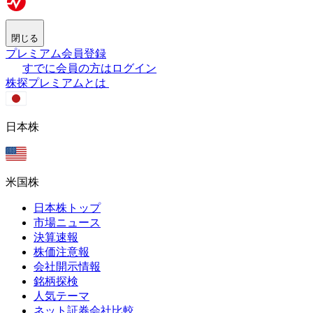
閉じる
プレミアム会員登録
すでに会員の方はログイン
株探プレミアムとは
日本株
米国株
日本株トップ
市場ニュース
決算速報
株価注意報
会社開示情報
銘柄探検
人気テーマ
ネット証券会社比較