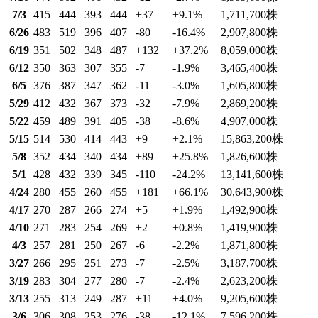
7/3
415
444
393
444
+37
+9.1
%
1,711,700
株
6/26
483
519
396
407
-80
-16.4
%
2,907,800
株
6/19
351
502
348
487
+132
+37.2
%
8,059,000
株
6/12
350
363
307
355
-7
-1.9
%
3,465,400
株
6/5
376
387
347
362
-11
-3.0
%
1,605,800
株
5/29
412
432
367
373
-32
-7.9
%
2,869,200
株
5/22
459
489
391
405
-38
-8.6
%
4,907,000
株
5/15
514
530
414
443
+9
+2.1
%
15,863,200
株
5/8
352
434
340
434
+89
+25.8
%
1,826,600
株
5/1
428
432
339
345
-110
-24.2
%
13,141,600
株
4/24
280
455
260
455
+181
+66.1
%
30,643,900
株
4/17
270
287
266
274
+5
+1.9
%
1,492,900
株
4/10
271
283
254
269
+2
+0.8
%
1,419,900
株
4/3
257
281
250
267
-6
-2.2
%
1,871,800
株
3/27
266
295
251
273
-7
-2.5
%
3,187,700
株
3/19
283
304
277
280
-7
-2.4
%
2,623,200
株
3/13
255
313
249
287
+11
+4.0
%
9,205,600
株
3/6
306
308
253
276
-38
-12.1
%
7,596,200
株