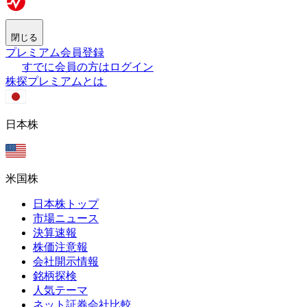
閉じる
プレミアム会員登録
すでに会員の方はログイン
株探プレミアムとは
日本株
米国株
日本株トップ
市場ニュース
決算速報
株価注意報
会社開示情報
銘柄探検
人気テーマ
ネット証券会社比較