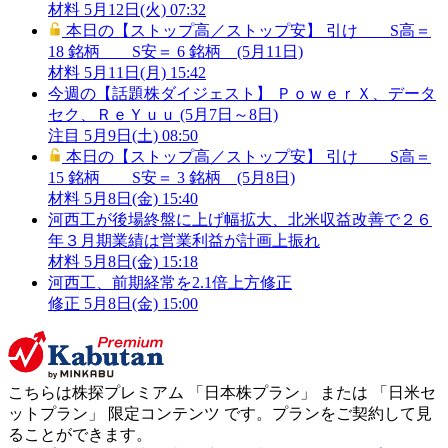
材料
5月12日(火) 07:32
本日の【ストップ高／ストップ安】 引け S高＝
18 銘柄 S安＝ 6 銘柄 (5月11日)
材料
5月11日(月) 15:42
今週の【話題株ダイジェスト】 ＰｏｗｅｒＸ、データ
セク、ＲｅＹｕｕ (5月7日～8日)
注目
5月9日(土) 08:50
本日の【ストップ高／ストップ安】 引け S高＝
15 銘柄 S安＝ 3 銘柄 (5月8日)
材料
5月8日(金) 15:40
河西工が後場終盤に上げ幅拡大、北米収益改善で２６
年３月期業績は営業利益が計画上振れ
材料
5月8日(金) 15:18
河西工、前期経常を2.1倍上方修正
修正
5月8日(金) 15:00
こちらは株探プレミアム 「
日本株プラン
」 または 「
日米セ
ットプラン
」
限定コンテンツ
です。プランをご契約して見
ることができます。