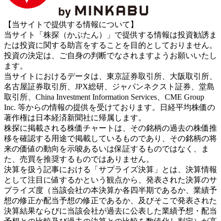
【当サイトで提供する情報について】
当サイト「株探（かぶたん）」で提供する情報は投資勧誘ま
たは投資に関する助言をすることを目的としておりません。
投資の決定は、ご自身の判断でなされますようお願いいたし
ます。
当サイトにおけるデータは、東京証券取引所、大阪取引所、
名古屋証券取引所、JPX総研、ジャパンネクスト証券、堂島
取引所、China Investment Information Services、CME Group
Inc. 等からの情報の提供を受けております。日経平均株価の
著作権は日本経済新聞社に帰属します。
株探に掲載される株価チャートは、その銘柄の過去の株価推
移を確認する用途で掲載しているものであり、その銘柄の将
来の価値の動向を示唆あるいは保証するものではなく、ま
た、売買を推奨するものではありません。
決算を扱う記事における「サプライズ決算」とは、決算情報
として注目に値するかという観点から、発表された決算のサ
プライズ度（当該会社の本決算か各四半期であるか、業績予
想の修正か配当予想の修正であるか、及びそこで発表された
決算結果ならびに当該会社が過去に公表した業績予想・配当