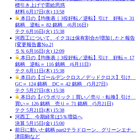
標引き上げで需給思惑
材料
6月17日(水) 13:58
本日の【均衡表｜3役好転／逆転】引け 好転＝ 31
銘柄 逆転＝ 82 銘柄 (6月16日)
テク
6月16日(火) 15:38
河西工について、イクヨは保有割合が増加したと報告
[変更報告書No.2]
５％
6月16日(火) 12:09
本日の【均衡表｜3役好転／逆転】引け 好転＝ 17
銘柄 逆転＝ 116 銘柄 (6月11日)
テク
6月11日(木) 15:38
本日の【ゴールデンクロス／デッドクロス】引け
GC＝ 124 銘柄 DC＝ 42 銘柄 (5月27日)
テク
5月27日(水) 15:38
本日の【パラボリック｜買い／売り・転換】引け
買い＝ 126 銘柄 売り＝ 71 銘柄 (5月21日)
テク
5月21日(木) 15:38
河西工、今期経常は5％増益へ
決算
5月15日(金) 15:00
前日に動いた銘柄 part2テラドローン、グリーンエナ、
津田駒など