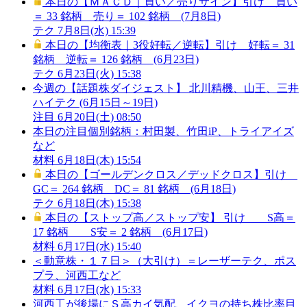
本日の【ＭＡＣＤ｜買い／売りサイン】引け 買い
＝ 33 銘柄 売り＝ 102 銘柄 (7月8日)
テク
7月8日(水) 15:39
本日の【均衡表｜3役好転／逆転】引け 好転＝ 31
銘柄 逆転＝ 126 銘柄 (6月23日)
テク
6月23日(火) 15:38
今週の【話題株ダイジェスト】 北川精機、山王、三井
ハイテク (6月15日～19日)
注目
6月20日(土) 08:50
本日の注目個別銘柄：村田製、竹田iP、トライアイズ
など
材料
6月18日(木) 15:54
本日の【ゴールデンクロス／デッドクロス】引け
GC＝ 264 銘柄 DC＝ 81 銘柄 (6月18日)
テク
6月18日(木) 15:38
本日の【ストップ高／ストップ安】 引け S高＝
17 銘柄 S安＝ 2 銘柄 (6月17日)
材料
6月17日(水) 15:40
＜動意株・１７日＞（大引け）＝レーザーテク、ポス
プラ、河西工など
材料
6月17日(水) 15:33
河西工が後場にＳ高カイ気配、イクヨの持ち株比率目