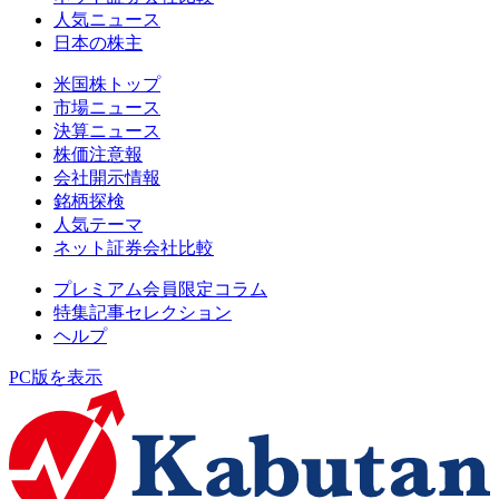
人気ニュース
日本の株主
米国株トップ
市場ニュース
決算ニュース
株価注意報
会社開示情報
銘柄探検
人気テーマ
ネット証券会社比較
プレミアム会員限定コラム
特集記事セレクション
ヘルプ
PC版を表示