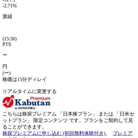
-2.71
%
業績
(15:30)
PTS
ー
円
(ー)
株価は15分ディレイ
リアルタイムに変更する
こちらは株探プレミアム 「
日本株プラン
」 または 「
日米セ
ットプラン
」
限定コンテンツ
です。プランをご契約して見
ることができます。
株探プレミアムに申し込む
(初回無料体験付き)
プレミア