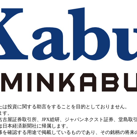
たは投資に関する助言をすることを目的としておりません。
ます。
PX総研、ジャパンネクスト証券、堂島取引所、China Investment 
は日本経済新聞社に帰属します。
移を確認する用途で掲載しているものであり、その銘柄の将来