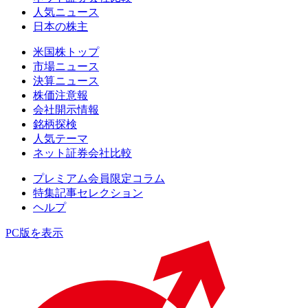
人気ニュース
日本の株主
米国株トップ
市場ニュース
決算ニュース
株価注意報
会社開示情報
銘柄探検
人気テーマ
ネット証券会社比較
プレミアム会員限定コラム
特集記事セレクション
ヘルプ
PC版を表示