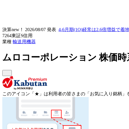
決算new！
2026/08/07 発表
4-6月期(1Q)経常は2.6倍増益で着
7264
東証S
信用
業種
輸送用機器
ムロコーポレーション
株価時
このアイコン
「★」
は利用者の皆さまの
「お気に入り銘柄」