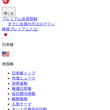
閉じる
プレミアム会員登録
すでに会員の方はログイン
株探プレミアムとは
日本株
米国株
日本株トップ
市場ニュース
決算速報
株価注意報
会社開示情報
銘柄探検
人気テーマ
ネット証券会社比較