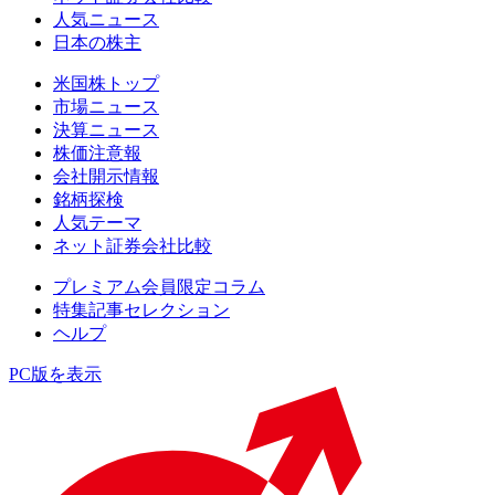
人気ニュース
日本の株主
米国株トップ
市場ニュース
決算ニュース
株価注意報
会社開示情報
銘柄探検
人気テーマ
ネット証券会社比較
プレミアム会員限定コラム
特集記事セレクション
ヘルプ
PC版を表示