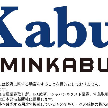
たは投資に関する助言をすることを目的としておりません。
ます。
PX総研、ジャパンネクスト証券、堂島取引所、China Investment 
は日本経済新聞社に帰属します。
移を確認する用途で掲載しているものであり、その銘柄の将来