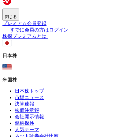
閉じる
プレミアム会員登録
すでに会員の方はログイン
株探プレミアムとは
日本株
米国株
日本株トップ
市場ニュース
決算速報
株価注意報
会社開示情報
銘柄探検
人気テーマ
ネット証券会社比較