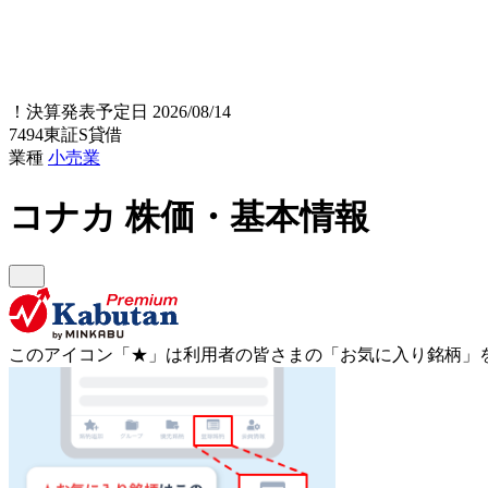
！
決算発表予定日 2026/08/14
7494
東証S
貸借
業種
小売業
コナカ
株価・基本情報
このアイコン
「★」
は利用者の皆さまの
「お気に入り銘柄」