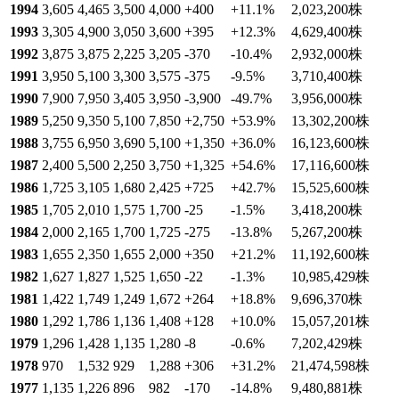
1994
3,605
4,465
3,500
4,000
+400
+11.1
%
2,023,200
株
1993
3,305
4,900
3,050
3,600
+395
+12.3
%
4,629,400
株
1992
3,875
3,875
2,225
3,205
-370
-10.4
%
2,932,000
株
1991
3,950
5,100
3,300
3,575
-375
-9.5
%
3,710,400
株
1990
7,900
7,950
3,405
3,950
-3,900
-49.7
%
3,956,000
株
1989
5,250
9,350
5,100
7,850
+2,750
+53.9
%
13,302,200
株
1988
3,755
6,950
3,690
5,100
+1,350
+36.0
%
16,123,600
株
1987
2,400
5,500
2,250
3,750
+1,325
+54.6
%
17,116,600
株
1986
1,725
3,105
1,680
2,425
+725
+42.7
%
15,525,600
株
1985
1,705
2,010
1,575
1,700
-25
-1.5
%
3,418,200
株
1984
2,000
2,165
1,700
1,725
-275
-13.8
%
5,267,200
株
1983
1,655
2,350
1,655
2,000
+350
+21.2
%
11,192,600
株
1982
1,627
1,827
1,525
1,650
-22
-1.3
%
10,985,429
株
1981
1,422
1,749
1,249
1,672
+264
+18.8
%
9,696,370
株
1980
1,292
1,786
1,136
1,408
+128
+10.0
%
15,057,201
株
1979
1,296
1,428
1,135
1,280
-8
-0.6
%
7,202,429
株
1978
970
1,532
929
1,288
+306
+31.2
%
21,474,598
株
1977
1,135
1,226
896
982
-170
-14.8
%
9,480,881
株