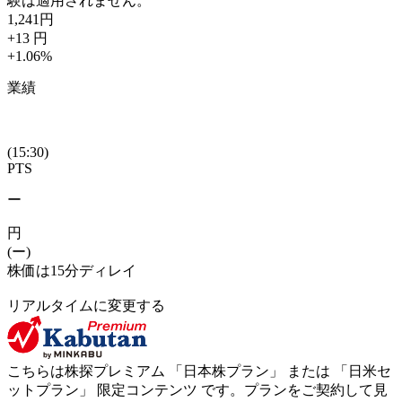
験は適用されません。
1,241
円
+13
円
+1.06
%
業績
(15:30)
PTS
ー
円
(ー)
株価は15分ディレイ
リアルタイムに変更する
こちらは株探プレミアム 「
日本株プラン
」 または 「
日米セ
ットプラン
」
限定コンテンツ
です。プランをご契約して見