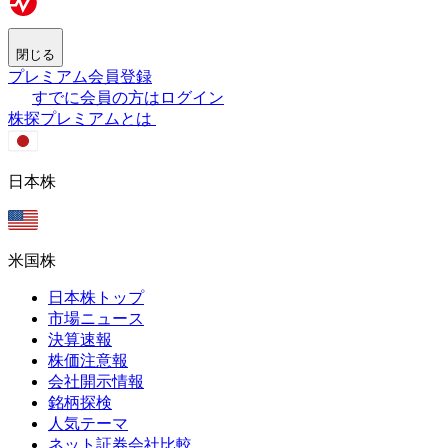
閉じる
プレミアム会員登録
すでに会員の方はログイン
株探プレミアムとは
日本株
米国株
日本株トップ
市場ニュース
決算速報
株価注意報
会社開示情報
銘柄探検
人気テーマ
ネット証券会社比較