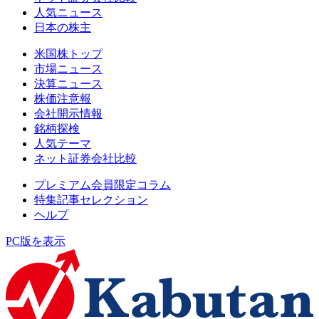
人気ニュース
日本の株主
米国株トップ
市場ニュース
決算ニュース
株価注意報
会社開示情報
銘柄探検
人気テーマ
ネット証券会社比較
プレミアム会員限定コラム
特集記事セレクション
ヘルプ
PC版を表示