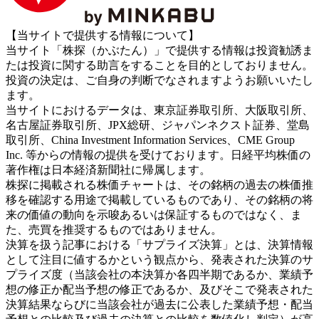
【当サイトで提供する情報について】
当サイト「株探（かぶたん）」で提供する情報は投資勧誘ま
たは投資に関する助言をすることを目的としておりません。
投資の決定は、ご自身の判断でなされますようお願いいたし
ます。
当サイトにおけるデータは、東京証券取引所、大阪取引所、
名古屋証券取引所、JPX総研、ジャパンネクスト証券、堂島
取引所、China Investment Information Services、CME Group
Inc. 等からの情報の提供を受けております。日経平均株価の
著作権は日本経済新聞社に帰属します。
株探に掲載される株価チャートは、その銘柄の過去の株価推
移を確認する用途で掲載しているものであり、その銘柄の将
来の価値の動向を示唆あるいは保証するものではなく、ま
た、売買を推奨するものではありません。
決算を扱う記事における「サプライズ決算」とは、決算情報
として注目に値するかという観点から、発表された決算のサ
プライズ度（当該会社の本決算か各四半期であるか、業績予
想の修正か配当予想の修正であるか、及びそこで発表された
決算結果ならびに当該会社が過去に公表した業績予想・配当