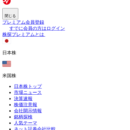
閉じる
プレミアム会員登録
すでに会員の方はログイン
株探プレミアムとは
日本株
米国株
日本株トップ
市場ニュース
決算速報
株価注意報
会社開示情報
銘柄探検
人気テーマ
ネット証券会社比較