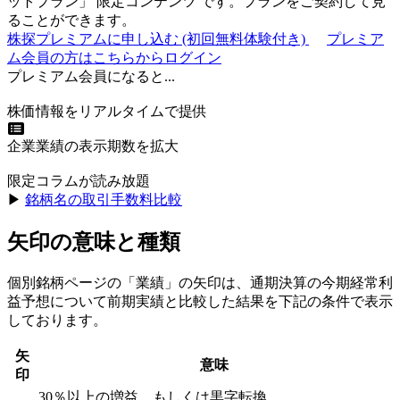
ットプラン
」
限定コンテンツ
です。プランをご契約して見
ることができます。
株探プレミアムに申し込む
(初回無料体験付き)
プレミア
ム会員の方はこちらからログイン
プレミアム会員になると...
株価情報をリアルタイムで提供
企業業績の表示期数を拡大
限定コラムが読み放題
▶︎
銘柄名の取引手数料比較
矢印の意味と種類
個別銘柄ページの「業績」の矢印は、通期決算の今期経常利
益予想について前期実績と比較した結果を下記の条件で表示
しております。
矢
意味
印
30％以上の増益、もしくは黒字転換