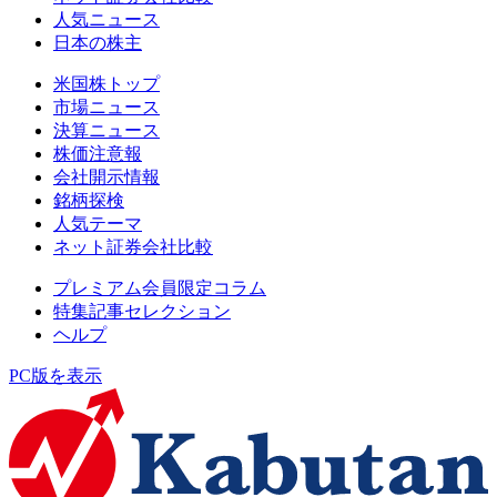
人気ニュース
日本の株主
米国株トップ
市場ニュース
決算ニュース
株価注意報
会社開示情報
銘柄探検
人気テーマ
ネット証券会社比較
プレミアム会員限定コラム
特集記事セレクション
ヘルプ
PC版を表示