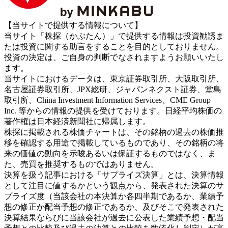
【当サイトで提供する情報について】
当サイト「株探（かぶたん）」で提供する情報は投資勧誘ま
たは投資に関する助言をすることを目的としておりません。
投資の決定は、ご自身の判断でなされますようお願いいたし
ます。
当サイトにおけるデータは、東京証券取引所、大阪取引所、
名古屋証券取引所、JPX総研、ジャパンネクスト証券、堂島
取引所、China Investment Information Services、CME Group
Inc. 等からの情報の提供を受けております。日経平均株価の
著作権は日本経済新聞社に帰属します。
株探に掲載される株価チャートは、その銘柄の過去の株価推
移を確認する用途で掲載しているものであり、その銘柄の将
来の価値の動向を示唆あるいは保証するものではなく、ま
た、売買を推奨するものではありません。
決算を扱う記事における「サプライズ決算」とは、決算情報
として注目に値するかという観点から、発表された決算のサ
プライズ度（当該会社の本決算か各四半期であるか、業績予
想の修正か配当予想の修正であるか、及びそこで発表された
決算結果ならびに当該会社が過去に公表した業績予想・配当