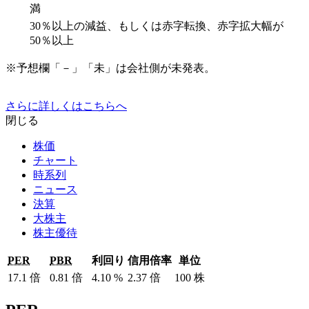
満
30％以上の減益、もしくは赤字転換、赤字拡大幅が
50％以上
※予想欄「－」「未」は会社側が未発表。
さらに詳しくはこちらへ
閉じる
株価
チャート
時系列
ニュース
決算
大株主
株主優待
PER
PBR
利回り
信用倍率
単位
17.1
倍
0.81
倍
4.10
%
2.37
倍
100
株