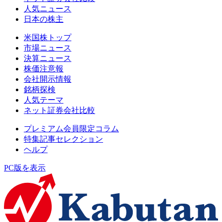
人気ニュース
日本の株主
米国株トップ
市場ニュース
決算ニュース
株価注意報
会社開示情報
銘柄探検
人気テーマ
ネット証券会社比較
プレミアム会員限定コラム
特集記事セレクション
ヘルプ
PC版を表示