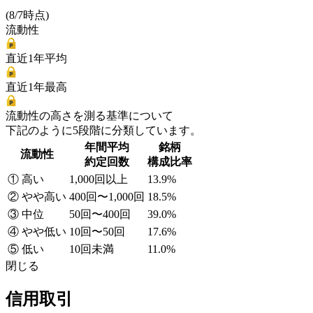
(8/7時点)
流動性
直近1年平均
直近1年最高
流動性の高さを測る基準について
下記のように5段階に分類しています。
年間平均
銘柄
流動性
約定回数
構成比率
① 高い
1,000回以上
13.9%
② やや高い
400回〜1,000回
18.5%
③ 中位
50回〜400回
39.0%
④ やや低い
10回〜50回
17.6%
⑤ 低い
10回未満
11.0%
閉じる
信用取引