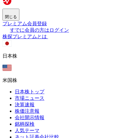
閉じる
プレミアム会員登録
すでに会員の方はログイン
株探プレミアムとは
日本株
米国株
日本株トップ
市場ニュース
決算速報
株価注意報
会社開示情報
銘柄探検
人気テーマ
ネット証券会社比較