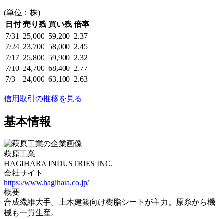
(単位：株)
日付
売り残
買い残
倍率
7/31
25,000
59,200
2.37
7/24
23,700
58,000
2.45
7/17
25,800
59,900
2.32
7/10
24,700
68,400
2.77
7/3
24,000
63,100
2.63
信用取引の推移を見る
基本情報
萩原工業
HAGIHARA INDUSTRIES INC.
会社サイト
https://www.hagihara.co.jp/
概要
合成繊維大手。土木建築向け樹脂シートが主力。原糸から機
械も一貫生産。