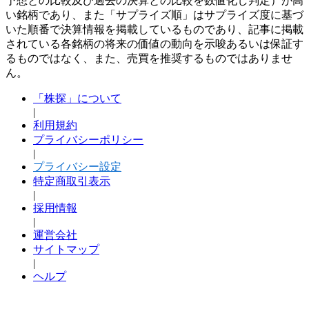
予想との比較及び過去の決算との比較を数値化し判定）が高
い銘柄であり、また「サプライズ順」はサプライズ度に基づ
いた順番で決算情報を掲載しているものであり、記事に掲載
されている各銘柄の将来の価値の動向を示唆あるいは保証す
るものではなく、また、売買を推奨するものではありませ
ん。
「株探」について
|
利用規約
プライバシーポリシー
|
プライバシー設定
特定商取引表示
|
採用情報
|
運営会社
サイトマップ
|
ヘルプ