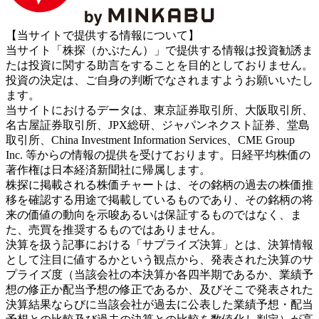
【当サイトで提供する情報について】
当サイト「株探（かぶたん）」で提供する情報は投資勧誘ま
たは投資に関する助言をすることを目的としておりません。
投資の決定は、ご自身の判断でなされますようお願いいたし
ます。
当サイトにおけるデータは、東京証券取引所、大阪取引所、
名古屋証券取引所、JPX総研、ジャパンネクスト証券、堂島
取引所、China Investment Information Services、CME Group
Inc. 等からの情報の提供を受けております。日経平均株価の
著作権は日本経済新聞社に帰属します。
株探に掲載される株価チャートは、その銘柄の過去の株価推
移を確認する用途で掲載しているものであり、その銘柄の将
来の価値の動向を示唆あるいは保証するものではなく、ま
た、売買を推奨するものではありません。
決算を扱う記事における「サプライズ決算」とは、決算情報
として注目に値するかという観点から、発表された決算のサ
プライズ度（当該会社の本決算か各四半期であるか、業績予
想の修正か配当予想の修正であるか、及びそこで発表された
決算結果ならびに当該会社が過去に公表した業績予想・配当