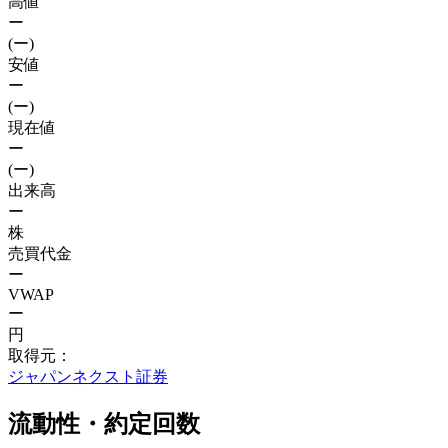
高値
ー
(ー)
安値
ー
(ー)
現在値
ー
(ー)
出来高
ー
株
売買代金
ー
VWAP
ー
円
取得元：
ジャパンネクスト証券
流動性・約定回数