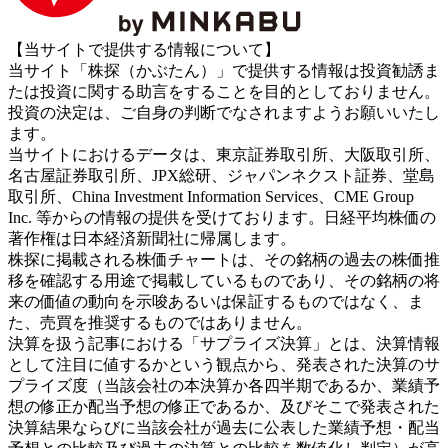
【当サイトで提供する情報について】
当サイト「株探（かぶたん）」で提供する情報は投資勧誘ま
たは投資に関する助言をすることを目的としておりません。
投資の決定は、ご自身の判断でなされますようお願いいたし
ます。
当サイトにおけるデータは、東京証券取引所、大阪取引所、
名古屋証券取引所、JPX総研、ジャパンネクスト証券、堂島
取引所、China Investment Information Services、CME Group
Inc. 等からの情報の提供を受けております。日経平均株価の
著作権は日本経済新聞社に帰属します。
株探に掲載される株価チャートは、その銘柄の過去の株価推
移を確認する用途で掲載しているものであり、その銘柄の将
来の価値の動向を示唆あるいは保証するものではなく、ま
た、売買を推奨するものではありません。
決算を扱う記事における「サプライズ決算」とは、決算情報
として注目に値するかという観点から、発表された決算のサ
プライズ度（当該会社の本決算か各四半期であるか、業績予
想の修正か配当予想の修正であるか、及びそこで発表された
決算結果ならびに当該会社が過去に公表した業績予想・配当