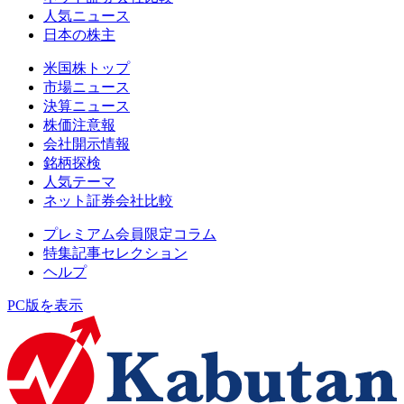
人気ニュース
日本の株主
米国株トップ
市場ニュース
決算ニュース
株価注意報
会社開示情報
銘柄探検
人気テーマ
ネット証券会社比較
プレミアム会員限定コラム
特集記事セレクション
ヘルプ
PC版を表示