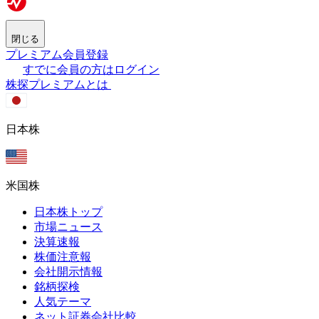
閉じる
プレミアム会員登録
すでに会員の方はログイン
株探プレミアムとは
日本株
米国株
日本株トップ
市場ニュース
決算速報
株価注意報
会社開示情報
銘柄探検
人気テーマ
ネット証券会社比較