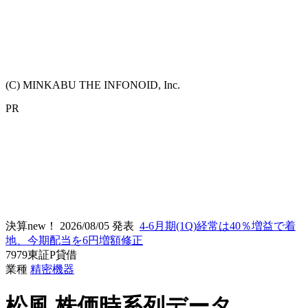
(C) MINKABU THE INFONOID, Inc.
PR
決算new！
2026/08/05 発表
4-6月期(1Q)経常は40％増益で着
地、今期配当を6円増額修正
7979
東証P
貸借
業種
精密機器
松風
株価時系列データ