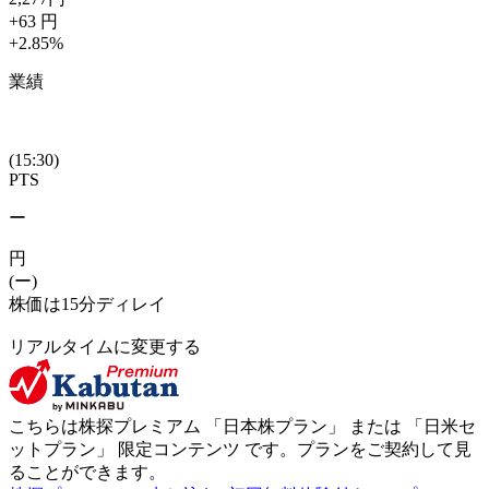
+63
円
+2.85
%
業績
(15:30)
PTS
ー
円
(ー)
株価は15分ディレイ
リアルタイムに変更する
こちらは株探プレミアム 「
日本株プラン
」 または 「
日米セ
ットプラン
」
限定コンテンツ
です。プランをご契約して見
ることができます。