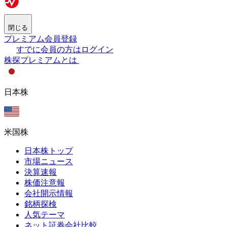
閉じる
プレミアム会員登録
すでに会員の方はログイン
株探プレミアムとは
日本株
米国株
日本株トップ
市場ニュース
決算速報
株価注意報
会社開示情報
銘柄探検
人気テーマ
ネット証券会社比較