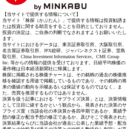
【当サイトで提供する情報について】
当サイト「株探（かぶたん）」で提供する情報は投資勧誘ま
たは投資に関する助言をすることを目的としておりません。
投資の決定は、ご自身の判断でなされますようお願いいたし
ます。
当サイトにおけるデータは、東京証券取引所、大阪取引所、
名古屋証券取引所、JPX総研、ジャパンネクスト証券、堂島
取引所、China Investment Information Services、CME Group
Inc. 等からの情報の提供を受けております。日経平均株価の
著作権は日本経済新聞社に帰属します。
株探に掲載される株価チャートは、その銘柄の過去の株価推
移を確認する用途で掲載しているものであり、その銘柄の将
来の価値の動向を示唆あるいは保証するものではなく、ま
た、売買を推奨するものではありません。
決算を扱う記事における「サプライズ決算」とは、決算情報
として注目に値するかという観点から、発表された決算のサ
プライズ度（当該会社の本決算か各四半期であるか、業績予
想の修正か配当予想の修正であるか、及びそこで発表された
決算結果ならびに当該会社が過去に公表した業績予想・配当