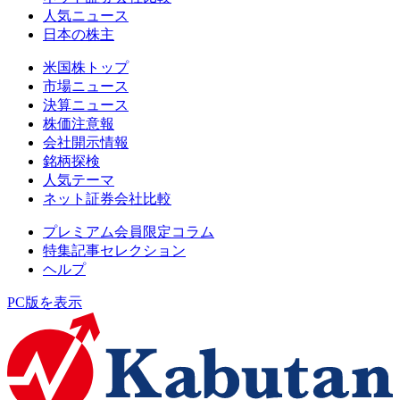
人気ニュース
日本の株主
米国株トップ
市場ニュース
決算ニュース
株価注意報
会社開示情報
銘柄探検
人気テーマ
ネット証券会社比較
プレミアム会員限定コラム
特集記事セレクション
ヘルプ
PC版を表示