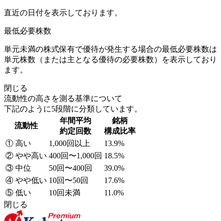
直近の日付を表示しております。
最低必要株数
単元未満の株式保有で優待が発生する場合の最低必要株数は
単元株数（または主となる優待の必要株数）を表示しており
ます。
閉じる
流動性の高さを測る基準について
下記のように5段階に分類しています。
年間平均
銘柄
流動性
約定回数
構成比率
① 高い
1,000回以上
13.9%
② やや高い
400回〜1,000回
18.5%
③ 中位
50回〜400回
39.0%
④ やや低い
10回〜50回
17.6%
⑤ 低い
10回未満
11.0%
閉じる