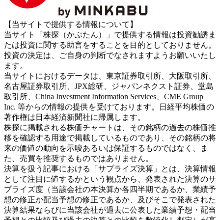
【当サイトで提供する情報について】
当サイト「株探（かぶたん）」で提供する情報は投資勧誘ま
たは投資に関する助言をすることを目的としておりません。
投資の決定は、ご自身の判断でなされますようお願いいたし
ます。
当サイトにおけるデータは、東京証券取引所、大阪取引所、
名古屋証券取引所、JPX総研、ジャパンネクスト証券、堂島
取引所、China Investment Information Services、CME Group
Inc. 等からの情報の提供を受けております。日経平均株価の
著作権は日本経済新聞社に帰属します。
株探に掲載される株価チャートは、その銘柄の過去の株価推
移を確認する用途で掲載しているものであり、その銘柄の将
来の価値の動向を示唆あるいは保証するものではなく、ま
た、売買を推奨するものではありません。
決算を扱う記事における「サプライズ決算」とは、決算情報
として注目に値するかという観点から、発表された決算のサ
プライズ度（当該会社の本決算か各四半期であるか、業績予
想の修正か配当予想の修正であるか、及びそこで発表された
決算結果ならびに当該会社が過去に公表した業績予想・配当