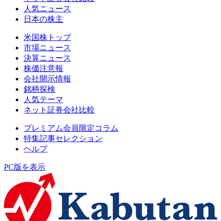
人気ニュース
日本の株主
米国株トップ
市場ニュース
決算ニュース
株価注意報
会社開示情報
銘柄探検
人気テーマ
ネット証券会社比較
プレミアム会員限定コラム
特集記事セレクション
ヘルプ
PC版を表示