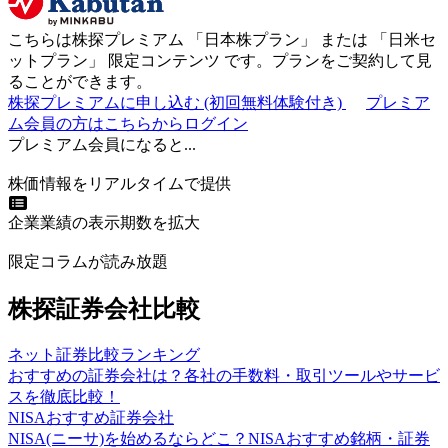
こちらは株探プレミアム 「
日本株プラン
」 または 「
日米セ
ットプラン
」
限定コンテンツ
です。プランをご契約して見
ることができます。
株探プレミアムに申し込む
(初回無料体験付き)
プレミア
ム会員の方はこちらからログイン
プレミアム会員になると...
株価情報をリアルタイムで提供
企業業績の表示期数を拡大
限定コラムが読み放題
株探証券会社比較
ネット証券比較ランキング
おすすめの証券会社は？各社の手数料・取引ツールやサービ
スを徹底比較！
NISAおすすめ証券会社
NISA(ニーサ)を始めるならどこ？NISAおすすめ銘柄・証券