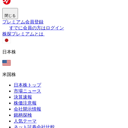
閉じる
プレミアム会員登録
すでに会員の方はログイン
株探プレミアムとは
日本株
米国株
日本株トップ
市場ニュース
決算速報
株価注意報
会社開示情報
銘柄探検
人気テーマ
ネット証券会社比較