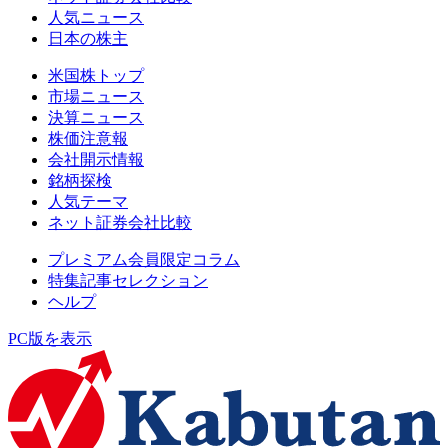
人気ニュース
日本の株主
米国株トップ
市場ニュース
決算ニュース
株価注意報
会社開示情報
銘柄探検
人気テーマ
ネット証券会社比較
プレミアム会員限定コラム
特集記事セレクション
ヘルプ
PC版を表示