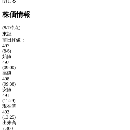
閉じる
株価情報
(8/7時点)
東証
前日終値：
497
(8/6)
始値
497
(09:00)
高値
498
(09:38)
安値
491
(11:29)
現在値
493
(13:25)
出来高
7,300