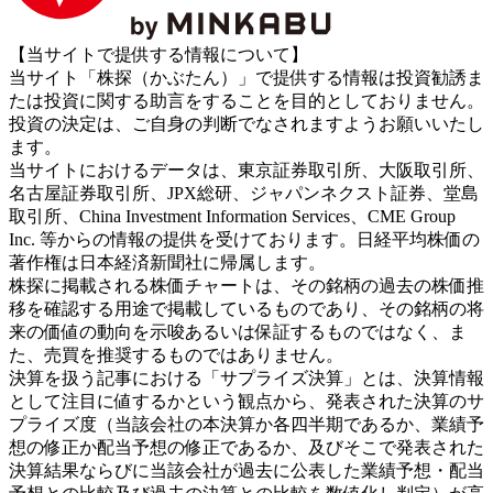
【当サイトで提供する情報について】
当サイト「株探（かぶたん）」で提供する情報は投資勧誘ま
たは投資に関する助言をすることを目的としておりません。
投資の決定は、ご自身の判断でなされますようお願いいたし
ます。
当サイトにおけるデータは、東京証券取引所、大阪取引所、
名古屋証券取引所、JPX総研、ジャパンネクスト証券、堂島
取引所、China Investment Information Services、CME Group
Inc. 等からの情報の提供を受けております。日経平均株価の
著作権は日本経済新聞社に帰属します。
株探に掲載される株価チャートは、その銘柄の過去の株価推
移を確認する用途で掲載しているものであり、その銘柄の将
来の価値の動向を示唆あるいは保証するものではなく、ま
た、売買を推奨するものではありません。
決算を扱う記事における「サプライズ決算」とは、決算情報
として注目に値するかという観点から、発表された決算のサ
プライズ度（当該会社の本決算か各四半期であるか、業績予
想の修正か配当予想の修正であるか、及びそこで発表された
決算結果ならびに当該会社が過去に公表した業績予想・配当