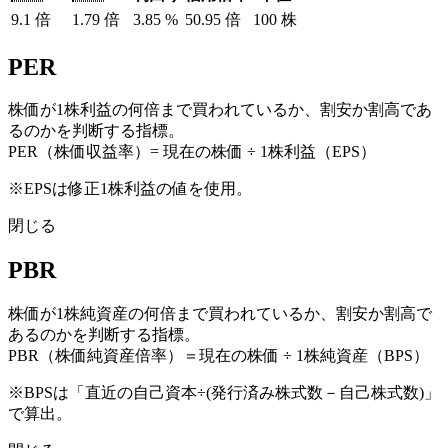
9.1
倍
1.79
倍
3.85
%
50.95
倍
100
株
PER
株価が1株利益の何倍まで買われているか、割安か割高であ
るのかを判断する指標。
PER（株価収益率）= 現在の株価 ÷ 1株利益（EPS）
※EPSは修正1株利益の値を使用。
閉じる
PBR
株価が1株純資産の何倍まで買われているか、割安か割高で
あるのかを判断する指標。
PBR（株価純資産倍率）＝現在の株価 ÷ 1株純資産（BPS）
※BPSは「直近の自己資本÷(発行済み株式数－自己株式数)」
で算出。