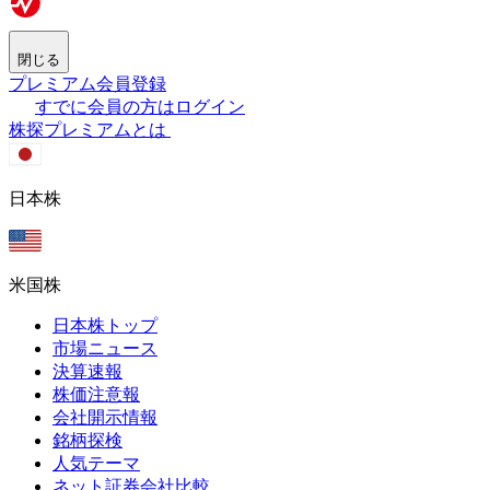
閉じる
プレミアム会員登録
すでに会員の方はログイン
株探プレミアムとは
日本株
米国株
日本株トップ
市場ニュース
決算速報
株価注意報
会社開示情報
銘柄探検
人気テーマ
ネット証券会社比較