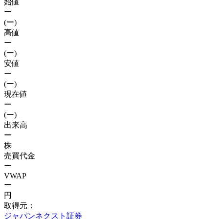
始値
ー
(ー)
高値
ー
(ー)
安値
ー
(ー)
現在値
ー
(ー)
出来高
ー
株
売買代金
ー
VWAP
ー
円
取得元：
ジャパンネクスト証券