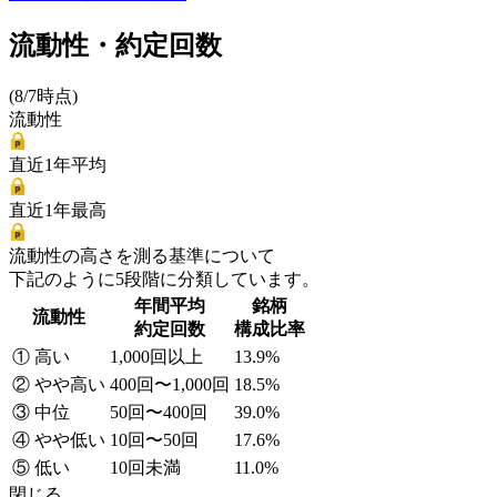
流動性・約定回数
(8/7時点)
流動性
直近1年平均
直近1年最高
流動性の高さを測る基準について
下記のように5段階に分類しています。
年間平均
銘柄
流動性
約定回数
構成比率
① 高い
1,000回以上
13.9%
② やや高い
400回〜1,000回
18.5%
③ 中位
50回〜400回
39.0%
④ やや低い
10回〜50回
17.6%
⑤ 低い
10回未満
11.0%
閉じる