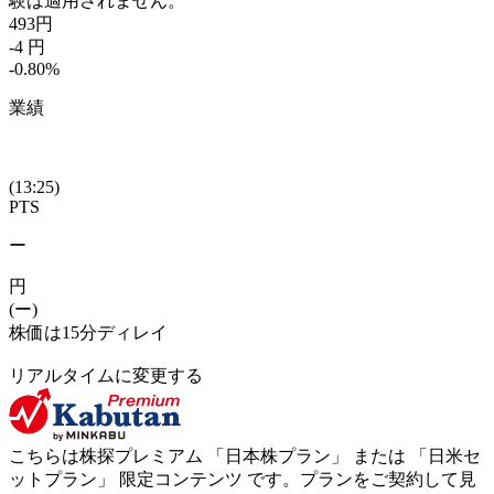
験は適用されません。
493
円
-4
円
-0.80
%
業績
(13:25)
PTS
ー
円
(ー)
株価は15分ディレイ
リアルタイムに変更する
こちらは株探プレミアム 「
日本株プラン
」 または 「
日米セ
ットプラン
」
限定コンテンツ
です。プランをご契約して見