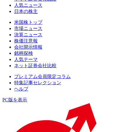
人気ニュース
日本の株主
米国株トップ
市場ニュース
決算ニュース
株価注意報
会社開示情報
銘柄探検
人気テーマ
ネット証券会社比較
プレミアム会員限定コラム
特集記事セレクション
ヘルプ
PC版を表示