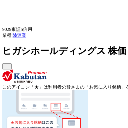
9029
東証S
信用
業種
陸運業
ヒガシホールディングス
株価
このアイコン
「★」
は利用者の皆さまの
「お気に入り銘柄」