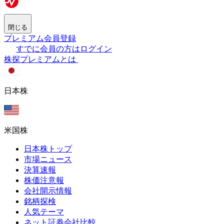
閉じる
プレミアム会員登録
すでに会員の方はログイン
株探プレミアムとは
日本株
米国株
日本株トップ
市場ニュース
決算速報
株価注意報
会社開示情報
銘柄探検
人気テーマ
ネット証券会社比較