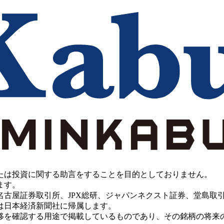
たは投資に関する助言をすることを目的としておりません。
ます。
PX総研、ジャパンネクスト証券、堂島取引所、China Investment 
は日本経済新聞社に帰属します。
移を確認する用途で掲載しているものであり、その銘柄の将来