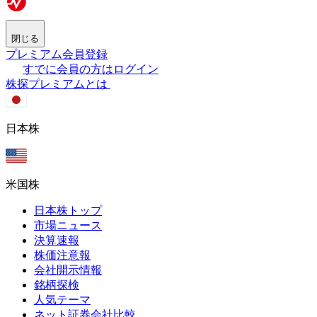
閉じる
プレミアム会員登録
すでに会員の方はログイン
株探プレミアムとは
日本株
米国株
日本株トップ
市場ニュース
決算速報
株価注意報
会社開示情報
銘柄探検
人気テーマ
ネット証券会社比較