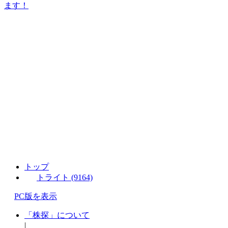
ます！
トップ
トライト (9164)
PC版を表示
「株探」について
|