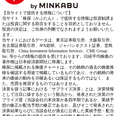
【当サイトで提供する情報について】
当サイト「株探（かぶたん）」で提供する情報は投資勧誘ま
たは投資に関する助言をすることを目的としておりません。
投資の決定は、ご自身の判断でなされますようお願いいたし
ます。
当サイトにおけるデータは、東京証券取引所、大阪取引所、
名古屋証券取引所、JPX総研、ジャパンネクスト証券、堂島
取引所、China Investment Information Services、CME Group
Inc. 等からの情報の提供を受けております。日経平均株価の
著作権は日本経済新聞社に帰属します。
株探に掲載される株価チャートは、その銘柄の過去の株価推
移を確認する用途で掲載しているものであり、その銘柄の将
来の価値の動向を示唆あるいは保証するものではなく、ま
た、売買を推奨するものではありません。
決算を扱う記事における「サプライズ決算」とは、決算情報
として注目に値するかという観点から、発表された決算のサ
プライズ度（当該会社の本決算か各四半期であるか、業績予
想の修正か配当予想の修正であるか、及びそこで発表された
決算結果ならびに当該会社が過去に公表した業績予想・配当