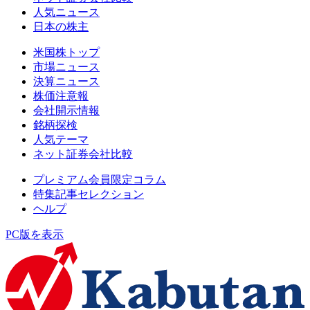
人気ニュース
日本の株主
米国株トップ
市場ニュース
決算ニュース
株価注意報
会社開示情報
銘柄探検
人気テーマ
ネット証券会社比較
プレミアム会員限定コラム
特集記事セレクション
ヘルプ
PC版を表示