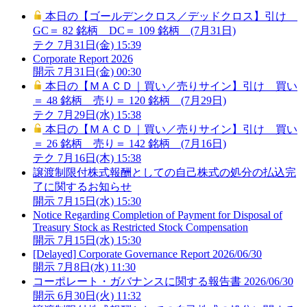
本日の【ゴールデンクロス／デッドクロス】引け
GC＝ 82 銘柄 DC＝ 109 銘柄 (7月31日)
テク
7月31日(金) 15:39
Corporate Report 2026
開示
7月31日(金) 00:30
本日の【ＭＡＣＤ｜買い／売りサイン】引け 買い
＝ 48 銘柄 売り＝ 120 銘柄 (7月29日)
テク
7月29日(水) 15:38
本日の【ＭＡＣＤ｜買い／売りサイン】引け 買い
＝ 26 銘柄 売り＝ 142 銘柄 (7月16日)
テク
7月16日(木) 15:38
譲渡制限付株式報酬としての自己株式の処分の払込完
了に関するお知らせ
開示
7月15日(水) 15:30
Notice Regarding Completion of Payment for Disposal of
Treasury Stock as Restricted Stock Compensation
開示
7月15日(水) 15:30
[Delayed] Corporate Governance Report 2026/06/30
開示
7月8日(水) 11:30
コーポレート・ガバナンスに関する報告書 2026/06/30
開示
6月30日(火) 11:32