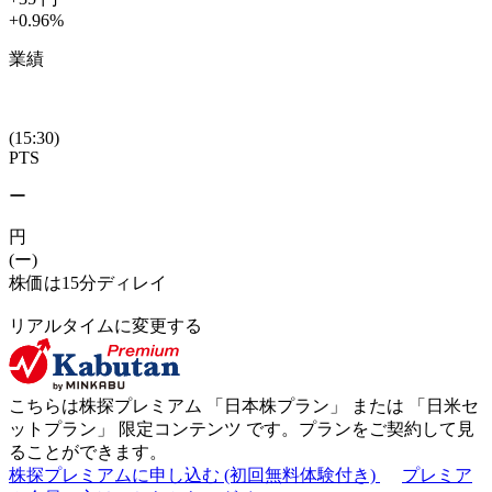
+0.96
%
業績
(15:30)
PTS
ー
円
(ー)
株価は15分ディレイ
リアルタイムに変更する
こちらは株探プレミアム 「
日本株プラン
」 または 「
日米セ
ットプラン
」
限定コンテンツ
です。プランをご契約して見
ることができます。
株探プレミアムに申し込む
(初回無料体験付き)
プレミア