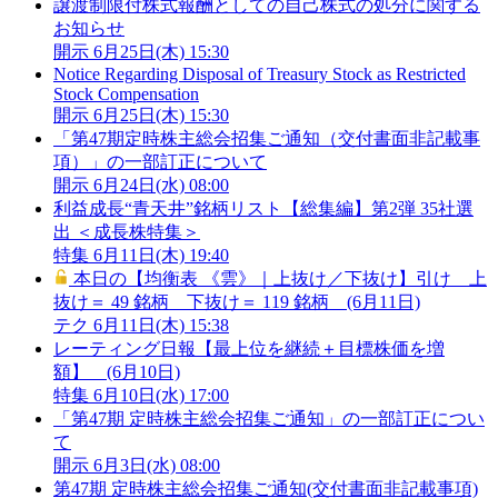
譲渡制限付株式報酬としての自己株式の処分に関する
お知らせ
開示
6月25日(木) 15:30
Notice Regarding Disposal of Treasury Stock as Restricted
Stock Compensation
開示
6月25日(木) 15:30
「第47期定時株主総会招集ご通知（交付書面非記載事
項）」の一部訂正について
開示
6月24日(水) 08:00
利益成長“青天井”銘柄リスト【総集編】第2弾 35社選
出 ＜成長株特集＞
特集
6月11日(木) 19:40
本日の【均衡表 《雲》｜上抜け／下抜け】引け 上
抜け＝ 49 銘柄 下抜け＝ 119 銘柄 (6月11日)
テク
6月11日(木) 15:38
レーティング日報【最上位を継続＋目標株価を増
額】 (6月10日)
特集
6月10日(水) 17:00
「第47期 定時株主総会招集ご通知」の一部訂正につい
て
開示
6月3日(水) 08:00
第47期 定時株主総会招集ご通知(交付書面非記載事項)