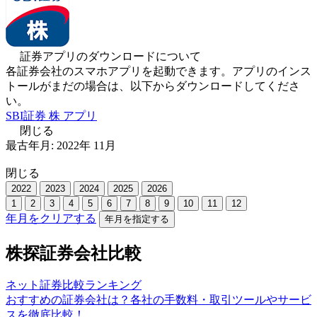
証券アプリのダウンロードについて
各証券会社のスマホアプリを起動できます。アプリのインス
トールがまだの場合は、以下からダウンロードしてくださ
い。
SBI証券 株 アプリ
閉じる
最古年月:
2022
年
11
月
閉じる
2022
2023
2024
2025
2026
1
2
3
4
5
6
7
8
9
10
11
12
年月をクリアする
年月を指定する
株探証券会社比較
ネット証券比較ランキング
おすすめの証券会社は？各社の手数料・取引ツールやサービ
スを徹底比較！