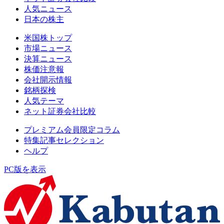
人気ニュース
日本の株主
米国株トップ
市場ニュース
決算ニュース
株価注意報
会社開示情報
銘柄探検
人気テーマ
ネット証券会社比較
プレミアム会員限定コラム
特集記事セレクション
ヘルプ
PC版を表示