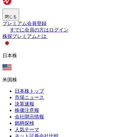
閉じる
プレミアム会員登録
すでに会員の方はログイン
株探プレミアムとは
日本株
米国株
日本株トップ
市場ニュース
決算速報
株価注意報
会社開示情報
銘柄探検
人気テーマ
ネット証券会社比較