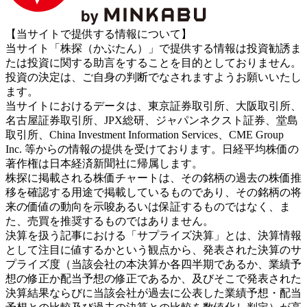
【当サイトで提供する情報について】
当サイト「株探（かぶたん）」で提供する情報は投資勧誘ま
たは投資に関する助言をすることを目的としておりません。
投資の決定は、ご自身の判断でなされますようお願いいたし
ます。
当サイトにおけるデータは、東京証券取引所、大阪取引所、
名古屋証券取引所、JPX総研、ジャパンネクスト証券、堂島
取引所、China Investment Information Services、CME Group
Inc. 等からの情報の提供を受けております。日経平均株価の
著作権は日本経済新聞社に帰属します。
株探に掲載される株価チャートは、その銘柄の過去の株価推
移を確認する用途で掲載しているものであり、その銘柄の将
来の価値の動向を示唆あるいは保証するものではなく、ま
た、売買を推奨するものではありません。
決算を扱う記事における「サプライズ決算」とは、決算情報
として注目に値するかという観点から、発表された決算のサ
プライズ度（当該会社の本決算か各四半期であるか、業績予
想の修正か配当予想の修正であるか、及びそこで発表された
決算結果ならびに当該会社が過去に公表した業績予想・配当