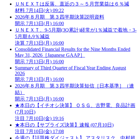
ＵＮＥＸＴは反落、直近の３～５月営業益は６％減
材料
7月14日(火) 09:22
2026年８月期 第３四半期決算説明資料
開示
7月13日(月) 16:00
ＵＮＥＸＴ、9-5月期(3Q累計)経常が1％減益で着地・3-
5月期も9％減益
決算
7月13日(月) 16:00
Consolidated Financial Results for the Nine Months Ended
May 31, 2026［Japanese GAAP］
開示
7月13日(月) 16:00
Summary of Third Quarter of Fiscal Year Ending August
2026
開示
7月13日(月) 16:00
2026年８月期 第３四半期決算短信［日本基準］（連
結）
開示
7月13日(月) 16:00
★本日の【イチオシ決算】 ＯＳＧ、古野電、良品計画
(7月10日)
注目
7月10日(金) 19:16
★本日の【サプライズ決算】速報 (07月10日)
注目
7月10日(金) 17:08
今週の【話題株ダイジェスト】 アスタリスク、中村超