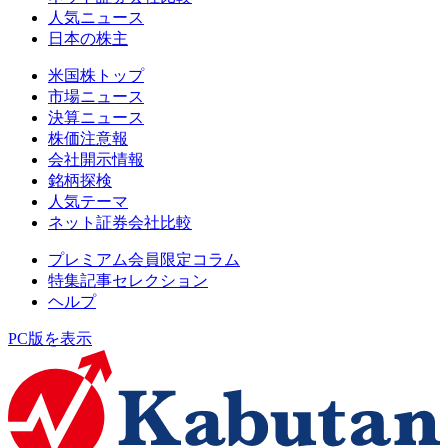
人気ニュース
日本の株主
米国株トップ
市場ニュース
決算ニュース
株価注意報
会社開示情報
銘柄探検
人気テーマ
ネット証券会社比較
プレミアム会員限定コラム
特集記事セレクション
ヘルプ
PC版を表示