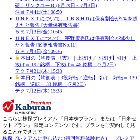
硬、リンクユーＧ (6月29日～7月3日)
注目
7月4日(土) 08:50
ＵＮＥＸＴについて、ＴＢＳＨＤは保有割合が5％を超
えたと報告 [大量保有報告書]
５％
7月3日(金) 10:45
ＵＮＥＸＴについて、宇野康秀氏は保有割合が減少し
たと報告 [変更報告書No.11]
５％
7月3日(金) 09:36
本日の【均衡表 《雲》｜上抜け／下抜け】引け 上
抜け＝ 192 銘柄 下抜け＝ 46 銘柄 (7月2日)
テク
7月2日(木) 15:38
本日の【均衡表｜3役好転／逆転】引け 好転＝ 139
銘柄 逆転＝ 33 銘柄 (7月2日)
テク
7月2日(木) 15:38
こちらは株探プレミアム 「
日本株プラン
」 または 「
日米セ
ットプラン
」
限定コンテンツ
です。プランをご契約して見
ることができます。
株探プレミアムに申し込む
(初回無料体験付き)
プレミア