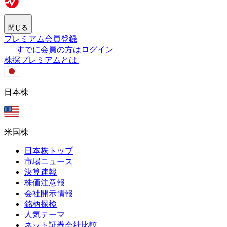
閉じる
プレミアム会員登録
すでに会員の方はログイン
株探プレミアムとは
日本株
米国株
日本株トップ
市場ニュース
決算速報
株価注意報
会社開示情報
銘柄探検
人気テーマ
ネット証券会社比較