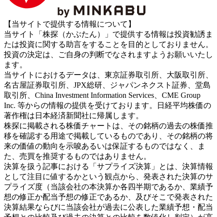
【当サイトで提供する情報について】
当サイト「株探（かぶたん）」で提供する情報は投資勧誘ま
たは投資に関する助言をすることを目的としておりません。
投資の決定は、ご自身の判断でなされますようお願いいたし
ます。
当サイトにおけるデータは、東京証券取引所、大阪取引所、
名古屋証券取引所、JPX総研、ジャパンネクスト証券、堂島
取引所、China Investment Information Services、CME Group
Inc. 等からの情報の提供を受けております。日経平均株価の
著作権は日本経済新聞社に帰属します。
株探に掲載される株価チャートは、その銘柄の過去の株価推
移を確認する用途で掲載しているものであり、その銘柄の将
来の価値の動向を示唆あるいは保証するものではなく、ま
た、売買を推奨するものではありません。
決算を扱う記事における「サプライズ決算」とは、決算情報
として注目に値するかという観点から、発表された決算のサ
プライズ度（当該会社の本決算か各四半期であるか、業績予
想の修正か配当予想の修正であるか、及びそこで発表された
決算結果ならびに当該会社が過去に公表した業績予想・配当