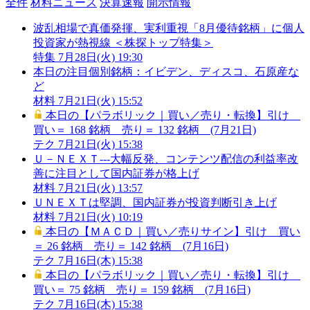
全件
材料ニュース
決算速報
開示情報
波乱相場で真価発揮、実利重視「8月優待銘柄」に個人
投資家が熱視線 ＜株探トップ特集＞
特集
7月28日(火) 19:30
本日の注目個別銘柄：イビデン、ディスコ、石原産な
ど
材料
7月21日(火) 15:52
本日の【パラボリック｜買い／売り・転換】引け
買い＝ 168 銘柄 売り＝ 132 銘柄 (7月21日)
テク
7月21日(火) 15:38
Ｕ－ＮＥＸＴ---大幅反発、コンテンツ配信の利益率改
善に注目として国内証券が格上げ
材料
7月21日(火) 13:57
ＵＮＥＸＴは堅調、国内証券が投資判断引き上げ
材料
7月21日(火) 10:19
本日の【ＭＡＣＤ｜買い／売りサイン】引け 買い
＝ 26 銘柄 売り＝ 142 銘柄 (7月16日)
テク
7月16日(木) 15:38
本日の【パラボリック｜買い／売り・転換】引け
買い＝ 75 銘柄 売り＝ 159 銘柄 (7月16日)
テク
7月16日(木) 15:38