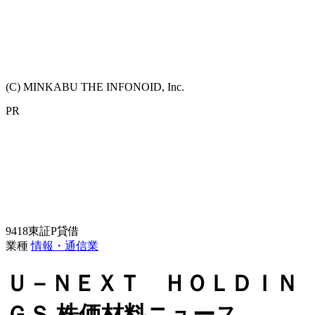
(C) MINKABU THE INFONOID, Inc.
PR
9418
東証P
貸借
業種
情報・通信業
Ｕ－ＮＥＸＴ ＨＯＬＤＩＮ
ＧＳ
株価材料ニュース