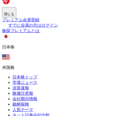
閉じる
プレミアム会員登録
すでに会員の方はログイン
株探プレミアムとは
日本株
米国株
日本株トップ
市場ニュース
決算速報
株価注意報
会社開示情報
銘柄探検
人気テーマ
ネット証券会社比較