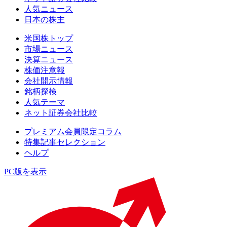
人気ニュース
日本の株主
米国株トップ
市場ニュース
決算ニュース
株価注意報
会社開示情報
銘柄探検
人気テーマ
ネット証券会社比較
プレミアム会員限定コラム
特集記事セレクション
ヘルプ
PC版を表示