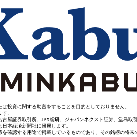
たは投資に関する助言をすることを目的としておりません。
ます。
PX総研、ジャパンネクスト証券、堂島取引所、China Investment 
は日本経済新聞社に帰属します。
移を確認する用途で掲載しているものであり、その銘柄の将来