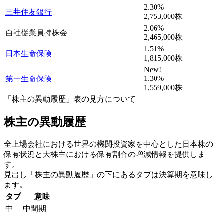
2.30
%
三井住友銀行
2,753,000
株
2.06
%
自社従業員持株会
2,465,000
株
1.51
%
日本生命保険
1,815,000
株
New!
1.30
%
第一生命保険
1,559,000
株
「株主の異動履歴」表の見方について
株主の異動履歴
全上場会社における世界の機関投資家を中心とした日本株の
保有状況と大株主における保有割合の増減情報を提供しま
す。
見出し「株主の異動履歴」の下にあるタブは決算期を意味し
ます。
タブ
意味
中
中間期