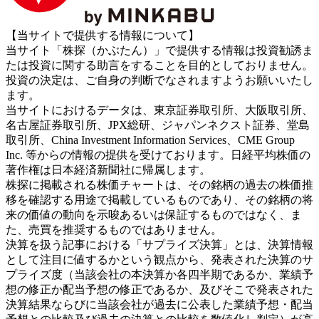
【当サイトで提供する情報について】
当サイト「株探（かぶたん）」で提供する情報は投資勧誘ま
たは投資に関する助言をすることを目的としておりません。
投資の決定は、ご自身の判断でなされますようお願いいたし
ます。
当サイトにおけるデータは、東京証券取引所、大阪取引所、
名古屋証券取引所、JPX総研、ジャパンネクスト証券、堂島
取引所、China Investment Information Services、CME Group
Inc. 等からの情報の提供を受けております。日経平均株価の
著作権は日本経済新聞社に帰属します。
株探に掲載される株価チャートは、その銘柄の過去の株価推
移を確認する用途で掲載しているものであり、その銘柄の将
来の価値の動向を示唆あるいは保証するものではなく、ま
た、売買を推奨するものではありません。
決算を扱う記事における「サプライズ決算」とは、決算情報
として注目に値するかという観点から、発表された決算のサ
プライズ度（当該会社の本決算か各四半期であるか、業績予
想の修正か配当予想の修正であるか、及びそこで発表された
決算結果ならびに当該会社が過去に公表した業績予想・配当