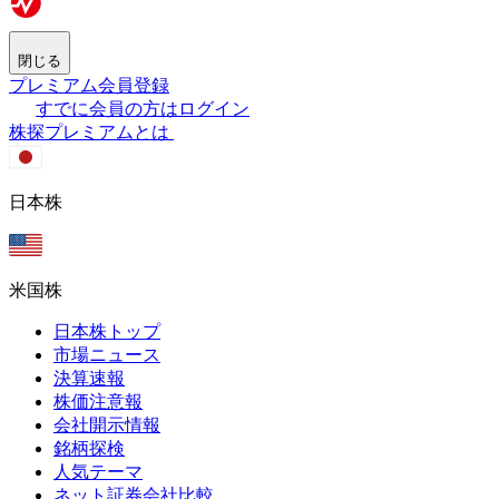
閉じる
プレミアム会員登録
すでに会員の方はログイン
株探プレミアムとは
日本株
米国株
日本株トップ
市場ニュース
決算速報
株価注意報
会社開示情報
銘柄探検
人気テーマ
ネット証券会社比較