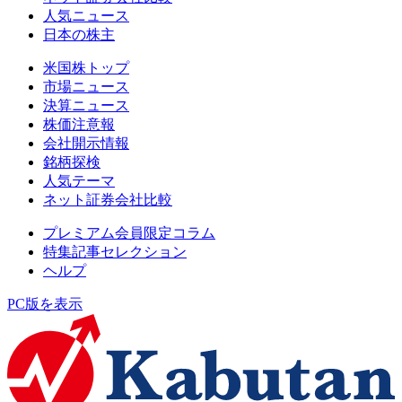
人気ニュース
日本の株主
米国株トップ
市場ニュース
決算ニュース
株価注意報
会社開示情報
銘柄探検
人気テーマ
ネット証券会社比較
プレミアム会員限定コラム
特集記事セレクション
ヘルプ
PC版を表示