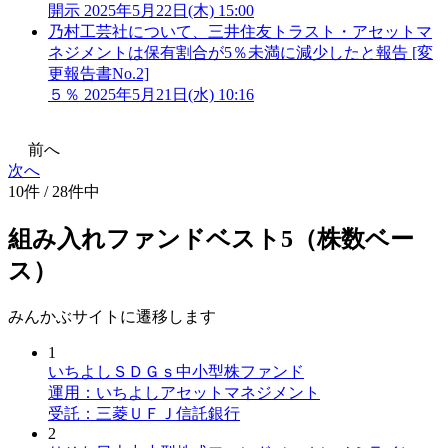
開示
2025年5月22日(木) 15:00
乃村工芸社について、三井住友トラスト・アセットマ
ネジメントは保有割合が5％未満に減少したと報告 [変
更報告書No.2]
５％
2025年5月21日(水) 10:16
前へ
次へ
10件 / 28件中
組み入れファンドベスト5（株数ベー
ス）
みんかぶサイトに遷移します
1
いちよしＳＤＧｓ中小型株ファンド
運用：いちよしアセットマネジメント
受託：三菱ＵＦＪ信託銀行
2