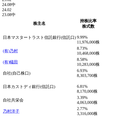
24.08中
24.02
23.08中
持株比率
株主名
株式数
9.99
%
日本マスタートラスト信託銀行(信託口)
11,976,000
株
8.73
%
(有)乃村
10,468,000
株
8.58
%
(有)蟻田
10,283,000
株
6.93
%
自社(自己株口)
8,303,700
株
6.81
%
日本カストディ銀行(信託口)
8,170,000
株
3.39
%
自社共栄会
4,063,000
株
2.77
%
乃村洋子
3,316,000
株