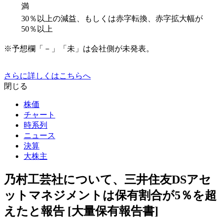
満
30％以上の減益、もしくは赤字転換、赤字拡大幅が
50％以上
※予想欄「－」「未」は会社側が未発表。
さらに詳しくはこちらへ
閉じる
株価
チャート
時系列
ニュース
決算
大株主
乃村工芸社について、三井住友DSアセ
ットマネジメントは保有割合が5％を超
えたと報告 [大量保有報告書]