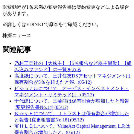
※変動幅が1％未満の変更報告書は契約変更などによる場合
があります。
※詳しくはEDINETで原本をご確認ください。
株探ニュース
関連記事
乃村工芸社の【大株主】【5％報告など株主異動】【組
み込みファンド】の一覧をみる
高度紙について、三井住友DSアセットマネジメントは
保有割合が5％を超えたと報.. (05/12)
ビジョナルについて、オービス・インベストメント・
マネジメント・リミテッドは.. (05/12)
千代建について、三菱商は保有割合が増加したと報告
[変更報告書No.14] (05/12)
ＫｅｙＨについて、Ｊトラストは保有割合が増加した
と報告 [変更報告書No.18] (05/12)
宝ＨＬＤについて、ValueAct Capital Management, L.P.は
保有割合が増加したと.. (05/12)