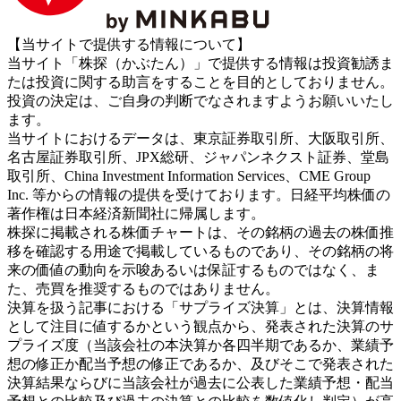
【当サイトで提供する情報について】
当サイト「株探（かぶたん）」で提供する情報は投資勧誘ま
たは投資に関する助言をすることを目的としておりません。
投資の決定は、ご自身の判断でなされますようお願いいたし
ます。
当サイトにおけるデータは、東京証券取引所、大阪取引所、
名古屋証券取引所、JPX総研、ジャパンネクスト証券、堂島
取引所、China Investment Information Services、CME Group
Inc. 等からの情報の提供を受けております。日経平均株価の
著作権は日本経済新聞社に帰属します。
株探に掲載される株価チャートは、その銘柄の過去の株価推
移を確認する用途で掲載しているものであり、その銘柄の将
来の価値の動向を示唆あるいは保証するものではなく、ま
た、売買を推奨するものではありません。
決算を扱う記事における「サプライズ決算」とは、決算情報
として注目に値するかという観点から、発表された決算のサ
プライズ度（当該会社の本決算か各四半期であるか、業績予
想の修正か配当予想の修正であるか、及びそこで発表された
決算結果ならびに当該会社が過去に公表した業績予想・配当