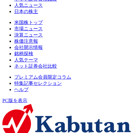
人気ニュース
日本の株主
米国株トップ
市場ニュース
決算ニュース
株価注意報
会社開示情報
銘柄探検
人気テーマ
ネット証券会社比較
プレミアム会員限定コラム
特集記事セレクション
ヘルプ
PC版を表示