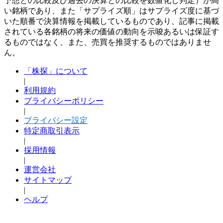
予想との比較及び過去の決算との比較を数値化し判定）が高
い銘柄であり、また「サプライズ順」はサプライズ度に基づ
いた順番で決算情報を掲載しているものであり、記事に掲載
されている各銘柄の将来の価値の動向を示唆あるいは保証す
るものではなく、また、売買を推奨するものではありませ
ん。
「株探」について
|
利用規約
プライバシーポリシー
|
プライバシー設定
特定商取引表示
|
採用情報
|
運営会社
サイトマップ
|
ヘルプ