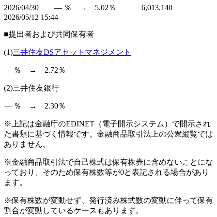
2026/04/30 ― ％ → 5.02％ 6,013,140
2026/05/12 15:44
■提出者および共同保有者
(1)
三井住友DSアセットマネジメント
― ％ → 2.72％
(2)三井住友銀行
― ％ → 2.30％
※上記は金融庁のEDINET（電子開示システム）で開示され
た書類に基づく情報です。金融商品取引法上の公衆縦覧では
ありません。
※金融商品取引法で自己株式は保有株券に含めないことにな
っており、そのため保有株数等が0と表記される場合があり
ます。
※保有株数が変動せず、発行済み株式数の変動に伴って保有
割合が変動しているケースもあります。