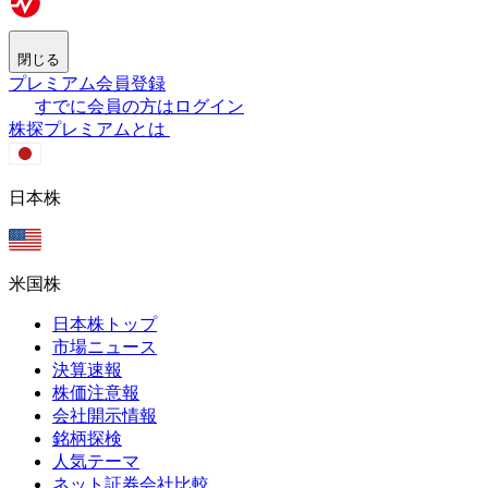
閉じる
プレミアム会員登録
すでに会員の方はログイン
株探プレミアムとは
日本株
米国株
日本株トップ
市場ニュース
決算速報
株価注意報
会社開示情報
銘柄探検
人気テーマ
ネット証券会社比較