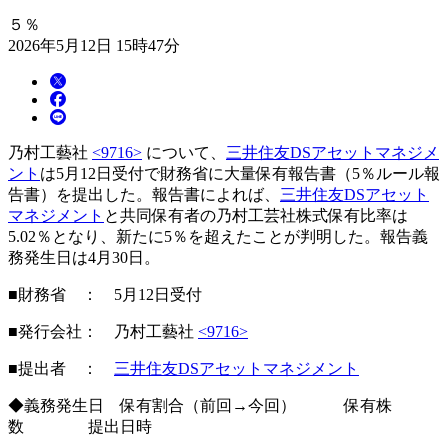
５％
2026年5月12日 15時47分
乃村工藝社
<9716>
について、
三井住友DSアセットマネジメ
ント
は5月12日受付で財務省に大量保有報告書（5％ルール報
告書）を提出した。報告書によれば、
三井住友DSアセット
マネジメント
と共同保有者の乃村工芸社株式保有比率は
5.02％となり、新たに5％を超えたことが判明した。報告義
務発生日は4月30日。
■財務省 ： 5月12日受付
■発行会社： 乃村工藝社
<9716>
■提出者 ：
三井住友DSアセットマネジメント
◆義務発生日 保有割合（前回→今回） 保有株
数 提出日時