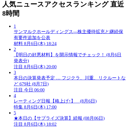
人気ニュースアクセスランキング
直近
8時間
1
サンマルクホールディングス---株主優待拡充と継続保
有要件追加を公表
材料
8月6日(木) 18:24
2
【明日の好悪材料】を開示情報でチェック！ (8月6日
発表分)
注目
8月6日(木) 20:00
3
本日の決算発表予定 … フジクラ、川重、リクルートな
ど 679社 (8月7日)
注目
今日 06:00
4
レーティング日報【格上げ↑】 (8月6日)
特集
8月6日(木) 17:00
5
★本日の【サプライズ決算】続報 (08月06日)
注目
8月6日(木) 18:02