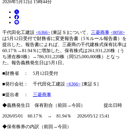
2026年5月12日 15時44分
千代田化工建設
<6366>
[東証Ｓ]について、
三菱商事
<8058>
は5月12日受付で財務省に変更報告書（5％ルール報告書）を
提出した。報告書によれば、三菱商の千代建株式保有比率は
60.17％→81.94％に増加した。保有株式は261,931,220株（う
ち潜在株0株）→786,931,220株（同525,000,000株）となっ
た。報告義務発生日は5月1日。
■財務省 ： 5月12日受付
■発行会社： 千代田化工建設
<6366>
[東証Ｓ]
■提出者 ：
三菱商事
◆義務発生日 保有割合（前回→今回） 提出日時
2026/05/01 60.17％ → 81.94％ 2026/05/12 15:41
◆保有株券の内訳（前回→今回）