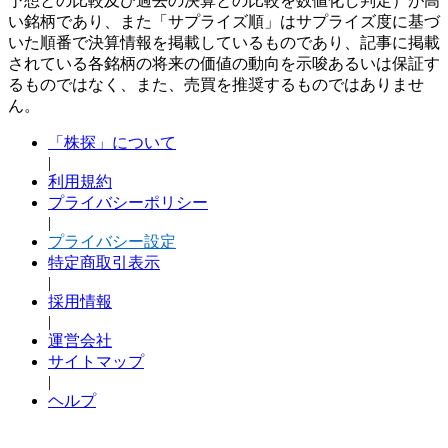
予想との比較及び過去の決算との比較を数値化し判定）が高
い銘柄であり、また「サプライズ順」はサプライズ度に基づ
いた順番で決算情報を掲載しているものであり、記事に掲載
されている各銘柄の将来の価値の動向を示唆あるいは保証す
るものではなく、また、売買を推奨するものではありませ
ん。
「株探」について
|
利用規約
プライバシーポリシー
|
プライバシー設定
特定商取引表示
|
採用情報
|
運営会社
サイトマップ
|
ヘルプ