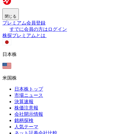
閉じる
プレミアム会員登録
すでに会員の方はログイン
株探プレミアムとは
日本株
米国株
日本株トップ
市場ニュース
決算速報
株価注意報
会社開示情報
銘柄探検
人気テーマ
ネット証券会社比較