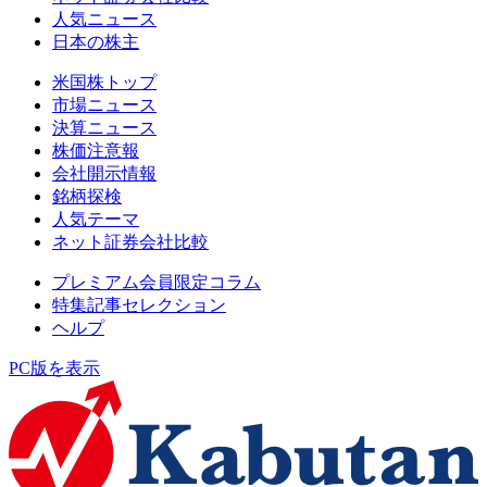
人気ニュース
日本の株主
米国株トップ
市場ニュース
決算ニュース
株価注意報
会社開示情報
銘柄探検
人気テーマ
ネット証券会社比較
プレミアム会員限定コラム
特集記事セレクション
ヘルプ
PC版を表示