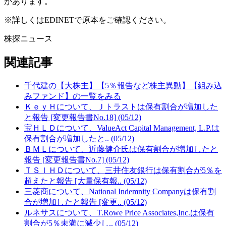
があります。
※詳しくはEDINETで原本をご確認ください。
株探ニュース
関連記事
千代建の【大株主】【5％報告など株主異動】【組み込
みファンド】の一覧をみる
ＫｅｙＨについて、Ｊトラストは保有割合が増加した
と報告 [変更報告書No.18] (05/12)
宝ＨＬＤについて、ValueAct Capital Management, L.P.は
保有割合が増加したと.. (05/12)
ＢＭＬについて、近藤健介氏は保有割合が増加したと
報告 [変更報告書No.7] (05/12)
ＴＳＩＨＤについて、三井住友銀行は保有割合が5％を
超えたと報告 [大量保有報.. (05/12)
三菱商について、National Indemnity Companyは保有割
合が増加したと報告 [変更.. (05/12)
ルネサスについて、T.Rowe Price Associates,Inc.は保有
割合が5％未満に減少し.. (05/12)