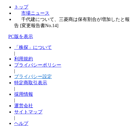
トップ
市場ニュース
千代建について、三菱商は保有割合が増加したと報
告 [変更報告書No.14]
PC版を表示
「株探」について
|
利用規約
プライバシーポリシー
|
プライバシー設定
特定商取引表示
|
採用情報
|
運営会社
サイトマップ
|
ヘルプ