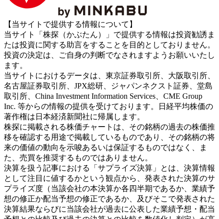
【当サイトで提供する情報について】
当サイト「株探（かぶたん）」で提供する情報は投資勧誘ま
たは投資に関する助言をすることを目的としておりません。
投資の決定は、ご自身の判断でなされますようお願いいたし
ます。
当サイトにおけるデータは、東京証券取引所、大阪取引所、
名古屋証券取引所、JPX総研、ジャパンネクスト証券、堂島
取引所、China Investment Information Services、CME Group
Inc. 等からの情報の提供を受けております。日経平均株価の
著作権は日本経済新聞社に帰属します。
株探に掲載される株価チャートは、その銘柄の過去の株価推
移を確認する用途で掲載しているものであり、その銘柄の将
来の価値の動向を示唆あるいは保証するものではなく、ま
た、売買を推奨するものではありません。
決算を扱う記事における「サプライズ決算」とは、決算情報
として注目に値するかという観点から、発表された決算のサ
プライズ度（当該会社の本決算か各四半期であるか、業績予
想の修正か配当予想の修正であるか、及びそこで発表された
決算結果ならびに当該会社が過去に公表した業績予想・配当