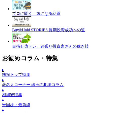
プロに聞く 気になる話題
Buy&Hold STORIES 長期投資成功への道
目指せ億トレ、頑張り投資家さんの稼ぎ技
お勧めコラム・特集
▸
株探トップ特集
▸
著名人コーナー 珠玉の相場コラム
▸
相場観特集
▸
米国株・最前線
▸