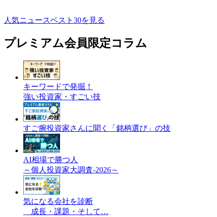
人気ニュースベスト30を見る
プレミアム会員限定コラム
キーワードで発掘！
強い投資家・すごい技
すご腕投資家さんに聞く「銘柄選び」の技
AI相場で勝つ人
～個人投資家大調査-2026～
気になる会社を診断
成長・課題・そして…