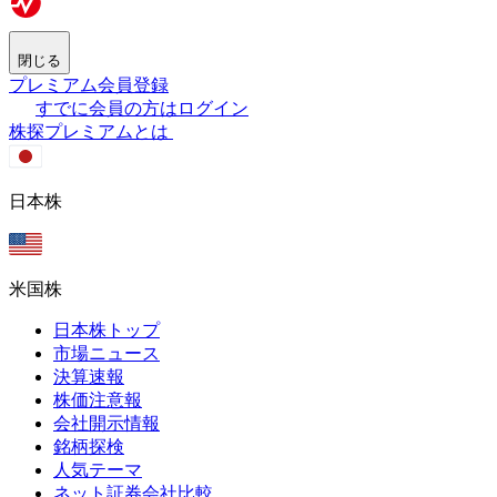
閉じる
プレミアム会員登録
すでに会員の方はログイン
株探プレミアムとは
日本株
米国株
日本株トップ
市場ニュース
決算速報
株価注意報
会社開示情報
銘柄探検
人気テーマ
ネット証券会社比較