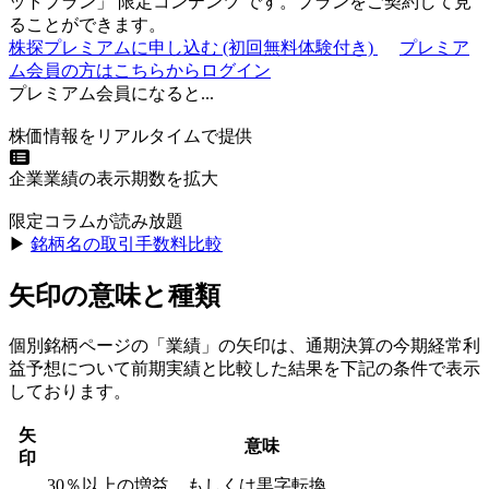
ットプラン
」
限定コンテンツ
です。プランをご契約して見
ることができます。
株探プレミアムに申し込む
(初回無料体験付き)
プレミア
ム会員の方はこちらからログイン
プレミアム会員になると...
株価情報をリアルタイムで提供
企業業績の表示期数を拡大
限定コラムが読み放題
▶︎
銘柄名の取引手数料比較
矢印の意味と種類
個別銘柄ページの「業績」の矢印は、通期決算の今期経常利
益予想について前期実績と比較した結果を下記の条件で表示
しております。
矢
意味
印
30％以上の増益、もしくは黒字転換