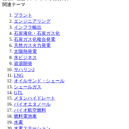
関連テーマ
プラント
エンジニアリング
インフラ輸出
石炭液化・石炭ガス化
石炭ガス化複合発電
天然ガス火力発電
太陽熱発電
水ビジネス
資源開発
サハリン2
LNG
オイルサンド・シェール
シェールガス
GTL
メタンハイドレート
バイオエタノール
バイオ航空燃料
燃料電池車
水素
水素ステーション