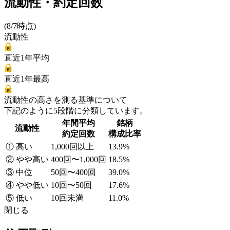
流動性・約定回数
(8/7時点)
流動性
直近1年平均
直近1年最高
流動性の高さを測る基準について
下記のように5段階に分類しています。
年間平均
銘柄
流動性
約定回数
構成比率
① 高い
1,000回以上
13.9%
② やや高い
400回〜1,000回
18.5%
③ 中位
50回〜400回
39.0%
④ やや低い
10回〜50回
17.6%
⑤ 低い
10回未満
11.0%
閉じる