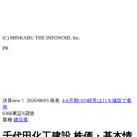
(C) MINKABU THE INFONOID, Inc.
PR
決算new！
2026/08/03 発表
4-6月期(1Q)経常は11％減益で着
地
6366
東証S
貸借
業種
建設業
千代田化工建設
株価・基本情