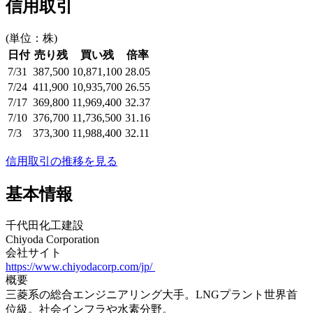
信用取引
(単位：株)
日付
売り残
買い残
倍率
7/31
387,500
10,871,100
28.05
7/24
411,900
10,935,700
26.55
7/17
369,800
11,969,400
32.37
7/10
376,700
11,736,500
31.16
7/3
373,300
11,988,400
32.11
信用取引の推移を見る
基本情報
千代田化工建設
Chiyoda Corporation
会社サイト
https://www.chiyodacorp.com/jp/
概要
三菱系の総合エンジニアリング大手。LNGプラント世界首
位級。社会インフラや水素分野。