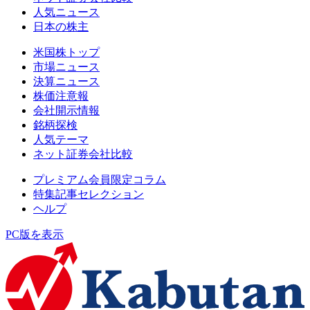
人気ニュース
日本の株主
米国株トップ
市場ニュース
決算ニュース
株価注意報
会社開示情報
銘柄探検
人気テーマ
ネット証券会社比較
プレミアム会員限定コラム
特集記事セレクション
ヘルプ
PC版を表示