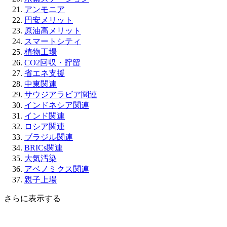
アンモニア
円安メリット
原油高メリット
スマートシティ
植物工場
CO2回収・貯留
省エネ支援
中東関連
サウジアラビア関連
インドネシア関連
インド関連
ロシア関連
ブラジル関連
BRICs関連
大気汚染
アベノミクス関連
親子上場
さらに表示する