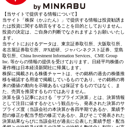
【当サイトで提供する情報について】
当サイト「株探（かぶたん）」で提供する情報は投資勧誘ま
たは投資に関する助言をすることを目的としておりません。
投資の決定は、ご自身の判断でなされますようお願いいたし
ます。
当サイトにおけるデータは、東京証券取引所、大阪取引所、
名古屋証券取引所、JPX総研、ジャパンネクスト証券、堂島
取引所、China Investment Information Services、CME Group
Inc. 等からの情報の提供を受けております。日経平均株価の
著作権は日本経済新聞社に帰属します。
株探に掲載される株価チャートは、その銘柄の過去の株価推
移を確認する用途で掲載しているものであり、その銘柄の将
来の価値の動向を示唆あるいは保証するものではなく、ま
た、売買を推奨するものではありません。
決算を扱う記事における「サプライズ決算」とは、決算情報
として注目に値するかという観点から、発表された決算のサ
プライズ度（当該会社の本決算か各四半期であるか、業績予
想の修正か配当予想の修正であるか、及びそこで発表された
決算結果ならびに当該会社が過去に公表した業績予想・配当