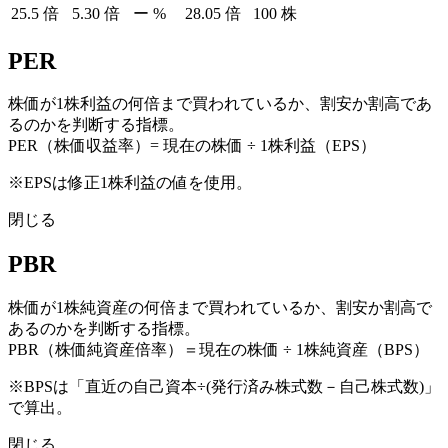
25.5
倍
5.30
倍
ー
%
28.05
倍
100
株
PER
株価が1株利益の何倍まで買われているか、割安か割高であ
るのかを判断する指標。
PER（株価収益率）= 現在の株価 ÷ 1株利益（EPS）
※EPSは修正1株利益の値を使用。
閉じる
PBR
株価が1株純資産の何倍まで買われているか、割安か割高で
あるのかを判断する指標。
PBR（株価純資産倍率）＝現在の株価 ÷ 1株純資産（BPS）
※BPSは「直近の自己資本÷(発行済み株式数－自己株式数)」
で算出。
閉じる