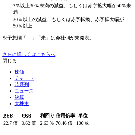
3％以上30％未満の減益、もしくは赤字拡大幅が50％未
満
30％以上の減益、もしくは赤字転換、赤字拡大幅が
50％以上
※予想欄「－」「未」は会社側が未発表。
さらに詳しくはこちらへ
閉じる
株価
チャート
時系列
ニュース
決算
大株主
PER
PBR
利回り
信用倍率
単位
22.7
倍
0.62
倍
2.63
%
70.46
倍
100
株