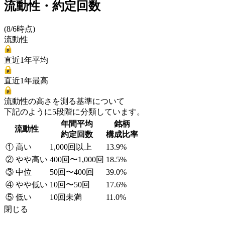
流動性・約定回数
(8/6時点)
流動性
直近1年平均
直近1年最高
流動性の高さを測る基準について
下記のように5段階に分類しています。
年間平均
銘柄
流動性
約定回数
構成比率
① 高い
1,000回以上
13.9%
② やや高い
400回〜1,000回
18.5%
③ 中位
50回〜400回
39.0%
④ やや低い
10回〜50回
17.6%
⑤ 低い
10回未満
11.0%
閉じる