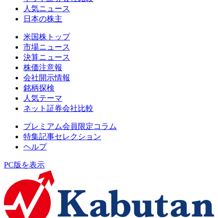
人気ニュース
日本の株主
米国株トップ
市場ニュース
決算ニュース
株価注意報
会社開示情報
銘柄探検
人気テーマ
ネット証券会社比較
プレミアム会員限定コラム
特集記事セレクション
ヘルプ
PC版を表示