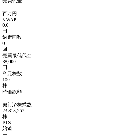
売買代金
ー
百万円
VWAP
0.0
円
約定回数
0
回
売買最低代金
38,000
円
単元株数
100
株
時価総額
ー
発行済株式数
23,818,257
株
PTS
始値
ー