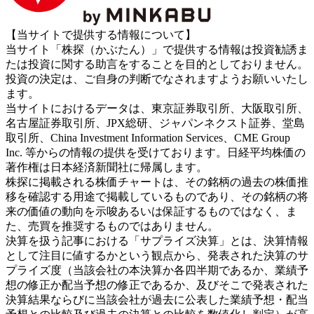
【当サイトで提供する情報について】
当サイト「株探（かぶたん）」で提供する情報は投資勧誘ま
たは投資に関する助言をすることを目的としておりません。
投資の決定は、ご自身の判断でなされますようお願いいたし
ます。
当サイトにおけるデータは、東京証券取引所、大阪取引所、
名古屋証券取引所、JPX総研、ジャパンネクスト証券、堂島
取引所、China Investment Information Services、CME Group
Inc. 等からの情報の提供を受けております。日経平均株価の
著作権は日本経済新聞社に帰属します。
株探に掲載される株価チャートは、その銘柄の過去の株価推
移を確認する用途で掲載しているものであり、その銘柄の将
来の価値の動向を示唆あるいは保証するものではなく、ま
た、売買を推奨するものではありません。
決算を扱う記事における「サプライズ決算」とは、決算情報
として注目に値するかという観点から、発表された決算のサ
プライズ度（当該会社の本決算か各四半期であるか、業績予
想の修正か配当予想の修正であるか、及びそこで発表された
決算結果ならびに当該会社が過去に公表した業績予想・配当