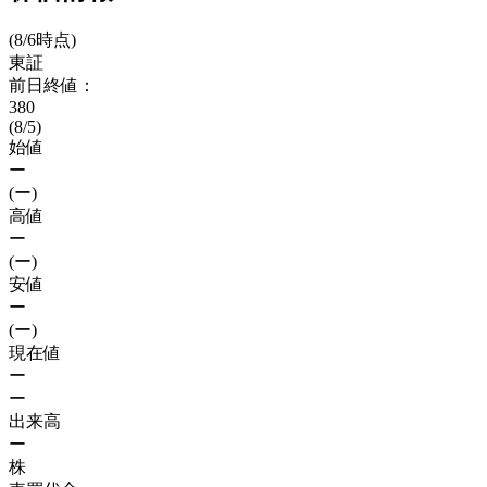
(8/6時点)
東証
前日終値：
380
(8/5)
始値
ー
(ー)
高値
ー
(ー)
安値
ー
(ー)
現在値
ー
ー
出来高
ー
株