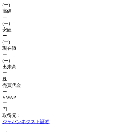
(ー)
高値
ー
(ー)
安値
ー
(ー)
現在値
ー
(ー)
出来高
ー
株
売買代金
ー
VWAP
ー
円
取得元：
ジャパンネクスト証券