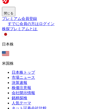
閉じる
プレミアム会員登録
すでに会員の方はログイン
株探プレミアムとは
日本株
米国株
日本株トップ
市場ニュース
決算速報
株価注意報
会社開示情報
銘柄探検
人気テーマ
ネット証券会社比較