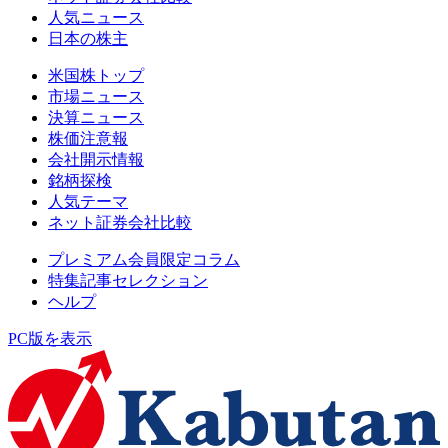
人気ニュース
日本の株主
米国株トップ
市場ニュース
決算ニュース
株価注意報
会社開示情報
銘柄探検
人気テーマ
ネット証券会社比較
プレミアム会員限定コラム
特集記事セレクション
ヘルプ
PC版を表示