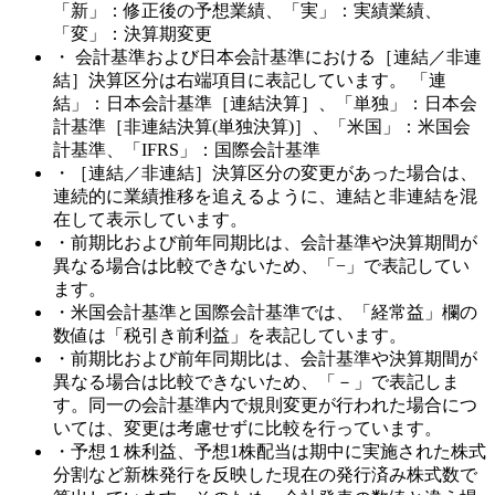
「新」：修正後の予想業績、「実」：実績業績、
「変」：決算期変更
・ 会計基準および日本会計基準における［連結／非連
結］決算区分は右端項目に表記しています。 「連
結」：日本会計基準［連結決算］、「単独」：日本会
計基準［非連結決算(単独決算)］、「米国」：米国会
計基準、「IFRS」：国際会計基準
・［連結／非連結］決算区分の変更があった場合は、
連続的に業績推移を追えるように、連結と非連結を混
在して表示しています。
・前期比および前年同期比は、会計基準や決算期間が
異なる場合は比較できないため、「−」で表記してい
ます。
・米国会計基準と国際会計基準では、「経常益」欄の
数値は「税引き前利益」を表記しています。
・前期比および前年同期比は、会計基準や決算期間が
異なる場合は比較できないため、「－」で表記しま
す。同一の会計基準内で規則変更が行われた場合につ
いては、変更は考慮せずに比較を行っています。
・予想１株利益、予想1株配当は期中に実施された株式
分割など新株発行を反映した現在の発行済み株式数で