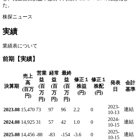
た。
株探ニュース
実績
業績表について
前期【実績】
営業
経常
最終
売上
益
益
益
修正１
修正１
高
発表
会計
決算期
(百
(百
(百
株益
株配
(百万
日
基準
万
万
万
(円)
(円)
円)
円)
円)
円)
2023-
連結
2023.08
15,470
73
97
96
2.2
0
10-13
2024-
連結
2024.08
14,925
31
57
42
1.0
0
10-15
2025-
連結
2025.08
14,456
-88
-83
-154
-3.6
0
10-15