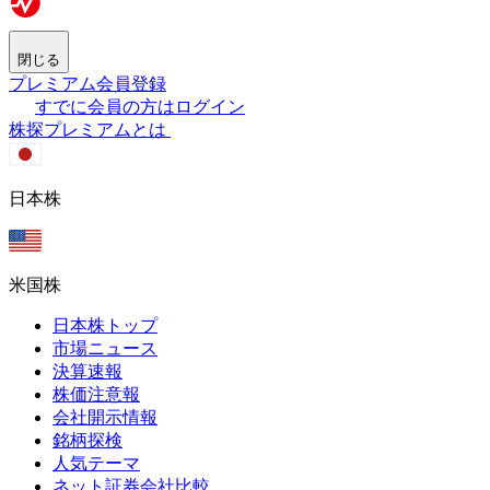
閉じる
プレミアム会員登録
すでに会員の方はログイン
株探プレミアムとは
日本株
米国株
日本株トップ
市場ニュース
決算速報
株価注意報
会社開示情報
銘柄探検
人気テーマ
ネット証券会社比較