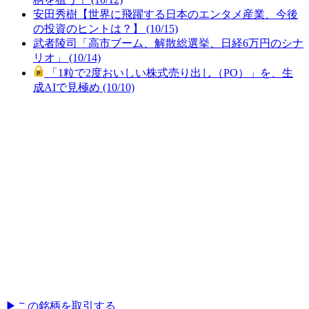
安田秀樹【世界に飛躍する日本のエンタメ産業、今後
の投資のヒントは？】 (10/15)
武者陵司「高市ブーム、解散総選挙、日経6万円のシナ
リオ」 (10/14)
「1粒で2度おいしい株式売り出し（PO）」を、生
成AIで見極め (10/10)
▶︎
この銘柄を取引する