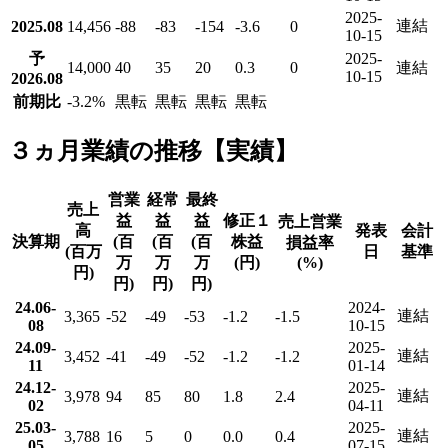
2025-
連結
2025.08
14,456
-88
-83
-154
-3.6
0
10-15
予
2025-
14,000
40
35
20
0.3
0
連結
10-15
2026.08
前期比
-3.2
%
黒転
黒転
黒転
黒転
３ヵ月業績の推移【実績】
営業
経常
最終
売上
益
益
益
修正１
売上営業
高
発表
会計
決算期
(百
(百
(百
株益
損益率
(百万
日
基準
万
万
万
(円)
(%)
円)
円)
円)
円)
24.06-
2024-
連結
3,365
-52
-49
-53
-1.2
-1.5
08
10-15
24.09-
2025-
連結
3,452
-41
-49
-52
-1.2
-1.2
11
01-14
24.12-
2025-
連結
3,978
94
85
80
1.8
2.4
02
04-11
25.03-
2025-
連結
3,788
16
5
0
0.0
0.4
05
07-15