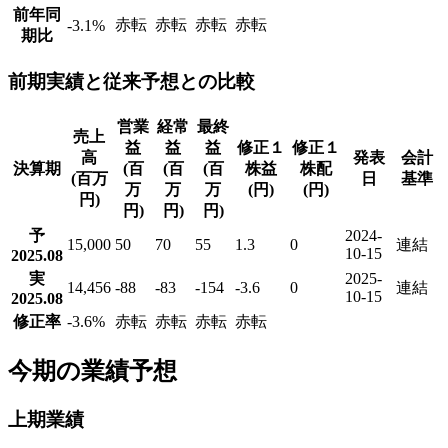
前年同
赤転
赤転
赤転
赤転
-3.1
%
期比
前期実績と従来予想との比較
営業
経常
最終
売上
益
益
益
修正１
修正１
高
発表
会計
決算期
(百
(百
(百
株益
株配
(百万
日
基準
万
万
万
(円)
(円)
円)
円)
円)
円)
予
2024-
15,000
50
70
55
1.3
0
連結
10-15
2025.08
実
2025-
14,456
-88
-83
-154
-3.6
0
連結
10-15
2025.08
修正率
-3.6
%
赤転
赤転
赤転
赤転
今期の業績予想
上期業績