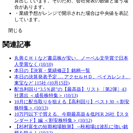
算出しています。そのため、会社発表の数値と違う場
合があります。
・業績予想がレンジで開示された場合は中央値を表記
しています。
閉じる
関連記事
丸善ＣＨＩなど書店株が安い、ノーベル文学賞で日本
人受賞なく (10/10)
本日の【決算・業績修正】銘柄一覧
本日の決算発表予定 … アクセルＨＤ、ベイカレント、
東宝など 115社 (10月15日)
配当利回り“3.5％超”の【最高益】リスト〔第2弾〕43
社選出 ＜成長株特集＞ (10/13)
10月に配当取りを狙える【高利回り】ベスト30 ＜割安
株特集＞ (10/13)
10万円以下で買える、今期最高益＆低PER 26社【スタ
ンダード】編 ＜割安株特集＞ (10/12)
【杉村富生の短期相場観測】 ─秋相場は波乱に強い銘
柄を狙う！ (10/12)