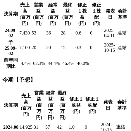
売上
営業
経常
最終
修正
修正
高
益
益
益
１株
１株
発表
会計
決算期
(百万
(百万
(百万
(百万
益
配
日
基準
円)
円)
円)
円)
(円)
(円)
24.09-
2025-
連結
7,430
53
36
28
0.6
0
02
04-11
予
2025-
7,100
20
20
15
0.3
0
連結
25.09-
10-15
02
前年同
-4.4
%
-62.3
%
-44.4
%
-46.4
%
-46.0
%
期比
今期【予想】
営業
経常
最終
売上
益
益
益
修正１
修正１
高
発表
会計
決算期
(百
(百
(百
株益
株配
(百万
日
基準
万
万
万
(円)
(円)
円)
円)
円)
円)
2024-
連結
2024.08
14,925
31
57
42
1.0
0
10-15