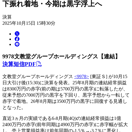
下振れ着地・今期は黒字浮上へ
決算
2025年10月15日 15時30分
9978
文教堂グループホールディングス【連結】
決算短信PDF
文教堂グループホールディングス
<9978>
[東証Ｓ] が10月15
日大引け後(15:30)に決算を発表。25年8月期の連結経常損益
は8300万円の赤字(前の期は5700万円の黒字)に転落したが、
従来予想の7000万円の黒字を下回り、黒字予想から一転して
赤字で着地。26年8月期は3500万円の黒字に回復する見通し
となった。
直近3ヵ月の実績である6-8月期(4Q)の連結経常損益は1億
2400万円の赤字(前年同期は4900万円の赤字)に赤字幅が拡大
し、売上営業損益率は前年同期の-1.5％→-3.7％に悪化し