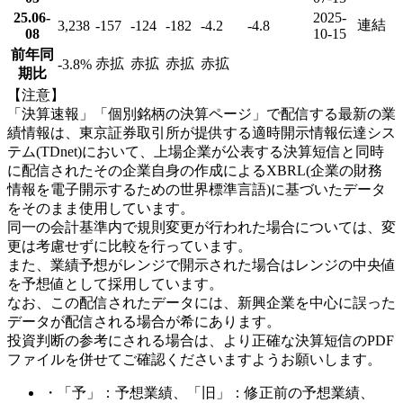
25.06-
2025-
連結
3,238
-157
-124
-182
-4.2
-4.8
08
10-15
前年同
赤拡
赤拡
赤拡
赤拡
-3.8
%
期比
【注意】
「決算速報」「個別銘柄の決算ページ」で配信する最新の業
績情報は、東京証券取引所が提供する適時開示情報伝達シス
テム(TDnet)において、上場企業が公表する決算短信と同時
に配信されたその企業自身の作成によるXBRL(企業の財務
情報を電子開示するための世界標準言語)に基づいたデータ
をそのまま使用しています。
同一の会計基準内で規則変更が行われた場合については、変
更は考慮せずに比較を行っています。
また、業績予想がレンジで開示された場合はレンジの中央値
を予想値として採用しています。
なお、この配信されたデータには、新興企業を中心に誤った
データが配信される場合が希にあります。
投資判断の参考にされる場合は、より正確な決算短信のPDF
ファイルを併せてご確認くださいますようお願いします。
・「予」：予想業績、「旧」：修正前の予想業績、