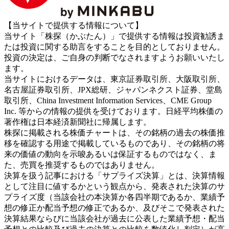
【当サイトで提供する情報について】
当サイト「株探（かぶたん）」で提供する情報は投資勧誘ま
たは投資に関する助言をすることを目的としておりません。
投資の決定は、ご自身の判断でなされますようお願いいたし
ます。
当サイトにおけるデータは、東京証券取引所、大阪取引所、
名古屋証券取引所、JPX総研、ジャパンネクスト証券、堂島
取引所、China Investment Information Services、CME Group
Inc. 等からの情報の提供を受けております。日経平均株価の
著作権は日本経済新聞社に帰属します。
株探に掲載される株価チャートは、その銘柄の過去の株価推
移を確認する用途で掲載しているものであり、その銘柄の将
来の価値の動向を示唆あるいは保証するものではなく、ま
た、売買を推奨するものではありません。
決算を扱う記事における「サプライズ決算」とは、決算情報
として注目に値するかという観点から、発表された決算のサ
プライズ度（当該会社の本決算か各四半期であるか、業績予
想の修正か配当予想の修正であるか、及びそこで発表された
決算結果ならびに当該会社が過去に公表した業績予想・配当