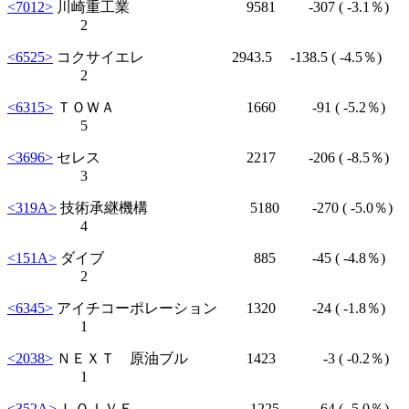
<7012>
川崎重工業 9581
-307
( -3.1％)
2
<6525>
コクサイエレ 2943.5
-138.5
( -4.5％)
2
<6315>
ＴＯＷＡ 1660
-91
( -5.2％)
5
<3696>
セレス 2217
-206
( -8.5％)
3
<319A>
技術承継機構 5180
-270
( -5.0％)
4
<151A>
ダイブ 885
-45
( -4.8％)
2
<6345>
アイチコーポレーション 1320
-24
( -1.8％)
1
<2038>
ＮＥＸＴ 原油ブル 1423
-3
( -0.2％)
1
<352A>
ＬＯＩＶＥ 1225
-64
( -5.0％)