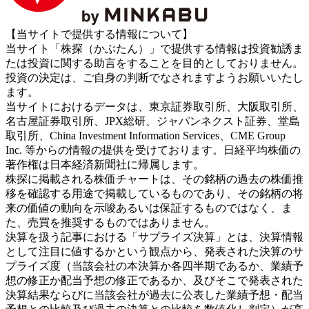
【当サイトで提供する情報について】
当サイト「株探（かぶたん）」で提供する情報は投資勧誘ま
たは投資に関する助言をすることを目的としておりません。
投資の決定は、ご自身の判断でなされますようお願いいたし
ます。
当サイトにおけるデータは、東京証券取引所、大阪取引所、
名古屋証券取引所、JPX総研、ジャパンネクスト証券、堂島
取引所、China Investment Information Services、CME Group
Inc. 等からの情報の提供を受けております。日経平均株価の
著作権は日本経済新聞社に帰属します。
株探に掲載される株価チャートは、その銘柄の過去の株価推
移を確認する用途で掲載しているものであり、その銘柄の将
来の価値の動向を示唆あるいは保証するものではなく、ま
た、売買を推奨するものではありません。
決算を扱う記事における「サプライズ決算」とは、決算情報
として注目に値するかという観点から、発表された決算のサ
プライズ度（当該会社の本決算か各四半期であるか、業績予
想の修正か配当予想の修正であるか、及びそこで発表された
決算結果ならびに当該会社が過去に公表した業績予想・配当