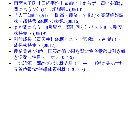
雨宮京子氏【日経平均上値追い止まらず、買い参戦は
間に合うか】(1) ＜相場観.. (08/18)
「人工知能（AI）・防衛・農業」で化ける業績絶好調
株・超特選6銘柄 ＜株探.. (08/16)
まだ間に合う、8月配当【高利回り】ベスト30 ＜割安
株特集＞ (08/19)
利益成長【青天井】銘柄リスト〔第3弾〕25社選出 ＜
成長株特集＞ (08/17)
農業関連が8位、国策の追い風を背に物色意欲は引き続
き活発＜注目テーマ＞ (08/19)
【北浜流一郎のズバリ株先見！】 ─ 上げ潮に乗る"世
界首位級"の半導体素材株！ (08/17)