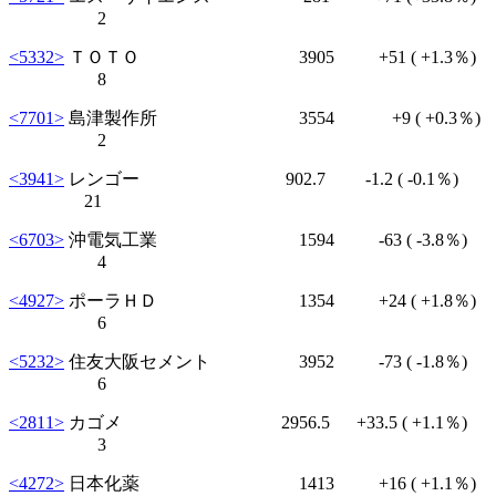
2
<5332>
ＴＯＴＯ 3905
+51
( +1.3％)
8
<7701>
島津製作所 3554
+9
( +0.3％)
2
<3941>
レンゴー 902.7
-1.2
( -0.1％)
21
<6703>
沖電気工業 1594
-63
( -3.8％)
4
<4927>
ポーラＨＤ 1354
+24
( +1.8％)
6
<5232>
住友大阪セメント 3952
-73
( -1.8％)
6
<2811>
カゴメ 2956.5
+33.5
( +1.1％)
3
<4272>
日本化薬 1413
+16
( +1.1％)