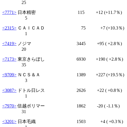
25
<7771>
日本精密 115
+12
(+11.7％)
5
<2315>
ＣＡＩＣＡＤ 75
+7
(+10.3％)
1
<7419>
ノジマ 3445
+95
( +2.8％)
20
<7173>
東京きらぼし 6930
+190
( +2.8％)
35
<9709>
ＮＣＳ＆Ａ 1389
+227
(+19.5％)
3
<3087>
ドトル日レス 2626
+22
( +0.8％)
1
<7970>
信越ポリマー 1862
-20
( -1.1％)
31
<3201>
日本毛織 1503
+4
( +0.3％)