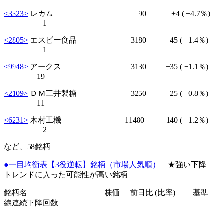
<3323>
レカム 90
+4
( +4.7％)
1
<2805>
エスビー食品 3180
+45
( +1.4％)
1
<9948>
アークス 3130
+35
( +1.1％)
19
<2109>
ＤＭ三井製糖 3250
+25
( +0.8％)
11
<6231>
木村工機 11480
+140
( +1.2％)
2
など、58銘柄
●一目均衡表【3役逆転】銘柄（市場人気順）
★強い下降
トレンドに入った可能性が高い銘柄
銘柄名 株価 前日比 (比率) 基準
線連続下降回数