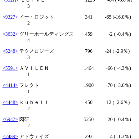
3
<9327>
イー・ロジット 341
-65
(-16.0％)
2
<3632>
グリーホールディングス 459
-2
( -0.4％)
4
<5248>
テクノロジーズ 796
-24
( -2.9％)
3
<5591>
ＡＶＩＬＥＮ 1464
-66
( -4.3％)
1
<4414>
フレクト 1900
-70
( -3.6％)
1
<4448>
ｋｕｂｅｌｌ 450
-12
( -2.6％)
2
<6947>
図研 5250
-20
( -0.4％)
2
<2489>
アドウェイズ 293
-4
( -1.3％)