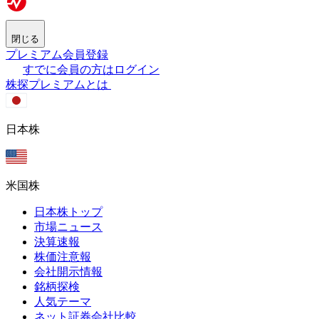
閉じる
プレミアム会員登録
すでに会員の方はログイン
株探プレミアムとは
日本株
米国株
日本株トップ
市場ニュース
決算速報
株価注意報
会社開示情報
銘柄探検
人気テーマ
ネット証券会社比較