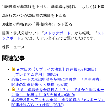
1)転換線が基準線を下回り、基準線は横ばい、もしくは下降
2)遅行スパンが26日前の株価を下回る
3)株価が均衡表の「雲(抵抗帯)」を下回る
提供：株式分析ソフト『
ストックボード
』から転載。『
スト
ックボード
』では、リアルタイムでご覧いただけます。
株探ニュース
関連記事
★本日の【サプライズ決算】超速報 (08月20日)
［プレミアム専用］ (08/20)
心筋シートの承認申請を契機に再脚光、「再生医療」
関連の出番到来へ ＜株探.. (08/19)
「え、退職金を全額投入！？」「ですから損スルー
に徹し、配当は月10万円超え.. (08/19)
本格普及期へアクセル全開、成長加速の「eスポーツ」
関連株総ざらい＜株探.. (08/18)