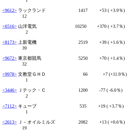
1
<9612>
ラックランド 1417
+53
( +3.9％)
12
<6516>
山洋電気 10250
+370
( +3.7％)
2
<8173>
上新電機 2519
+39
( +1.6％)
39
<9672>
東京都競馬 5250
+70
( +1.4％)
32
<9978>
文教堂ＧＨＤ 66
+7
(+11.9％)
1
<3446>
Ｊテック・Ｃ 1200
-77
( -6.0％)
2
<7112>
キューブ 535
+19
( +3.7％)
1
<2613>
Ｊ－オイルミルズ 2082
+13
( +0.6％)
19