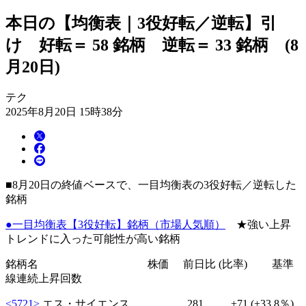
本日の【均衡表｜3役好転／逆転】引
け 好転＝ 58 銘柄 逆転＝ 33 銘柄 (8
月20日)
テク
2025年8月20日 15時38分
■8月20日の終値ベースで、一目均衡表の3役好転／逆転した
銘柄
●一目均衡表【3役好転】銘柄（市場人気順）
★強い上昇
トレンドに入った可能性が高い銘柄
銘柄名 株価 前日比 (比率) 基準
線連続上昇回数
<5721>
エス・サイエンス 281
+71
(+33.8％)