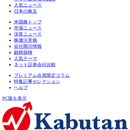
人気ニュース
日本の株主
米国株トップ
市場ニュース
決算ニュース
株価注意報
会社開示情報
銘柄探検
人気テーマ
ネット証券会社比較
プレミアム会員限定コラム
特集記事セレクション
ヘルプ
PC版を表示