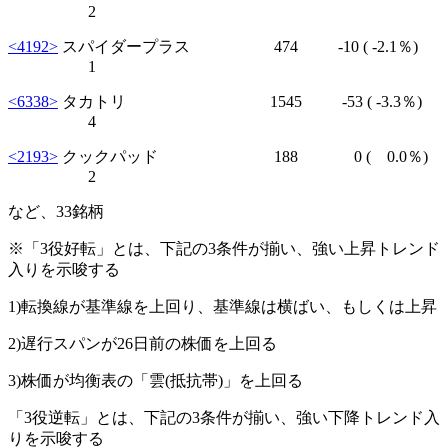
2
<4192>
スパイダープラス 474
-10
( -2.1％)
1
<6338>
タカトリ 1545
-53
( -3.3％)
4
<2193>
クックパッド 188 0 ( 0.0％)
2
など、33銘柄
※「3役好転」とは、下記の3条件が揃い、強い上昇トレンド
入りを示唆する
1)転換線が基準線を上回り、基準線は横ばい、もしくは上昇
2)遅行スパンが26日前の株価を上回る
3)株価が均衡表の「雲(抵抗帯)」を上回る
「3役逆転」とは、下記の3条件が揃い、強い下降トレンド入
りを示唆する