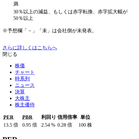
満
30％以上の減益、もしくは赤字転換、赤字拡大幅が
50％以上
※予想欄「－」「未」は会社側が未発表。
さらに詳しくはこちらへ
閉じる
株価
チャート
時系列
ニュース
決算
大株主
株主優待
PER
PBR
利回り
信用倍率
単位
13.5
倍
0.95
倍
2.54
%
0.28
倍
100
株