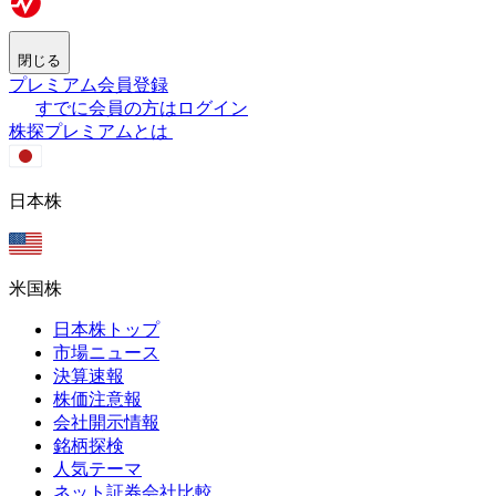
閉じる
プレミアム会員登録
すでに会員の方はログイン
株探プレミアムとは
日本株
米国株
日本株トップ
市場ニュース
決算速報
株価注意報
会社開示情報
銘柄探検
人気テーマ
ネット証券会社比較