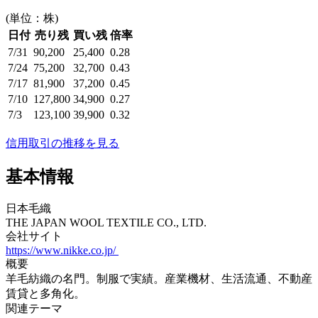
(単位：株)
日付
売り残
買い残
倍率
7/31
90,200
25,400
0.28
7/24
75,200
32,700
0.43
7/17
81,900
37,200
0.45
7/10
127,800
34,900
0.27
7/3
123,100
39,900
0.32
信用取引の推移を見る
基本情報
日本毛織
THE JAPAN WOOL TEXTILE CO., LTD.
会社サイト
https://www.nikke.co.jp/
概要
羊毛紡織の名門。制服で実績。産業機材、生活流通、不動産
賃貸と多角化。
関連テーマ