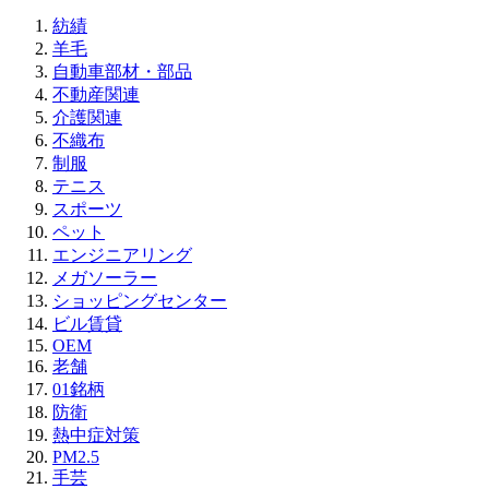
紡績
羊毛
自動車部材・部品
不動産関連
介護関連
不織布
制服
テニス
スポーツ
ペット
エンジニアリング
メガソーラー
ショッピングセンター
ビル賃貸
OEM
老舗
01銘柄
防衛
熱中症対策
PM2.5
手芸