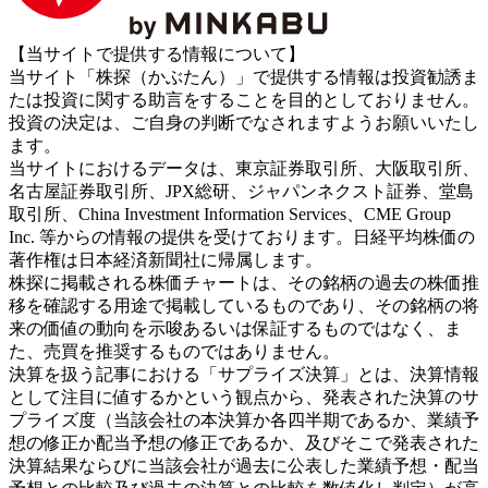
【当サイトで提供する情報について】
当サイト「株探（かぶたん）」で提供する情報は投資勧誘ま
たは投資に関する助言をすることを目的としておりません。
投資の決定は、ご自身の判断でなされますようお願いいたし
ます。
当サイトにおけるデータは、東京証券取引所、大阪取引所、
名古屋証券取引所、JPX総研、ジャパンネクスト証券、堂島
取引所、China Investment Information Services、CME Group
Inc. 等からの情報の提供を受けております。日経平均株価の
著作権は日本経済新聞社に帰属します。
株探に掲載される株価チャートは、その銘柄の過去の株価推
移を確認する用途で掲載しているものであり、その銘柄の将
来の価値の動向を示唆あるいは保証するものではなく、ま
た、売買を推奨するものではありません。
決算を扱う記事における「サプライズ決算」とは、決算情報
として注目に値するかという観点から、発表された決算のサ
プライズ度（当該会社の本決算か各四半期であるか、業績予
想の修正か配当予想の修正であるか、及びそこで発表された
決算結果ならびに当該会社が過去に公表した業績予想・配当