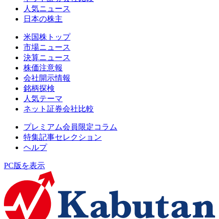
人気ニュース
日本の株主
米国株トップ
市場ニュース
決算ニュース
株価注意報
会社開示情報
銘柄探検
人気テーマ
ネット証券会社比較
プレミアム会員限定コラム
特集記事セレクション
ヘルプ
PC版を表示