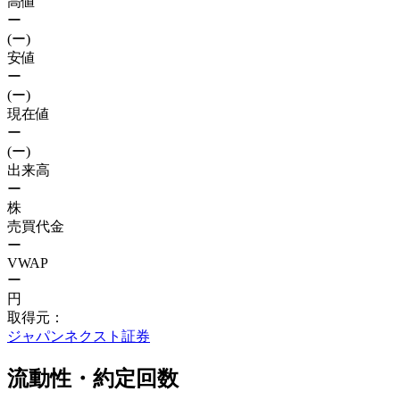
高値
ー
(ー)
安値
ー
(ー)
現在値
ー
(ー)
出来高
ー
株
売買代金
ー
VWAP
ー
円
取得元：
ジャパンネクスト証券
流動性・約定回数