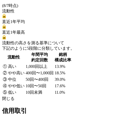
(8/7時点)
流動性
直近1年平均
直近1年最高
流動性の高さを測る基準について
下記のように5段階に分類しています。
年間平均
銘柄
流動性
約定回数
構成比率
① 高い
1,000回以上
13.9%
② やや高い
400回〜1,000回
18.5%
③ 中位
50回〜400回
39.0%
④ やや低い
10回〜50回
17.6%
⑤ 低い
10回未満
11.0%
閉じる
信用取引