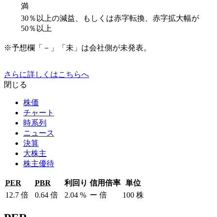
満
30％以上の減益、もしくは赤字転換、赤字拡大幅が
50％以上
※予想欄「－」「未」は会社側が未発表。
さらに詳しくはこちらへ
閉じる
株価
チャート
時系列
ニュース
決算
大株主
株主優待
PER
PBR
利回り
信用倍率
単位
12.7
倍
0.64
倍
2.04
%
ー
倍
100
株