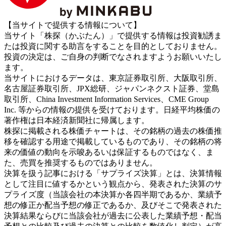
【当サイトで提供する情報について】
当サイト「株探（かぶたん）」で提供する情報は投資勧誘ま
たは投資に関する助言をすることを目的としておりません。
投資の決定は、ご自身の判断でなされますようお願いいたし
ます。
当サイトにおけるデータは、東京証券取引所、大阪取引所、
名古屋証券取引所、JPX総研、ジャパンネクスト証券、堂島
取引所、China Investment Information Services、CME Group
Inc. 等からの情報の提供を受けております。日経平均株価の
著作権は日本経済新聞社に帰属します。
株探に掲載される株価チャートは、その銘柄の過去の株価推
移を確認する用途で掲載しているものであり、その銘柄の将
来の価値の動向を示唆あるいは保証するものではなく、ま
た、売買を推奨するものではありません。
決算を扱う記事における「サプライズ決算」とは、決算情報
として注目に値するかという観点から、発表された決算のサ
プライズ度（当該会社の本決算か各四半期であるか、業績予
想の修正か配当予想の修正であるか、及びそこで発表された
決算結果ならびに当該会社が過去に公表した業績予想・配当