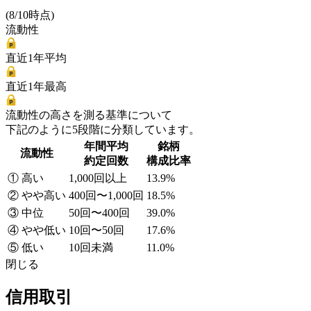
(8/10時点)
流動性
直近1年平均
直近1年最高
流動性の高さを測る基準について
下記のように5段階に分類しています。
年間平均
銘柄
流動性
約定回数
構成比率
① 高い
1,000回以上
13.9%
② やや高い
400回〜1,000回
18.5%
③ 中位
50回〜400回
39.0%
④ やや低い
10回〜50回
17.6%
⑤ 低い
10回未満
11.0%
閉じる
信用取引