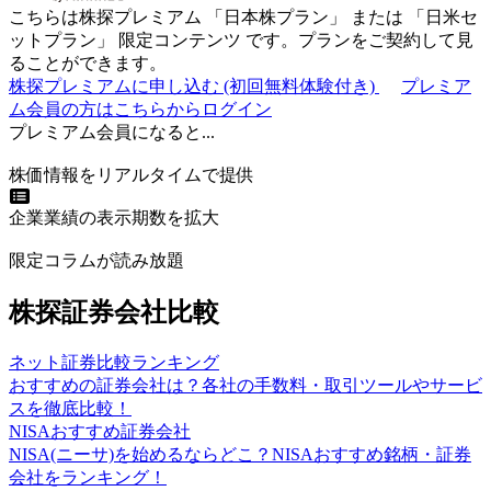
こちらは株探プレミアム 「
日本株プラン
」 または 「
日米セ
ットプラン
」
限定コンテンツ
です。プランをご契約して見
ることができます。
株探プレミアムに申し込む
(初回無料体験付き)
プレミア
ム会員の方はこちらからログイン
プレミアム会員になると...
株価情報をリアルタイムで提供
企業業績の表示期数を拡大
限定コラムが読み放題
株探証券会社比較
ネット証券比較ランキング
おすすめの証券会社は？各社の手数料・取引ツールやサービ
スを徹底比較！
NISAおすすめ証券会社
NISA(ニーサ)を始めるならどこ？NISAおすすめ銘柄・証券
会社をランキング！