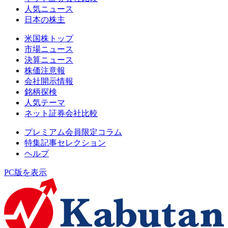
人気ニュース
日本の株主
米国株トップ
市場ニュース
決算ニュース
株価注意報
会社開示情報
銘柄探検
人気テーマ
ネット証券会社比較
プレミアム会員限定コラム
特集記事セレクション
ヘルプ
PC版を表示