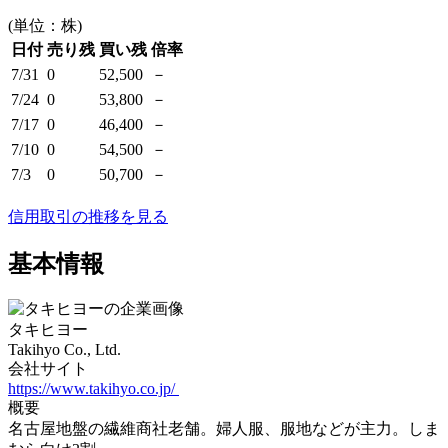
(単位：株)
日付
売り残
買い残
倍率
7/31
0
52,500
－
7/24
0
53,800
－
7/17
0
46,400
－
7/10
0
54,500
－
7/3
0
50,700
－
信用取引の推移を見る
基本情報
タキヒヨー
Takihyo Co., Ltd.
会社サイト
https://www.takihyo.co.jp/
概要
名古屋地盤の繊維商社老舗。婦人服、服地などが主力。しま