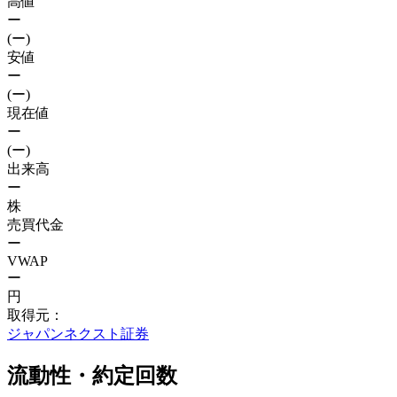
高値
ー
(ー)
安値
ー
(ー)
現在値
ー
(ー)
出来高
ー
株
売買代金
ー
VWAP
ー
円
取得元：
ジャパンネクスト証券
流動性・約定回数