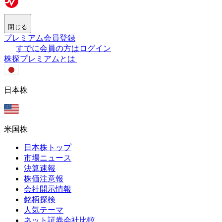
閉じる
プレミアム会員登録
すでに会員の方はログイン
株探プレミアムとは
日本株
米国株
日本株トップ
市場ニュース
決算速報
株価注意報
会社開示情報
銘柄探検
人気テーマ
ネット証券会社比較